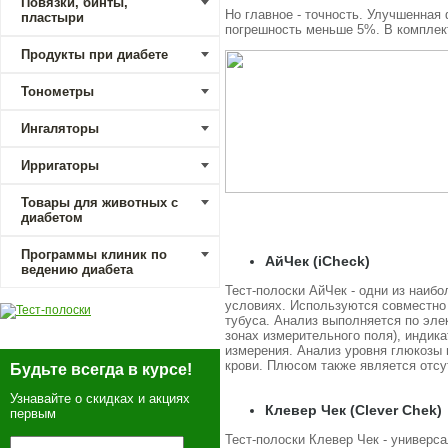
Повязки, бинты,
Но главное - точность. Улучшенная
пластыри
погрешность меньше 5%. В комплек
Продукты при диабете
Тонометры
Ингаляторы
Ирригаторы
Товары для животных с
диабетом
Программы клиник по
АйЧек (iCheck)
ведению диабета
Тест-полоски АйЧек - одни из наиб
условиях. Используются совместно 
тубуса. Анализ выполняется по эле
зонах измерительного поля), индика
измерения. Анализ уровня глюкозы в
крови. Плюсом также является отсу
Будьте всегда в курсе!
Узнавайте о скидках и акциях
Клевер Чек (Clever Chek)
первым
Тест-полоски Клевер Чек - универс