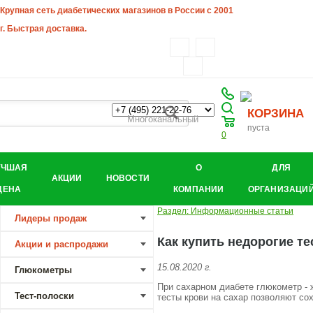
Крупная сеть диабетических магазинов в России с 2001
г. Быстрая доставка.
КОРЗИНА
Многоканальный
пуста
0
УЧШАЯ
О
ДЛЯ
АКЦИИ
НОВОСТИ
ЦЕНА
КОМПАНИИ
ОРГАНИЗАЦИ
Раздел: Информационные статьи
Лидеры продаж
Как купить недорогие т
Акции и распродажи
15.08.2020 г.
Глюкометры
При сахарном диабете глюкометр - 
Тест-полоски
тесты крови на сахар позволяют со