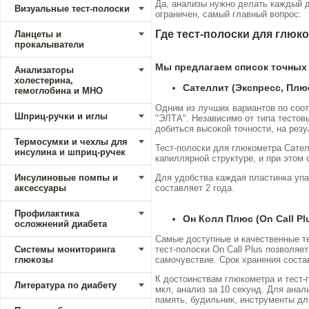
Да, анализы нужно делать каждый д
Визуальные тест-полоски
ограничен, самый главный вопрос:
Где тест-полоски для глюк
Ланцеты и
прокалыватели
Мы предлагаем список точных
Анализаторы
холестерина,
Сателлит (Экспресс, Плю
гемоглобина и МНО
Одним из лучших вариантов по соот
Шприц-ручки и иглы
"ЭЛТА". Независимо от типа тестов
добиться высокой точности, на рез
Термосумки и чехлы для
Тест-полоски для глюкометра Сател
инсулина и шприц-ручек
капиллярной структуре, и при этом
Инсулиновые помпы и
Для удобства каждая пластинка упа
аксессуары
составляет 2 года.
Профилактика
Он Колл Плюс (On Call Pl
осложнений диабета
Самые доступные и качественные т
Системы мониторинга
тест-полоски On Call Plus позволяе
глюкозы
самочувствие. Срок хранения состав
К достоинствам глюкометра и тест-
Литература по диабету
мкл, анализ за 10 секунд. Для анал
память, будильник, инструменты дл