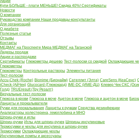
Акции
Купи БОЛЬШЕ - плати МЕНЬШЕ! Скидка 40%!
Сертификаты
Новости
О компании
Руководство компании
Наши продавцы-консультанты
Для организаций
О диабете
Полезные статьи
Отзывы
Контакты
МЕДМАГ на Проспекте Мира
МЕДМАГ на Таганской
Лидеры продаж
Акции и распродажи
Сертификаты
Глюкометры дешево
Тест-полоски со скидкой
Охлаждающие чех
Глюкометры
Глюкометры
Контрольные растворы
Элементы питания
Тест-полоски
Accu-Chek (Roche)
Bionime (Бионайм)
Сателлит (Элта)
CareSens (КеаСенс)
C
iCheck (АйЧек)
Glucocard (Глюкокард)
IME-DC (ИМЕ-ДЦ)
Клевер Чек СКС (Оси
Голд)
TRUEresult (Тру Резалт)
Визуальные тест-полоски
Глюкоза в крови
Глюкоза в моче
Ацетон в моче
Глюкоза и ацетон в моче
Биох
Ланцеты и прокалыватели
Ручки для прокалывания
Ланцеты к ручкам
Средства дезинфекции
Анализаторы холестерина, гемоглобина и МНО
Шприц-ручки и иглы
Шприц-ручки
Иглы для шприц-ручек
Шприцы инсулиновые
Термосумки и чехлы для инсулина и шприц-ручек
Термосумки
Охлаждающие чехлы
Инсулиновые помпы и аксессуары