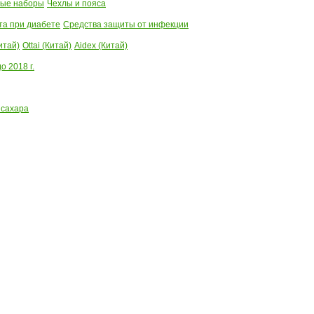
ые наборы
Чехлы и пояса
та при диабете
Средства защиты от инфекции
итай)
Ottai (Китай)
Aidex (Китай)
 2018 г.
 сахара