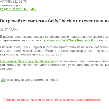
+7 (495) 221-22-76
задать вопрос
Раздел: Новости МЕДМАГ
Встречайте: системы SelfyCheck от отечественн
21.07.2020 г.
В рамках реализации проекта по обеспечению пациентов системами са
современные глюкометры и
, высок
тест-полоски SelfyCheck Regular и Prim
Системы SelfyCheck Regular и Prim обладают полным набором совреме
самоконтроля глюкозы крови. Отличительные характеристики глюкометр
важно при использовании систем детьми.
интегрированы с программным обесп
Глюкометры SelfyCheck Regular и Prim
гликемии у пациентов, что дает возможность устанавливать проблемные
степени.
Таблетки от гипогликемии Dextro4 (36 штук, вкусы в ассортименте)