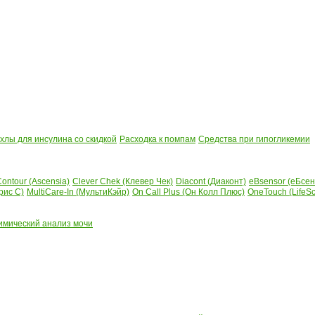
лы для инсулина со скидкой
Расходка к помпам
Средства при гипогликемии
ontour (Ascensia)
Clever Chek (Клевер Чек)
Diacont (Диаконт)
eBsensor (еБсен
рис С)
MultiCare-In (МультиКэйр)
On Call Plus (Он Колл Плюс)
OneTouch (LifeS
имический анализ мочи