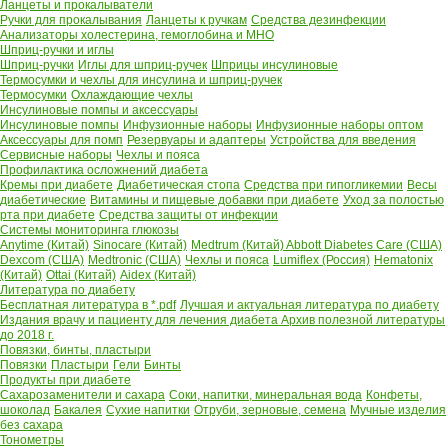
Ланцеты и прокалыватели
Ручки для прокалывания
Ланцеты к ручкам
Средства дезинфекции
Анализаторы холестерина, гемоглобина и МНО
Шприц-ручки и иглы
Шприц-ручки
Иглы для шприц-ручек
Шприцы инсулиновые
Термосумки и чехлы для инсулина и шприц-ручек
Термосумки
Охлаждающие чехлы
Инсулиновые помпы и аксессуары
Инсулиновые помпы
Инфузионные наборы
Инфузионные наборы оптом
Аксессуары для помп
Резервуары и адаптеры
Устройства для введения
Сервисные наборы
Чехлы и пояса
Профилактика осложнений диабета
Кремы при диабете
Диабетическая стопа
Средства при гипогликемии
Весы
диабетические
Витамины и пищевые добавки при диабете
Уход за полостью
рта при диабете
Средства защиты от инфекции
Системы мониторинга глюкозы
Anytime (Китай)
Sinocare (Китай)
Medtrum (Китай)
Abbott Diabetes Care (США)
Dexcom (США)
Medtronic (США)
Чехлы и пояса
Lumiflex (Россия)
Hematonix
(Китай)
Ottai (Китай)
Aidex (Китай)
Литература по диабету
Бесплатная литература в *.pdf
Лучшая и актуальная литература по диабету
Издания врачу и пациенту для лечения диабета
Архив полезной литературы
до 2018 г.
Повязки, бинты, пластыри
Повязки
Пластыри
Гели
Бинты
Продукты при диабете
Сахарозаменители и сахара
Соки, напитки, минеральная вода
Конфеты,
шоколад
Бакалея
Сухие напитки
Отруби, зерновые, семена
Мучные изделия
без сахара
Тонометры