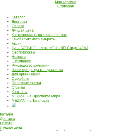
Моя корзина
0 товаров
Каталог
Доставка
Оплата
Лучшая цена
Как сэкономить на тест-полосках
Какой глюкометр выбрать
Акции
Купи БОЛЬШЕ - плати МЕНЬШЕ! Скидка 40%!
Сертификаты
Новости
О компании
Руководство компании
Наши продавцы-консультанты
Для организаций
О диабете
Полезные статьи
Отзывы
Контакты
МЕДМАГ на Проспекте Мира
МЕДМАГ на Таганской
Каталог
Доставка
Оплата
Лучшая цена