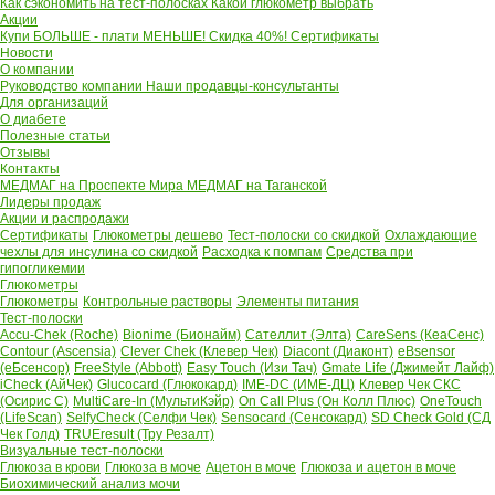
Как сэкономить на тест-полосках
Какой глюкометр выбрать
Акции
Купи БОЛЬШЕ - плати МЕНЬШЕ! Скидка 40%!
Сертификаты
Новости
О компании
Руководство компании
Наши продавцы-консультанты
Для организаций
О диабете
Полезные статьи
Отзывы
Контакты
МЕДМАГ на Проспекте Мира
МЕДМАГ на Таганской
Лидеры продаж
Акции и распродажи
Сертификаты
Глюкометры дешево
Тест-полоски со скидкой
Охлаждающие
чехлы для инсулина со скидкой
Расходка к помпам
Средства при
гипогликемии
Глюкометры
Глюкометры
Контрольные растворы
Элементы питания
Тест-полоски
Accu-Chek (Roche)
Bionime (Бионайм)
Сателлит (Элта)
CareSens (КеаСенс)
Contour (Ascensia)
Clever Chek (Клевер Чек)
Diacont (Диаконт)
eBsensor
(еБсенсор)
FreeStyle (Abbott)
Easy Touch (Изи Тач)
Gmate Life (Джимейт Лайф)
iCheck (АйЧек)
Glucocard (Глюкокард)
IME-DC (ИМЕ-ДЦ)
Клевер Чек СКС
(Осирис С)
MultiCare-In (МультиКэйр)
On Call Plus (Он Колл Плюс)
OneTouch
(LifeScan)
SelfyCheck (Селфи Чек)
Sensocard (Сенсокард)
SD Check Gold (СД
Чек Голд)
TRUEresult (Тру Резалт)
Визуальные тест-полоски
Глюкоза в крови
Глюкоза в моче
Ацетон в моче
Глюкоза и ацетон в моче
Биохимический анализ мочи