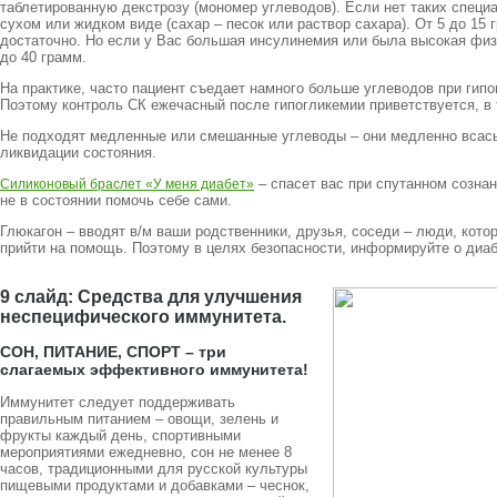
таблетированную декстрозу (мономер углеводов). Если нет таких специа
сухом или жидком виде (сахар – песок или раствор сахара). От 5 до 15
достаточно. Но если у Вас большая инсулинемия или была высокая физ
до 40 грамм.
На практике, часто пациент съедает намного больше углеводов при гипо
Поэтому контроль СК ежечасный после гипогликемии приветствуется, в
Не подходят медленные или смешанные углеводы – они медленно всасыв
ликвидации состояния.
– спасет вас при спутанном сознан
Силиконовый браслет «У меня диабет»
не в состоянии помочь себе сами.
Глюкагон – вводят в/м ваши родственники, друзья, соседи – люди, кото
прийти на помощь. Поэтому в целях безопасности, информируйте о диа
9 слайд: Средства для улучшения
неспецифического иммунитета.
СОН, ПИТАНИЕ, СПОРТ – три
слагаемых эффективного иммунитета!
Иммунитет следует поддерживать
правильным питанием – овощи, зелень и
фрукты каждый день, спортивными
мероприятиями ежедневно, сон не менее 8
часов, традиционными для русской культуры
пищевыми продуктами и добавками – чеснок,