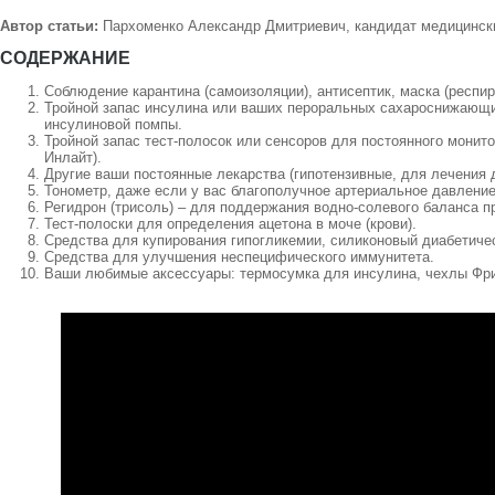
Автор статьи:
Пархоменко Александр Дмитриевич, кандидат медицинских
СОДЕРЖАНИЕ
Соблюдение карантина (самоизоляции), антисептик, маска (респира
Тройной запас инсулина или ваших пероральных сахароснижающих
инсулиновой помпы.
Тройной запас тест-полосок или сенсоров для постоянного монит
Инлайт).
Другие ваши постоянные лекарства (гипотензивные, для лечения 
Тонометр, даже если у вас благополучное артериальное давление
Регидрон (трисоль) – для поддержания водно-солевого баланса п
Тест-полоски для определения ацетона в моче (крови).
Средства для купирования гипогликемии, силиконовый диабетичес
Средства для улучшения неспецифического иммунитета.
Ваши любимые аксессуары: термосумка для инсулина, чехлы Фрио