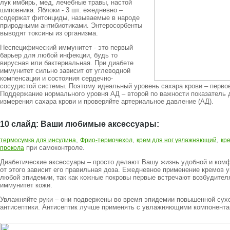
лук имбирь, мед, лечебные травы, настой
шиповника. Яблоки - 3 шт. ежедневно –
содержат фитонциды, называемые в народе
природными антибиотиками. Энтеросорбенты
выводят токсины из организма.
Неспецифический иммунитет - это первый
барьер для любой инфекции, будь то
вирусная или бактериальная. При диабете
иммунитет сильно зависит от углеводной
компенсации и состояния сердечно-
сосудистой системы. Поэтому идеальный уровень сахара крови – перво
Поддержание нормального уровня АД – второй по важности показатель
измерения сахара крови и проверяйте артериальное давление (АД).
10 слайд: Ваши любимые аксессуары:
,
,
,
термосумка для инсулина
Фрио-термочехол
крем для ног увлажняющий
кр
при самоконтроле.
прокола
Диабетические аксессуары – просто делают Вашу жизнь удобной и комф
от этого зависит его правильная доза. Ежедневное применение кремов 
любой эпидемии, так как кожные покровы первые встречают возбудителя
иммунитет кожи.
Увлажняйте руки – они подвержены во время эпидемии повышенной сухо
антисептики. Антисептик лучше применять с увлажняющими компонента