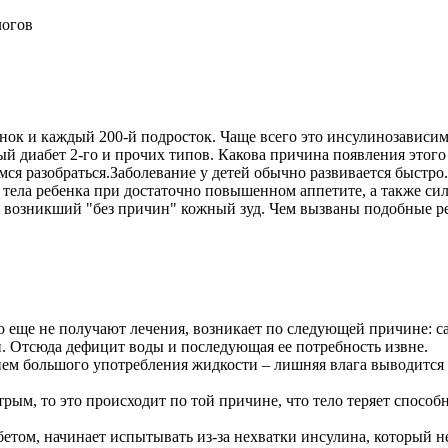
ок и каждый 200-й подросток. Чаще всего это инсулинозависимы
ый диабет 2-го и прочих типов. Какова причина появления этого 
ся разобраться.Заболевание у детей обычно развивается быстро
тела ребенка при достаточно повышенном аппетите, а также с
и возникший "без причин" кожный зуд. Чем вызваны подобные р
о еще не получают лечения, возникает по следующей причине: с
ви. Отсюда дефицит воды и последующая ее потребность извне.
ем большого употребления жидкости – лишняя влага выводится и
рым, то это происходит по той причине, что тело теряет способ
етом, начинает испытывать из-за нехватки инсулина, который не