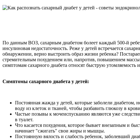
По данным ВОЗ, сахарным диабетом болеет каждый 500-й ребен
инсулиновая недостаточность. Реже у детей встречается сахарн
обнаружении, верно выстроить образ жизни ребенка? Постараем
стремительным похудением или, напротив, повышением массы 
симптомам сахарного диабета относят быструю утомляемость 
Симптомы сахарного диабета у детей:
Постоянная жажда у детей, которые заболели диабетом, н
воду из клеток и тканей, чтобы разбавить глюкозу в кро
Частые позывы к мочеиспусканию являются уже следстви
в туалет.
Что касается похудения, которое бывает внезапным и быст
начинает "сжигать" свои жиры и мышцы.
Постоянную вялость и слабость ребенок, заболевший диаб