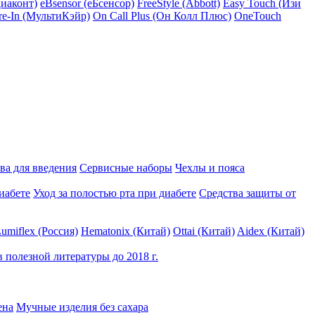
Диаконт)
eBsensor (еБсенсор)
FreeStyle (Abbott)
Easy Touch (Изи
re-In (МультиКэйр)
On Call Plus (Он Колл Плюс)
OneTouch
ва для введения
Сервисные наборы
Чехлы и пояса
иабете
Уход за полостью рта при диабете
Средства защиты от
umiflex (Россия)
Hematonix (Китай)
Ottai (Китай)
Aidex (Китай)
 полезной литературы до 2018 г.
ена
Мучные изделия без сахара