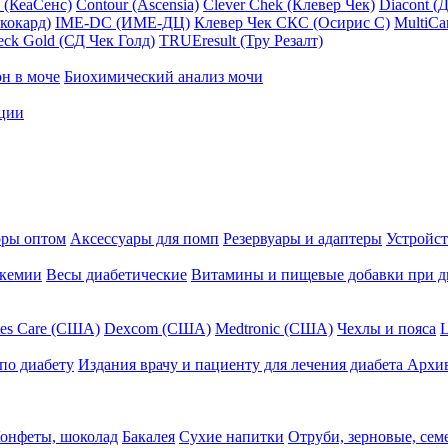
 (КеаСенс)
Contour (Ascensia)
Clever Chek (Клевер Чек)
Diacont (
кокард)
IME-DC (ИМЕ-ДЦ)
Клевер Чек СКС (Осирис С)
MultiCa
ck Gold (СД Чек Голд)
TRUEresult (Тру Резалт)
он в моче
Биохимический анализ мочи
кции
ры оптом
Аксессуары для помп
Резервуары и адаптеры
Устройст
икемии
Весы диабетические
Витамины и пищевые добавки при д
tes Care (США)
Dexcom (США)
Medtronic (США)
Чехлы и пояса
L
по диабету
Издания врачу и пациенту для лечения диабета
Архив
онфеты, шоколад
Бакалея
Сухие напитки
Отруби, зерновые, сем