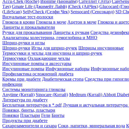
Accu-Chek (Roche)
Bionime (Бионайм)
Сателлит (Элта)
CareSens
Тач)
Gmate Life (Джимейт Лайф)
iCheck (АйЧек)
Glucocard (Глю
(LifeScan)
SelfyCheck (Селфи Чек)
Sensocard (Сенсокард)
SD Che
Визуальные тест-полоски
Глюкоза в крови
Глюкоза в моче
Ацетон в моче
Глюкоза и ацет
Ланцеты и прокалыватели
Ручки для прокалывания
Ланцеты к ручкам
Средства дезинфе
Анализаторы холестерина, гемоглобина и МНО
Шприц-ручки и иглы
Шприц-ручки
Иглы для шприц-ручек
Шприцы инсулиновые
Термосумки и чехлы для инсулина и шприц-ручек
Термосумки
Охлаждающие чехлы
Инсулиновые помпы и аксессуары
Инсулиновые помпы
Инфузионные наборы
Инфузионные набо
Профилактика осложнений диабета
Кремы при диабете
Диабетическая стопа
Средства при гипогл
инфекции
Системы мониторинга глюкозы
Anytime (Китай)
Sinocare (Китай)
Medtrum (Китай)
Abbott Diabe
Литература по диабету
Бесплатная литература в *.pdf
Лучшая и актуальная литература 
Повязки, бинты, пластыри
Повязки
Пластыри
Гели
Бинты
Продукты при диабете
Сахарозаменители и сахара
Соки, напитки, минеральная вода
К