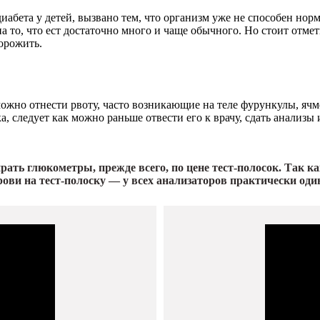
диабета у детей, вызвано тем, что организм уже не способен но
на то, что ест достаточно много и чаще обычного. Но стоит от
орожить.
жно отнести рвоту, часто возникающие на теле фурункулы, ячме
 следует как можно раньше отвести его к врачу, сдать анализы 
ать глюкометры, прежде всего, по цене тест-полосок. Так ка
рови на тест-полоску — у всех анализаторов практически оди