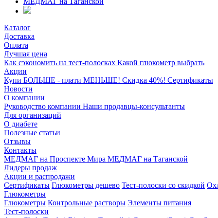
МЕДМАГ на Таганской
Каталог
Доставка
Оплата
Лучшая цена
Как сэкономить на тест-полосках
Какой глюкометр выбрать
Акции
Купи БОЛЬШЕ - плати МЕНЬШЕ! Скидка 40%!
Сертификаты
Новости
О компании
Руководство компании
Наши продавцы-консультанты
Для организаций
О диабете
Полезные статьи
Отзывы
Контакты
МЕДМАГ на Проспекте Мира
МЕДМАГ на Таганской
Лидеры продаж
Акции и распродажи
Сертификаты
Глюкометры дешево
Тест-полоски со скидкой
Ох
Глюкометры
Глюкометры
Контрольные растворы
Элементы питания
Тест-полоски