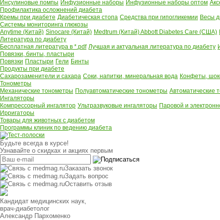
Инсулиновые помпы
Инфузионные наборы
Инфузионные наборы оптом
Акс
Профилактика осложнений диабета
Кремы при диабете
Диабетическая стопа
Средства при гипогликемии
Весы д
Системы мониторинга глюкозы
Anytime (Китай)
Sinocare (Китай)
Medtrum (Китай)
Abbott Diabetes Care (США)
Литература по диабету
Бесплатная литература в *.pdf
Лучшая и актуальная литература по диабету
Повязки, бинты, пластыри
Повязки
Пластыри
Гели
Бинты
Продукты при диабете
Сахарозаменители и сахара
Соки, напитки, минеральная вода
Конфеты, шок
Тонометры
Механические тонометры
Полуавтоматические тонометры
Автоматические 
Ингаляторы
Компрессорный ингалятор
Ультразвуковые ингаляторы
Паровой и электронн
Ирригаторы
Товары для животных с диабетом
Программы клиник по ведению диабета
Будьте всегда в курсе!
Узнавайте о скидках и акциях первым
Заказать звонок
Задать вопрос
Оставить отзыв
Кандидат медицинских наук,
врач-диабетолог
Александр Пархоменко