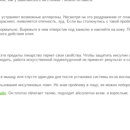
 устраняют возможные аллергены. Несмотря на это раздражение от пла
раснеет, появляется отечность, зуд. Если вы столкнулись с такой проб
 нормально. Вырежьте в нем отверстие под канюлю и наклейте на кожу. 
ого действия клея.
 эти пределы лекарство теряет свои свойства. Чтобы защитить инсулин
едить, работа искусственной поджелудочной не принесет результат и с
 в мышцу или спустя один-два дня после установки системы из-за восп
ользования инсулиновых помп. Но зная проблему в лицо, ее можно поборо
. Он плотно облегает талию, подходит абсолютно всем: и взрослым, 
лайн