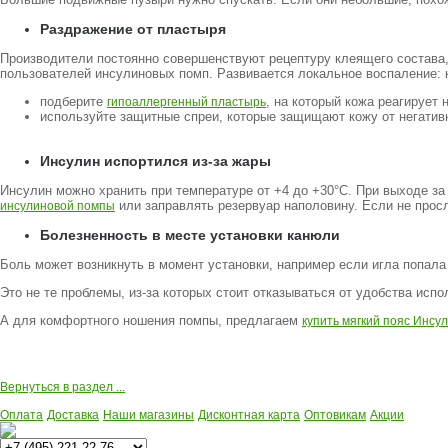
Раздражение от пластыря
Производители постоянно совершенствуют рецептуру клеящего состава,
пользователей инсулиновых помп. Развивается локальное воспаление: к
подберите
, на который кожа реагирует
гипоаллергенный пластырь
используйте защитные спреи, которые защищают кожу от негативн
Инсулин испортился из-за жары
Инсулин можно хранить при температуре от +4 до +30°С. При выходе за
или заправлять резервуар наполовину. Если не просл
инсулиновой помпы
Болезненность в месте установки канюли
Боль может возникнуть в момент установки, например если игла попала
Это не те проблемы, из-за которых стоит отказываться от удобства исп
А для комфортного ношения помпы, предлагаем
купить мягкий пояс Инсу
Вернуться в раздел ...
Оплата
Доставка
Наши магазины
Дисконтная карта
Оптовикам
Акции
Многоканальный