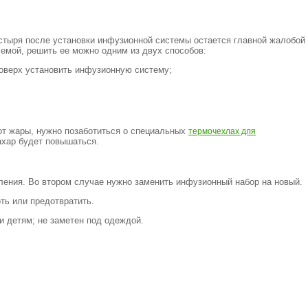
стыря после установки инфузионной системы остается главной жалобой
лемой, решить ее можно одним из двух способов:
Поверх установить инфузионную систему;
 от жары, нужно позаботиться о специальных
термочехлах для
ахар будет повышаться.
аления. Во втором случае нужно заменить инфузионный набор на новый.
ть или предотвратить.
и детям; не заметен под одеждой.