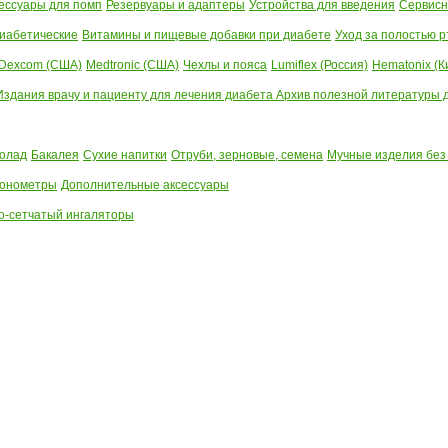
ессуары для помп
Резервуары и адаптеры
Устройства для введения
Сервисн
иабетические
Витамины и пищевые добавки при диабете
Уход за полостью р
Dexcom (США)
Medtronic (США)
Чехлы и пояса
Lumiflex (Россия)
Hematonix (К
Издания врачу и пациенту для лечения диабета
Архив полезной литературы до
олад
Бакалея
Сухие напитки
Отруби, зерновые, семена
Мучные изделия без
тонометры
Дополнительные аксессуары
о-сетчатый ингаляторы