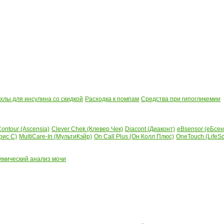
лы для инсулина со скидкой
Расходка к помпам
Средства при гипогликемии
ontour (Ascensia)
Clever Chek (Клевер Чек)
Diacont (Диаконт)
eBsensor (еБсен
рис С)
MultiCare-In (МультиКэйр)
On Call Plus (Он Колл Плюс)
OneTouch (LifeS
имический анализ мочи