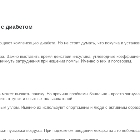
 с диабетом
щают компенсацию диабета. Но не стоит думать, что покупка и установ
ора. Важно выставить время действия инсулина, углеводные коэффициен
озникнуть затруднения при ношении помпы. Именно о них и поговорим.
а может вызвать панику. Но причина проблемы банальна - просто загнул
вить в тупик и опытных пользователей.
ым углом. Именно их используют спортсмены и люди с активным образом
ься пузырьки воздуха. При подкожном введении лекарства это небольша
е, как у шампанского на стенках - можно оставить.