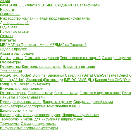
Акции
Купи БОЛЬШЕ - плати МЕНЬШЕ! Скидка 40%!
Сертификаты
Новости
О компании
Руководство компании
Наши продавцы-консультанты
Для организаций
О диабете
Полезные статьи
Отзывы
Контакты
МЕДМАГ на Проспекте Мира
МЕДМАГ на Таганской
Лидеры продаж
Акции и распродажи
Сертификаты
Глюкометры дешево
Тест-полоски со скидкой
Охлаждающие чех
Глюкометры
Глюкометры
Контрольные растворы
Элементы питания
Тест-полоски
Accu-Chek (Roche)
Bionime (Бионайм)
Сателлит (Элта)
CareSens (КеаСенс)
C
iCheck (АйЧек)
Glucocard (Глюкокард)
IME-DC (ИМЕ-ДЦ)
Клевер Чек СКС (Оси
Голд)
TRUEresult (Тру Резалт)
Визуальные тест-полоски
Глюкоза в крови
Глюкоза в моче
Ацетон в моче
Глюкоза и ацетон в моче
Биох
Ланцеты и прокалыватели
Ручки для прокалывания
Ланцеты к ручкам
Средства дезинфекции
Анализаторы холестерина, гемоглобина и МНО
Шприц-ручки и иглы
Шприц-ручки
Иглы для шприц-ручек
Шприцы инсулиновые
Термосумки и чехлы для инсулина и шприц-ручек
Термосумки
Охлаждающие чехлы
Инсулиновые помпы и аксессуары