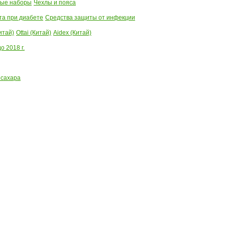
ые наборы
Чехлы и пояса
та при диабете
Средства защиты от инфекции
итай)
Ottai (Китай)
Aidex (Китай)
 2018 г.
 сахара