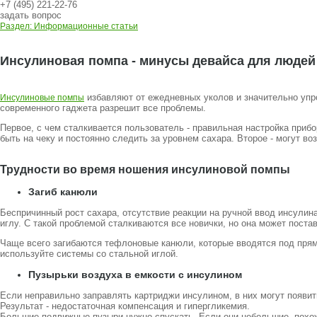
+7 (495) 221-22-76
задать вопрос
Раздел: Информационные статьи
Инсулиновая помпа - минусы девайса для людей
избавляют от ежедневных уколов и значительно упро
Инсулиновые помпы
современного гаджета разрешит все проблемы.
Первое, с чем сталкивается пользователь - правильная настройка приб
быть на чеку и постоянно следить за уровнем сахара. Второе - могут в
Трудности во время ношения инсулиновой помпы
Загиб канюли
Беспричинный рост сахара, отсутствие реакции на ручной ввод инсулин
иглу. С такой проблемой сталкиваются все новички, но она может поста
Чаще всего загибаются тефлоновые канюли, которые вводятся под прям
используйте системы со стальной иглой.
Пузырьки воздуха в емкости с инсулином
Если неправильно заправлять картриджи инсулином, в них могут появит
Результат - недостаточная компенсация и гипергликемия.
Большие подвижные пузыри нужно спускать. Если они небольшие, похожи