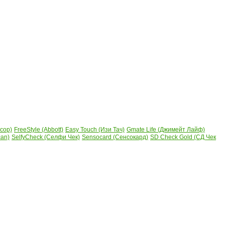
сор)
FreeStyle (Abbott)
Easy Touch (Изи Тач)
Gmate Life (Джимейт Лайф)
can)
SelfyCheck (Селфи Чек)
Sensocard (Сенсокард)
SD Check Gold (СД Чек