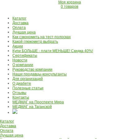
Моя корзина
0 товаров
Каталог
Доставка
Оплата
Лучшая цена
Как сэкономить на тест-полосках
Какой глюкометр выбрать
Акции
Купи БОЛЬШЕ - плати МЕНЬШЕ! Скидка 40%!
Сертификаты
Новости
О компании
Руководство компании
Наши продавцы-консультанты
Для организаций
О диабете
Полезные статьи
Отзывы
Контакты
МЕДМАГ на Проспекте Мира
МЕДМАГ на Таганской
Каталог
Доставка
Оплата
Лучшая цена