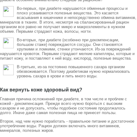
Во-первых, при диабете нарушаются обменные процессы и
плохо усваиваются полезные вещества. Это касается
всасывания в кишечнике и непосредственно обмена витаминов,
минералов в тканях. В итоге, несмотря на сбалансированный рацион
организм все равно не получает микро и макроэлементы в нужном
объеме. Первыми страдают кожа, волосы, ногти.
Во-вторых, при диабете (особенно при декомпенсации,
большом стаже) повреждаются сосуды. Они становятся
хрупкими и ломкими, стенки утончаются. Из-за повреждений
нарушается кровоток. Первыми страдают мелкие капилляры, которые и
питают кожу, и поставляют к ней воду, кислород, полезные вещества.
В-третьих, из-за постоянно повышенного сахара организм
обезвоживается. Поэтому диабетикам нужно нормализовать
уровень сахара в крови и пить много воды.
Как вернуть коже здоровый вид?
Главная причина осложнений при диабете, в том числе и проблем с
кожей - декомпенсация. Прежде всего нужно бороться с высоким
сахаром и не допускать, чтобы подобное состояние продолжалось
долго. Иначе даже самая полезная пища не принесет пользы.
Второе, над чем нужно поработать - правильное питание и достаточное
употребление воды. Рацион должен включать много витаминов,
минералов, полезных жиров.