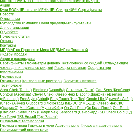
Как сэкономить на тест-полосках
Какой глюкометр выбрать
Акции
Купи БОЛЬШЕ - плати МЕНЬШЕ! Скидка 40%!
Сертификаты
Новости
О компании
Руководство компании
Наши продавцы-консультанты
Для организаций
О диабете
Полезные статьи
Отзывы
Контакты
МЕДМАГ на Проспекте Мира
МЕДМАГ на Таганской
Лидеры продаж
Акции и распродажи
Сертификаты
Глюкометры дешево
Тест-полоски со скидкой
Охлаждающие
чехлы для инсулина со скидкой
Расходка к помпам
Средства при
гипогликемии
Глюкометры
Глюкометры
Контрольные растворы
Элементы питания
Тест-полоски
Accu-Chek (Roche)
Bionime (Бионайм)
Сателлит (Элта)
CareSens (КеаСенс)
Contour (Ascensia)
Clever Chek (Клевер Чек)
Diacont (Диаконт)
eBsensor
(еБсенсор)
FreeStyle (Abbott)
Easy Touch (Изи Тач)
Gmate Life (Джимейт Лайф)
iCheck (АйЧек)
Glucocard (Глюкокард)
IME-DC (ИМЕ-ДЦ)
Клевер Чек СКС
(Осирис С)
MultiCare-In (МультиКэйр)
On Call Plus (Он Колл Плюс)
OneTouch
(LifeScan)
SelfyCheck (Селфи Чек)
Sensocard (Сенсокард)
SD Check Gold (СД
Чек Голд)
TRUEresult (Тру Резалт)
Визуальные тест-полоски
Глюкоза в крови
Глюкоза в моче
Ацетон в моче
Глюкоза и ацетон в моче
Биохимический анализ мочи