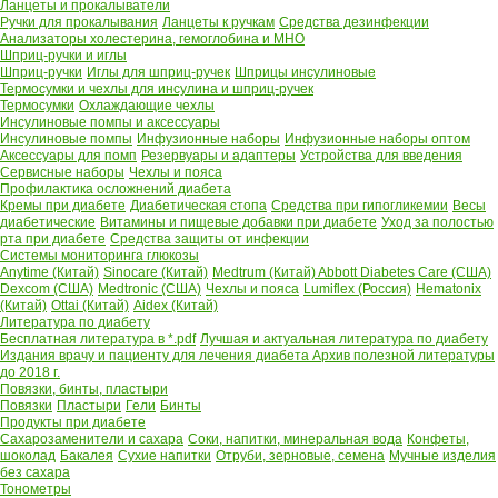
Ланцеты и прокалыватели
Ручки для прокалывания
Ланцеты к ручкам
Средства дезинфекции
Анализаторы холестерина, гемоглобина и МНО
Шприц-ручки и иглы
Шприц-ручки
Иглы для шприц-ручек
Шприцы инсулиновые
Термосумки и чехлы для инсулина и шприц-ручек
Термосумки
Охлаждающие чехлы
Инсулиновые помпы и аксессуары
Инсулиновые помпы
Инфузионные наборы
Инфузионные наборы оптом
Аксессуары для помп
Резервуары и адаптеры
Устройства для введения
Сервисные наборы
Чехлы и пояса
Профилактика осложнений диабета
Кремы при диабете
Диабетическая стопа
Средства при гипогликемии
Весы
диабетические
Витамины и пищевые добавки при диабете
Уход за полостью
рта при диабете
Средства защиты от инфекции
Системы мониторинга глюкозы
Anytime (Китай)
Sinocare (Китай)
Medtrum (Китай)
Abbott Diabetes Care (США)
Dexcom (США)
Medtronic (США)
Чехлы и пояса
Lumiflex (Россия)
Hematonix
(Китай)
Ottai (Китай)
Aidex (Китай)
Литература по диабету
Бесплатная литература в *.pdf
Лучшая и актуальная литература по диабету
Издания врачу и пациенту для лечения диабета
Архив полезной литературы
до 2018 г.
Повязки, бинты, пластыри
Повязки
Пластыри
Гели
Бинты
Продукты при диабете
Сахарозаменители и сахара
Соки, напитки, минеральная вода
Конфеты,
шоколад
Бакалея
Сухие напитки
Отруби, зерновые, семена
Мучные изделия
без сахара
Тонометры