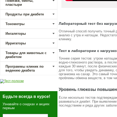
Повязки, бинты,
пластыри
Продукты при диабете
Лабораторный тест без нагруз
Тонометры
Отличный способ получить точный р
Ингаляторы
анализ с утра и натощак. Недостато
клинику.
Ирригаторы
Тест в лаборатории с нагрузко
Товары для животных с
диабетом
Точнее серия тестов: утром натощак
водно-глюкозного раствора, а после
каждые 30 минут, после физических
Программы клиник по
для того, чтобы увидеть динамику, 
ведению диабета
организма на сахар. Это самый точ
проблемы обмена веществ, в том чи
Уровень глюкозы повышен 
Будьте всегда в курсе!
Если несколько тестов подтверждаю
развиваться диабет. При выявлении
Узнавайте о скидках и акциях
последствием и ряда других заболе
первым