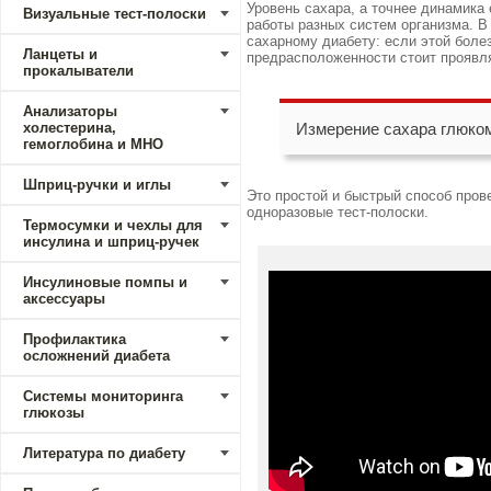
Уровень сахара, а точнее динамика
Визуальные тест-полоски
работы разных систем организма. 
сахарному диабету: если этой боле
Ланцеты и
предрасположенности стоит проявлят
прокалыватели
Анализаторы
холестерина,
Измерение сахара глюко
гемоглобина и МНО
Шприц-ручки и иглы
Это простой и быстрый способ пров
одноразовые тест-полоски.
Термосумки и чехлы для
инсулина и шприц-ручек
Инсулиновые помпы и
аксессуары
Профилактика
осложнений диабета
Системы мониторинга
глюкозы
Литература по диабету