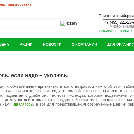
 Быстрая доставка.
Поможем с выбором.
Многоканаль
ЗАКАЗАТЬ БЕСПЛАТН
ЦЕНА
АКЦИИ
НОВОСТИ
О КОМПАНИИ
ДЛЯ ОРГАНИ
сь, если надо – уколюсь!
ем к обязательным прививкам, а вот с возрастом как-то об этом забыв
иальных прививках, но вот сидя в родной сторонке, мы как-то о п
ок пациентам с диабетом. Так есть инфекции, которым подвержены оп
 Чаще других они страдают простудами, бронхитами, пневмококковыми
е нами
, а вот для предотвращения современные медики ре
ингаляторы