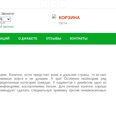
 Звоните!
КОРЗИНА
ный
пуста
ЫЙ ЗВОНОК
ЗАЦИЙ
О ДИАБЕТЕ
ОТЗЫВЫ
КОНТАКТЫ
аем. Конечно, если предстоит вояж в дальние страны, то встает
рививках вовсе и не думаем. А зря! Особенно необходим ряд
ределенные категории граждан. У пациентов с диабетом одно из
 инфекциями, воспалениями легких. Для лечения конечно хорошо
комендуют сделать специальную прививку против пневмококковых