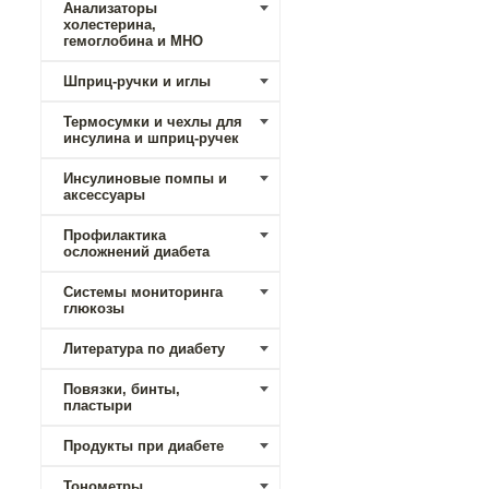
Анализаторы
холестерина,
гемоглобина и МНО
Шприц-ручки и иглы
Термосумки и чехлы для
инсулина и шприц-ручек
Инсулиновые помпы и
аксессуары
Профилактика
осложнений диабета
Системы мониторинга
глюкозы
Литература по диабету
Повязки, бинты,
пластыри
Продукты при диабете
Тонометры