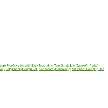
сор)
FreeStyle (Abbott)
Easy Touch (Изи Тач)
Gmate Life (Джимейт Лайф)
can)
SelfyCheck (Селфи Чек)
Sensocard (Сенсокард)
SD Check Gold (СД Чек