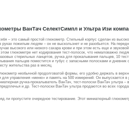
люкометры ВанТач СелектСимпл и Ультра Изи ком
 себя – это самый простой глюкометр. Стильный корпус сделан из высок
 руках пожилым людям – он не выскользнет и не разобьется. На передне
случае высокого или низкого сахара крови и при этом есть еще и звуково
в этом глюкометре нет кодирования тест-полосок, что немаловажно людя
разовых стерильных ланцетов, ручка для прокалывания пальцев, 10 тест
алывания пальцев поместится и тубус с запасными полосками и дневник 
есту жительства раз в месяц.
глюкометр необычной продолговатой формы, его удобно держать в верхн
пки для управления «меню» и память на 500 измерений. Он выпускается 
иниатюрная ручка-прокалыватель ВанТач, тест-полоски ВанТач ультра –
редплечья и др. Тест-полоски ВанТач ультра продаются во всех города
вряд ли пропустите очередное тестирование. Этот миниатюрный глюкоме