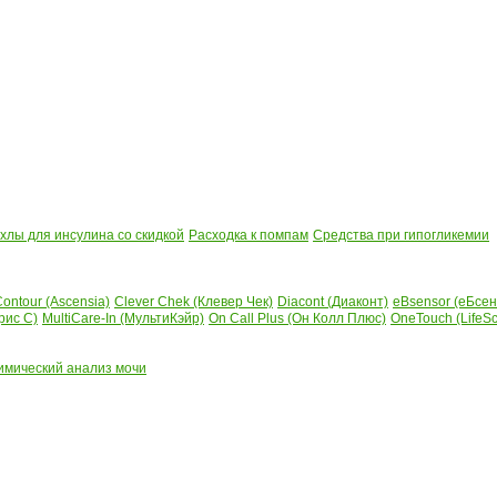
лы для инсулина со скидкой
Расходка к помпам
Средства при гипогликемии
ontour (Ascensia)
Clever Chek (Клевер Чек)
Diacont (Диаконт)
eBsensor (еБсен
рис С)
MultiCare-In (МультиКэйр)
On Call Plus (Он Колл Плюс)
OneTouch (LifeS
имический анализ мочи