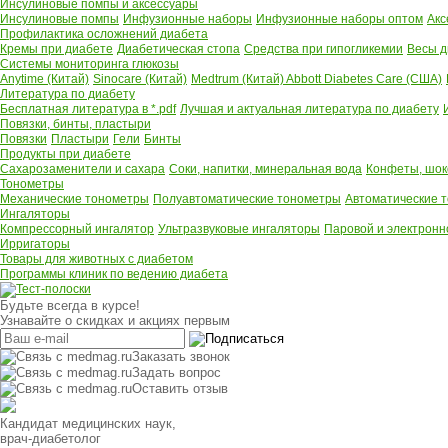
Инсулиновые помпы и аксессуары
Инсулиновые помпы
Инфузионные наборы
Инфузионные наборы оптом
Акс
Профилактика осложнений диабета
Кремы при диабете
Диабетическая стопа
Средства при гипогликемии
Весы д
Системы мониторинга глюкозы
Anytime (Китай)
Sinocare (Китай)
Medtrum (Китай)
Abbott Diabetes Care (США)
Литература по диабету
Бесплатная литература в *.pdf
Лучшая и актуальная литература по диабету
Повязки, бинты, пластыри
Повязки
Пластыри
Гели
Бинты
Продукты при диабете
Сахарозаменители и сахара
Соки, напитки, минеральная вода
Конфеты, шок
Тонометры
Механические тонометры
Полуавтоматические тонометры
Автоматические 
Ингаляторы
Компрессорный ингалятор
Ультразвуковые ингаляторы
Паровой и электронн
Ирригаторы
Товары для животных с диабетом
Программы клиник по ведению диабета
Будьте всегда в курсе!
Узнавайте о скидках и акциях первым
Заказать звонок
Задать вопрос
Оставить отзыв
Кандидат медицинских наук,
врач-диабетолог