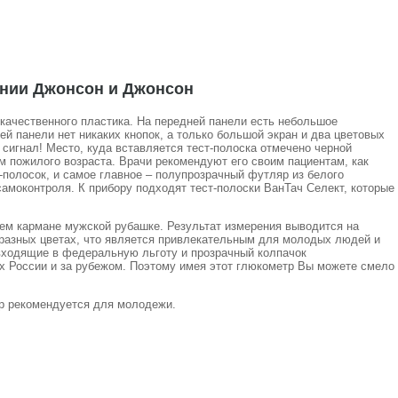
пании Джонсон и Джонсон
окачественного пластика. На передней панели есть небольшое
й панели нет никаких кнопок, а только большой экран и два цветовых
й сигнал! Место, куда вставляется тест-полоска отмечено черной
м пожилого возраста. Врачи рекомендуют его своим пациентам, как
-полосок, и самое главное – полупрозрачный футляр из белого
самоконтроля. К прибору подходят тест-полоски ВанТач Селект, которые
ем кармане мужской рубашке. Результат измерения выводится на
в разных цветах, что является привлекательным для молодых людей и
 входящие в федеральную льготу и прозрачный колпачок
х России и за рубежом. Поэтому имея этот глюкометр Вы можете смело
тр рекомендуется для молодежи.