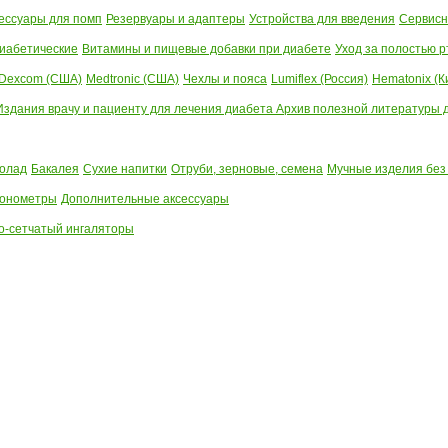
ессуары для помп
Резервуары и адаптеры
Устройства для введения
Сервисн
иабетические
Витамины и пищевые добавки при диабете
Уход за полостью р
Dexcom (США)
Medtronic (США)
Чехлы и пояса
Lumiflex (Россия)
Hematonix (К
Издания врачу и пациенту для лечения диабета
Архив полезной литературы до
олад
Бакалея
Сухие напитки
Отруби, зерновые, семена
Мучные изделия без
тонометры
Дополнительные аксессуары
о-сетчатый ингаляторы