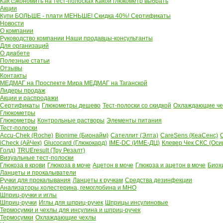
Как сэкономить на тест-полосках
Какой глюкометр выбрать
Акции
Купи БОЛЬШЕ - плати МЕНЬШЕ! Скидка 40%!
Сертификаты
Новости
О компании
Руководство компании
Наши продавцы-консультанты
Для организаций
О диабете
Полезные статьи
Отзывы
Контакты
МЕДМАГ на Проспекте Мира
МЕДМАГ на Таганской
Лидеры продаж
Акции и распродажи
Сертификаты
Глюкометры дешево
Тест-полоски со скидкой
Охлаждающие чех
Глюкометры
Глюкометры
Контрольные растворы
Элементы питания
Тест-полоски
Accu-Chek (Roche)
Bionime (Бионайм)
Сателлит (Элта)
CareSens (КеаСенс)
C
iCheck (АйЧек)
Glucocard (Глюкокард)
IME-DC (ИМЕ-ДЦ)
Клевер Чек СКС (Оси
Голд)
TRUEresult (Тру Резалт)
Визуальные тест-полоски
Глюкоза в крови
Глюкоза в моче
Ацетон в моче
Глюкоза и ацетон в моче
Биох
Ланцеты и прокалыватели
Ручки для прокалывания
Ланцеты к ручкам
Средства дезинфекции
Анализаторы холестерина, гемоглобина и МНО
Шприц-ручки и иглы
Шприц-ручки
Иглы для шприц-ручек
Шприцы инсулиновые
Термосумки и чехлы для инсулина и шприц-ручек
Термосумки
Охлаждающие чехлы