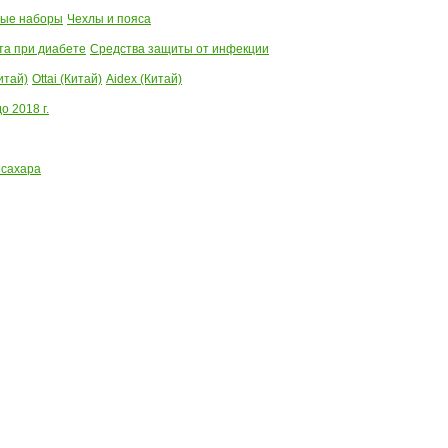
ые наборы
Чехлы и пояса
та при диабете
Средства защиты от инфекции
итай)
Ottai (Китай)
Aidex (Китай)
 2018 г.
 сахара