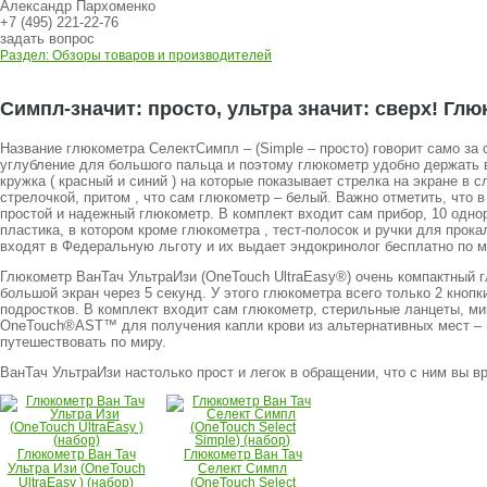
Александр Пархоменко
+7 (495) 221-22-76
задать вопрос
Раздел: Обзоры товаров и производителей
Симпл-значит: просто, ультра значит: сверх! Г
Название глюкометра СелектСимпл – (Simple – просто) говорит само за
углубление для большого пальца и поэтому глюкометр удобно держать в
кружка ( красный и синий ) на которые показывает стрелка на экране в 
стрелочкой, притом , что сам глюкометр – белый. Важно отметить, что 
простой и надежный глюкометр. В комплект входит сам прибор, 10 одно
пластика, в котором кроме глюкометра , тест-полосок и ручки для прок
входят в Федеральную льготу и их выдает эндокринолог бесплатно по м
Глюкометр ВанТач УльтраИзи (OneTouch UltraEasy®) очень компактный 
большой экран через 5 секунд. У этого глюкометра всего только 2 кно
подростков. В комплект входит сам глюкометр, стерильные ланцеты, м
OneTouch®AST™ для получения капли крови из альтернативных мест – п
путешествовать по миру.
ВанТач УльтраИзи настолько прост и легок в обращении, что с ним вы 
Глюкометр Ван Тач
Глюкометр Ван Тач
Ультра Изи (OneTouch
Селект Симпл
UltraEasy ) (набор)
(OneTouch Select