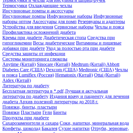
Термосумки и чехлы для инсулина и шприц-ручек
Термосумки
Охлаждающие чехлы
Инсулиновые помпы и аксессуары
Инсулиновые помпы
Инфузионные наборы
Инфузионные
наборы оптом
Аксессуары для помп
Резервуары и адаптеры
Устройства для введения
Сервисные наборы
Чехлы и пояса
Профилактика осложнений диабета
Кремы при диабете
Диабетическая стопа
Средства при
гипогликемии
Весы диабетические
Витамины и пищевые
добавки при диабете
Уход за полостью рта при диабете
Средства защиты от инфекции
Системы мониторинга глюкозы
Anytime (Китай)
Sinocare (Китай)
Medtrum (Китай)
Abbott
Diabetes Care (США)
Dexcom (США)
Medtronic (США)
Чехлы
и пояса
Lumiflex (Россия)
Hematonix (Китай)
Ottai (Китай)
Aidex (Китай)
Литература по диабету
Бесплатная литература в *.pdf
Лучшая и актуальная
литература по диабету
Издания врачу и пациенту для лечения
диабета
Архив полезной литературы до 2018 г.
Повязки, бинты, пластыри
Повязки
Пластыри
Гели
Бинты
Продукты при диабете
Сахарозаменители и сахара
Соки, напитки, минеральная вода
Конфеты, шоколад
Бакалея
Сухие напитки
Отруби, зерновые,