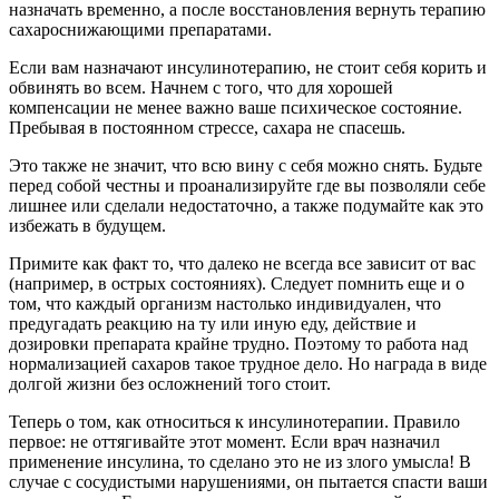
назначать временно, а после восстановления вернуть терапию
сахароснижающими препаратами.
Если вам назначают инсулинотерапию, не стоит себя корить и
обвинять во всем. Начнем с того, что для хорошей
компенсации не менее важно ваше психическое состояние.
Пребывая в постоянном стрессе, сахара не спасешь.
Это также не значит, что всю вину с себя можно снять. Будьте
перед собой честны и проанализируйте где вы позволяли себе
лишнее или сделали недостаточно, а также подумайте как это
избежать в будущем.
Примите как факт то, что далеко не всегда все зависит от вас
(например, в острых состояниях). Следует помнить еще и о
том, что каждый организм настолько индивидуален, что
предугадать реакцию на ту или иную еду, действие и
дозировки препарата крайне трудно. Поэтому то работа над
нормализацией сахаров такое трудное дело. Но награда в виде
долгой жизни без осложнений того стоит.
Теперь о том, как относиться к инсулинотерапии. Правило
первое: не оттягивайте этот момент. Если врач назначил
применение инсулина, то сделано это не из злого умысла! В
случае с сосудистыми нарушениями, он пытается спасти ваши