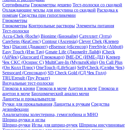
Сертификаты
Глюкометры дешево
Тест-полоски со скидкой
Охлаждающие чехлы для инсулина со скидкой
Расходка к
помпам
Средства при гипогликемии
Глюкометры
Глюкометры
Контрольные растворы
Элементы питания
Тест-полоски
Accu-Chek (Roche)
Bionime (Бионайм)
Сателлит (Элта)
CareSens (КеаСенс)
Contour (Ascensia)
Clever Chek (Клевер
Чек)
Diacont (Диаконт)
eBsensor (еБсенсор)
FreeStyle (Abbott)
Easy Touch (Изи Тач)
Gmate Life (Джимейт Лайф)
iCheck
(АйЧек)
Glucocard (Глюкокард)
IME-DC (ИМЕ-ДЦ)
Клевер
Чек СКС (Осирис С)
MultiCare-In (МультиКэйр)
On Call Plus
(Он Колл Плюс)
OneTouch (LifeScan)
SelfyCheck (Селфи Чек)
Sensocard (Сенсокард)
SD Check Gold (СД Чек Голд)
TRUEresult (Тру Резалт)
Визуальные тест-полоски
Глюкоза в крови
Глюкоза в моче
Ацетон в моче
Глюкоза и
ацетон в моче
Биохимический анализ мочи
Ланцеты и прокалыватели
Ручки для прокалывания
Ланцеты к ручкам
Средства
дезинфекции
Анализаторы холестерина, гемоглобина и МНО
Шприц-ручки и иглы
Шприц-ручки
Иглы для шприц-ручек
Шприцы инсулиновые