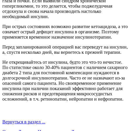
глаза и почки. Если выявили синдром хронической
гипергликемии, то это делается, чтобы поджелудочная
отдохнула и снова начала производить настолько
необходимый инсулин.
При острых состояниях возможно развитие кетоацидоза, а это
означает острый дефицит инсулина в организме. Поэтому
применяется временное назначение инсулинотерапии.
Перед запланированной операцией вас переведут на инсулин,
а, спустя несколько дней, вы вернетесь к прежней терапии.
Не открещивайтесь от инсулина, будто это что-то нечистое.
По статистике около 30-40% пациентов с наличием сахарного
диабета 2 типа для постоянной компенсации нуждаются в
долгосрочной инсулинотерапии. Часто ее не назначают из-за
опасений самого пациента. Но своевременное применение
инсулина при наличии показаний эффективно работает для
снижения рисков и предотвращения микрососудистых
осложнений, в т.ч. ретинопатии, нейропатии и нефропатии.
Вернуться в раздел ...