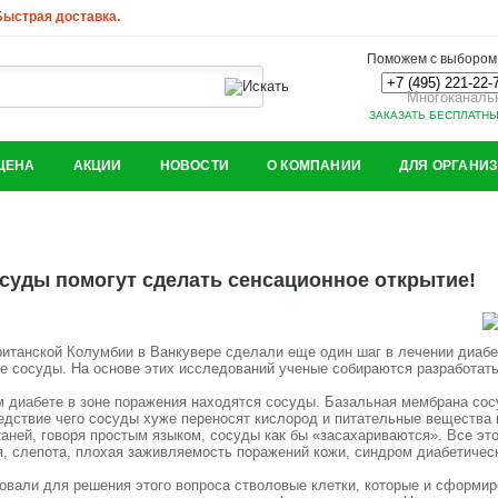
 Быстрая доставка.
Поможем с выбором.
Многоканаль
ЗАКАЗАТЬ БЕСПЛАТН
ЦЕНА
АКЦИИ
НОВОСТИ
О КОМПАНИИ
ДЛЯ ОРГАНИ
суды помогут сделать сенсационное открытие!
ританской Колумбии в Ванкувере сделали еще один шаг в лечении диаб
е сосуды. На основе этих исследований ученые собираются разработат
ом диабете в зоне поражения находятся сосуды. Базальная мембрана со
едствие чего сосуды хуже переносят кислород и питательные вещества 
аней, говоря простым языком, сосуды как бы «засахариваются». Все эт
я, слепота, плохая заживляемость поражений кожи, синдром диабетичес
овали для решения этого вопроса стволовые клетки, которые и сформи