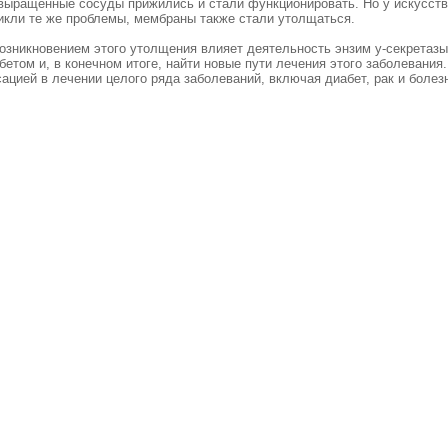
 выращенные сосуды прижились и стали функционировать. Но у искусств
никли те же проблемы, мембраны также стали утолщаться.
возникновением этого утолщения влияет деятельность энзим y-секретазы
абетом и, в конечном итоге, найти новые пути лечения этого заболеван
ацией в лечении целого ряда заболеваний, включая диабет, рак и болез