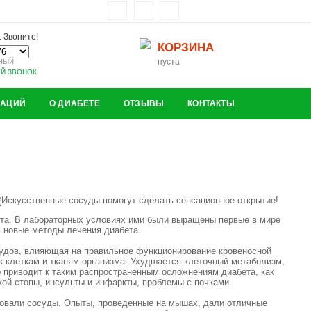
 Звоните!
КОРЗИНА
ный
пуста
ЫЙ ЗВОНОК
ЗАЦИЙ
О ДИАБЕТЕ
ОТЗЫВЫ
КОНТАКТЫ
ета. В лабораторных условиях ими были выращены первые в мире
ь новые методы лечения диабета.
судов, влияющая на правильное функционирование кровеносной
к клеткам и тканям организма. Ухудшается клеточный метаболизм,
о приводит к таким распространенным осложнениям диабета, как
кой стопы, инсульты и инфаркты, проблемы с почками.
ровали сосуды. Опыты, проведенные на мышах, дали отличные