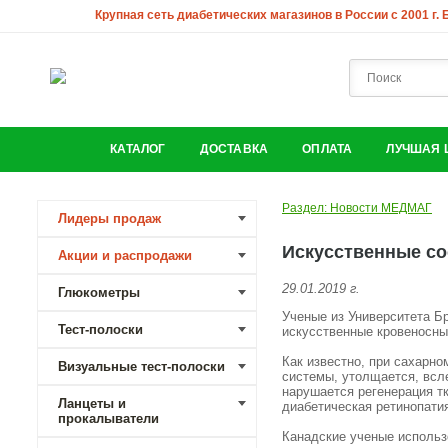
Крупная сеть диабетических магазинов в России с 2001 г.
КАТАЛОГ
ДОСТАВКА
ОПЛАТА
ЛУЧШАЯ 
Раздел: Новости МЕДМАГ
Лидеры продаж
Искусственные со
Акции и распродажи
29.01.2019 г.
Глюкометры
Ученые из Университета Б
Тест-полоски
искусственные кровеносны
Как известно, при сахарн
Визуальные тест-полоски
системы, утолщается, всл
нарушается регенерация тк
Ланцеты и
диабетическая ретинопати
прокалыватели
Канадские ученые использ