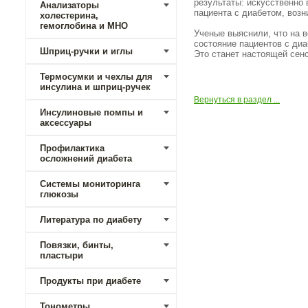
результаты: искусственно
Анализаторы
пациента с диабетом, воз
холестерина,
гемоглобина и МНО
Ученые выяснили, что на 
состояние пациентов с ди
Шприц-ручки и иглы
Это станет настоящей сенс
Термосумки и чехлы для
инсулина и шприц-ручек
Вернуться в раздел ...
Инсулиновые помпы и
аксессуары
Профилактика
осложнений диабета
Системы мониторинга
глюкозы
Литература по диабету
Повязки, бинты,
пластыри
Продукты при диабете
Тонометры