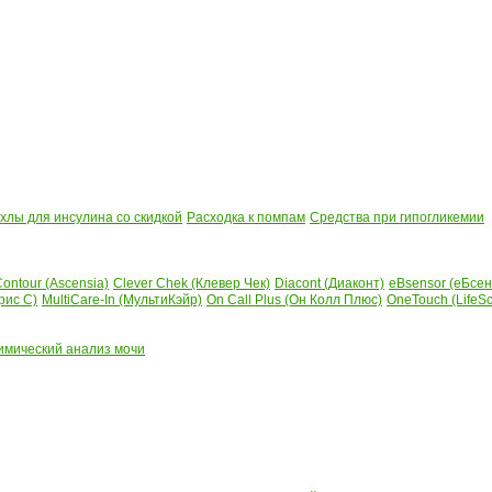
лы для инсулина со скидкой
Расходка к помпам
Средства при гипогликемии
ontour (Ascensia)
Clever Chek (Клевер Чек)
Diacont (Диаконт)
eBsensor (еБсен
рис С)
MultiCare-In (МультиКэйр)
On Call Plus (Он Колл Плюс)
OneTouch (LifeS
имический анализ мочи