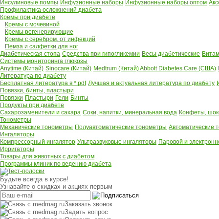
Инсулиновые помпы
Инфузионные наборы
Инфузионные наборы оптом
Акс
Профилактика осложнений диабета
Кремы при диабете
Кремы с мочевиной
Кремы регенерирующие
Кремы с серебром, от инфекций
Пемза и салфетки для ног
Диабетическая стопа
Средства при гипогликемии
Весы диабетические
Витам
Системы мониторинга глюкозы
Anytime (Китай)
Sinocare (Китай)
Medtrum (Китай)
Abbott Diabetes Care (США)
Литература по диабету
Бесплатная литература в *.pdf
Лучшая и актуальная литература по диабету
Повязки, бинты, пластыри
Повязки
Пластыри
Гели
Бинты
Продукты при диабете
Сахарозаменители и сахара
Соки, напитки, минеральная вода
Конфеты, шок
Тонометры
Механические тонометры
Полуавтоматические тонометры
Автоматические 
Ингаляторы
Компрессорный ингалятор
Ультразвуковые ингаляторы
Паровой и электронн
Ирригаторы
Товары для животных с диабетом
Программы клиник по ведению диабета
Будьте всегда в курсе!
Узнавайте о скидках и акциях первым
Заказать звонок
Задать вопрос