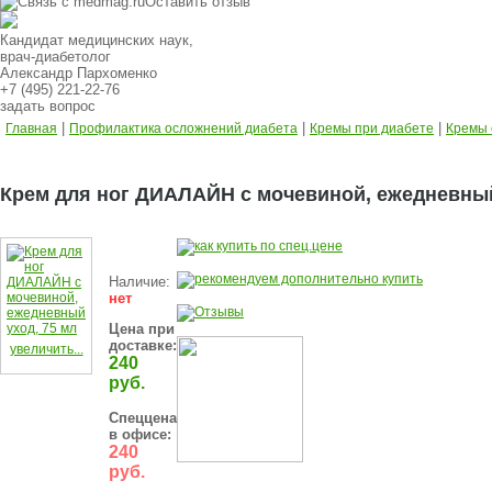
Оставить отзыв
Кандидат медицинских наук,
врач-диабетолог
Александр Пархоменко
+7 (495) 221-22-76
задать вопрос
|
|
|
Главная
Профилактика осложнений диабета
Кремы при диабете
Кремы 
Крем для ног ДИАЛАЙН с мочевиной, ежедневный
Наличие:
нет
Цена при
доставке:
увеличить...
240
руб.
Спеццена
в офисе:
240
руб.