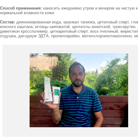
Способ применения:
наносить ежедневно утром и вечером на чистую ко
нормальной влажности кожи.
Состав:
деионизированная вода, крахмал тапиока, цетиловый спирт, глице
конского каштана, иглицы шиповатой, центеллы азиатской, троксерутин,
диметикон кроссполимер, цетеариловый спирт, воск пчелиный, миристил 
отдушка, дисодиум ЭДТА, пропилпарабен, метилхлороизотиазолинон, ме