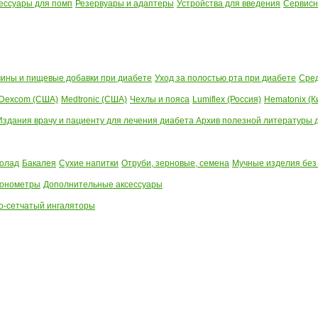
ессуары для помп
Резервуары и адаптеры
Устройства для введения
Сервисн
ины и пищевые добавки при диабете
Уход за полостью рта при диабете
Сред
Dexcom (США)
Medtronic (США)
Чехлы и пояса
Lumiflex (Россия)
Hematonix (К
Издания врачу и пациенту для лечения диабета
Архив полезной литературы до
олад
Бакалея
Сухие напитки
Отруби, зерновые, семена
Мучные изделия без
тонометры
Дополнительные аксессуары
о-сетчатый ингаляторы