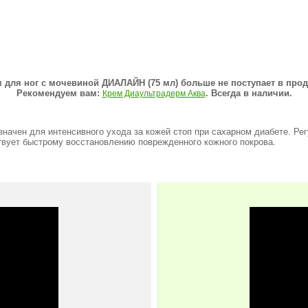
 для ног с мочевиной ДИАЛАЙН (75 мл) больше не поступает в про
Рекомендуем вам:
. Всегда в наличии.
Крем Диаультрадерм Аква
начен для интенсивного ухода за кожей стоп при сахарном диабете. Ре
твует быстрому восстановлению поврежденного кожного покрова.