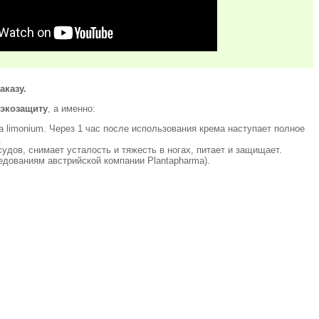
аказу.
 экозащиту
, а именно:
ica limonium. Через 1 час после использования крема наступает полное
.
судов, снимает усталость и тяжесть в ногах, питает и защищает.
ледованиям австрийской компании Plantapharma).