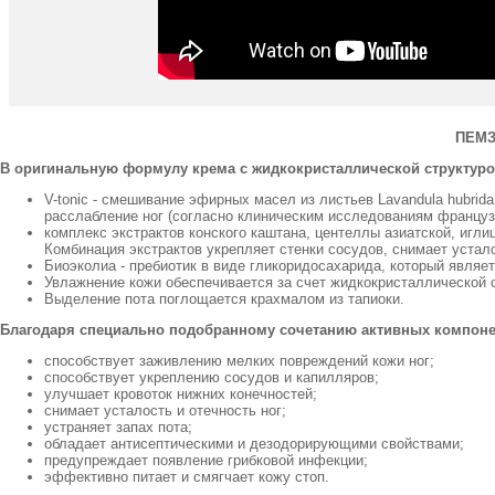
ПЕМЗА
В оригинальную формулу крема с жидкокристаллической структур
V-tonic - смешивание эфирных масел из листьев Lavandula hubrida,
расслабление ног (согласно клиническим исследованиям француз
комплекс экстрактов конского каштана, центеллы азиатской, иглиц
Комбинация экстрактов укрепляет стенки сосудов, снимает устало
Биоэколиа - пребиотик в виде гликоридосахарида, который явля
Увлажнение кожи обеспечивается за счет жидкокристаллической с
Выделение пота поглощается крахмалом из тапиоки.
Благодаря специально подобранному сочетанию активных компоне
способствует заживлению мелких повреждений кожи ног;
способствует укреплению сосудов и капилляров;
улучшает кровоток нижних конечностей;
снимает усталость и отечность ног;
устраняет запах пота;
обладает антисептическими и дезодорирующими свойствами;
предупреждает появление грибковой инфекции;
эффективно питает и смягчает кожу стоп.