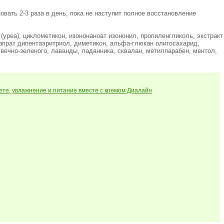
вать 2-3 раза в день, пока не наступит полное восстановление
 (уреа), циклометикон, изононаноат изононил, пропиленгликоль, экстракт
 капрат дипентаэритриол, диметикон, альфа-глюкан олигосахарид,
 вечно-зеленого, лаванды, ладанника, сквалан, метилпарабен, ментол,