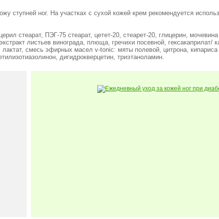
жу ступней ног. На участках с сухой кожей крем рекомендуется использо
рил стеарат, ПЭГ-75 стеарат, цетет-20, стеарет-20, глицерин, мочевина
 экстракт листьев винограда, плюща, гречихи посевной, гексакаприлат/
лактат, смесь эфирных масел v-tonic: мяты полевой, цитрона, кипариса
тилизотиазолинон, дигидрокверцетин, триэтаноламин.