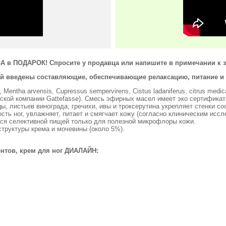
 в ПОДАРОК! Спросите у продавца или напишите в примечании к з
ой введены составляющие, обеспечивающие релаксацию, питание и
 Mentha arvensis, Cupressus sempervirens, Cistus ladaniferus, citrus med
ской компании Gattefasse). Смесь эфирных масел имеет эко сертификат
ы, листьев винограда, гречихи, ивы и троксерутина укрепляет стенки со
сть ног, увлажняет, питает и смягчает кожу (согласно клиническим исс
ется селективной пищей только для полезной микрофлоры кожи.
труктуры крема и мочевины (около 5%).
нтов, крем для ног ДИАЛАЙН: