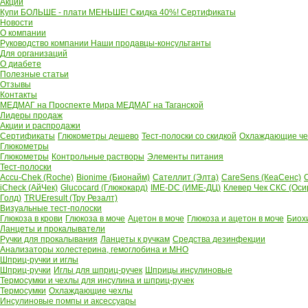
Акции
Купи БОЛЬШЕ - плати МЕНЬШЕ! Скидка 40%!
Сертификаты
Новости
О компании
Руководство компании
Наши продавцы-консультанты
Для организаций
О диабете
Полезные статьи
Отзывы
Контакты
МЕДМАГ на Проспекте Мира
МЕДМАГ на Таганской
Лидеры продаж
Акции и распродажи
Сертификаты
Глюкометры дешево
Тест-полоски со скидкой
Охлаждающие чех
Глюкометры
Глюкометры
Контрольные растворы
Элементы питания
Тест-полоски
Accu-Chek (Roche)
Bionime (Бионайм)
Сателлит (Элта)
CareSens (КеаСенс)
C
iCheck (АйЧек)
Glucocard (Глюкокард)
IME-DC (ИМЕ-ДЦ)
Клевер Чек СКС (Оси
Голд)
TRUEresult (Тру Резалт)
Визуальные тест-полоски
Глюкоза в крови
Глюкоза в моче
Ацетон в моче
Глюкоза и ацетон в моче
Биох
Ланцеты и прокалыватели
Ручки для прокалывания
Ланцеты к ручкам
Средства дезинфекции
Анализаторы холестерина, гемоглобина и МНО
Шприц-ручки и иглы
Шприц-ручки
Иглы для шприц-ручек
Шприцы инсулиновые
Термосумки и чехлы для инсулина и шприц-ручек
Термосумки
Охлаждающие чехлы
Инсулиновые помпы и аксессуары