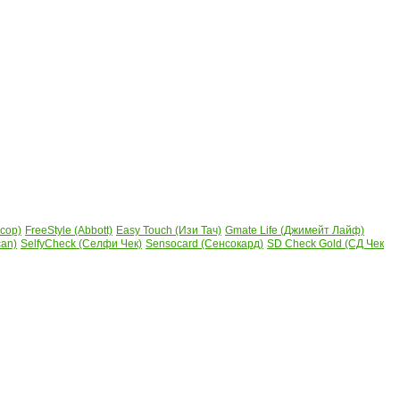
сор)
FreeStyle (Abbott)
Easy Touch (Изи Тач)
Gmate Life (Джимейт Лайф)
can)
SelfyCheck (Селфи Чек)
Sensocard (Сенсокард)
SD Check Gold (СД Чек