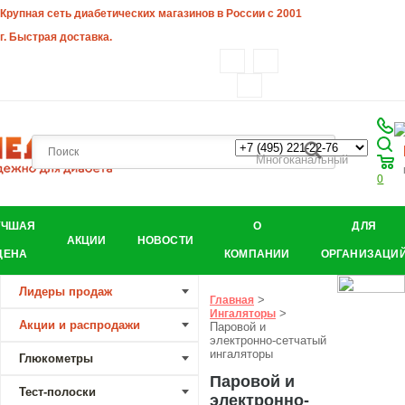
Крупная сеть диабетических магазинов в России с 2001
г. Быстрая доставка.
Многоканальный
0
УЧШАЯ
О
ДЛЯ
АКЦИИ
НОВОСТИ
ЦЕНА
КОМПАНИИ
ОРГАНИЗАЦИ
Лидеры продаж
>
Главная
>
Ингаляторы
Акции и распродажи
Паровой и
электронно-сетчатый
ингаляторы
Глюкометры
Паровой и
Тест-полоски
электронно-