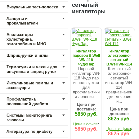
сетчатый
Визуальные тест-полоски
ингаляторы
Ланцеты и
прокалыватели
Анализаторы
холестерина,
гемоглобина и МНО
Ингалятор
Ингалятор
Шприц-ручки и иглы
паровой B.Well
электронно-
WN-118
сетчатый
ЧудоПар
B.Well WN-114
Термосумки и чехлы для
Паровой
Компактный
инсулина и шприц-ручек
ингалятор WN-
электронно-
118 Чудо пар
сетчатый
используется
ингалятор WN-
Инсулиновые помпы и
для
114
аксессуары
профилактики
предназначен
и лечения...
для лечения
Профилактика
и...
осложнений диабета
Цена при
доставке:
Цена при
5850 руб.
доставке:
Системы мониторинга
8625 руб.
глюкозы
:
Цена в офисе
5850 руб.
:
Цена в офисе
Литература по диабету
8625 руб.