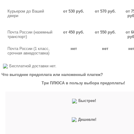
Курьером до Вашей
от 530 руб.
от 570 руб.
от 7
двери
руб
Почта России (наземный
от 450 руб.
от 550 руб.
от 6
транспорт)
руб
Почта России (1 класс,
нет
нет
не
срочная авиадоставка)
Бесплатной доставки нет.
Что выгоднее предоплата или наложенный платеж?
Три ПЛЮСА в пользу выбора предоплаты!
Быстрее!
Дешевле!