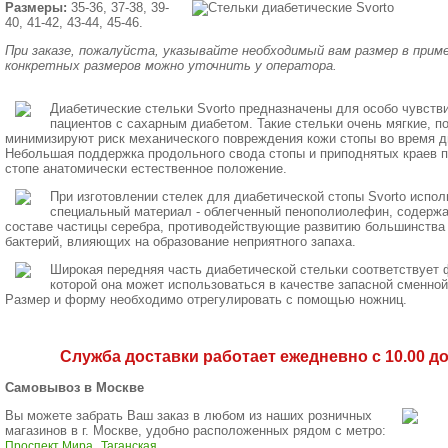
Размеры:
35-36, 37-38, 39-
40, 41-42, 43-44, 45-46.
При заказе, пожалуйста, указывайте необходимый вам размер в приме
конкретных размеров можно уточнить у оператора.
Диабетические стельки Svorto предназначены для особо чувств
пациентов с сахарным диабетом. Такие стельки очень мягкие, п
минимизируют риск механического повреждения кожи стопы во время д
Небольшая поддержка продольного свода стопы и приподнятых краев 
стопе анатомически естественное положение.
При изготовлении стелек для диабетической стопы Svorto испол
специальный материал - облегченный пенополиолефин, содерж
составе частицы серебра, противодействующие развитию большинства 
бактерий, влияющих на образование неприятного запаха.
Широкая передняя часть диабетической стельки соответствует 
которой она может использоваться в качестве запасной сменной
Размер и форму необходимо отрегулировать с помощью ножниц.
Служба доставки работает ежедневно с 10.00 до 
Самовывоз в Москве
Вы можете забрать Ваш заказ в любом из наших розничных
магазинов в г. Москве, удобно расположенных рядом с метро:
,
.
Проспект Мира
Таганская