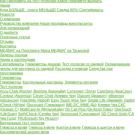
Как сэкономить на тест-полосках
Какой глюкометр выбрать
Акции
Купи БОЛЬШЕ - плати МЕНЬШЕ! Скидка 40%!
Сертификаты
Новости
О компании
Руководство компании
Наши продавцы-консультанты
Для организаций
О диабете
Полезные статьи
Отзывы
Контакты
МЕДМАГ на Проспекте Мира
МЕДМАГ на Таганской
Лидеры продаж
Акции и распродажи
Сертификаты
Глюкометры дешево
Тест-полоски со скидкой
Охлаждающие
чехлы для инсулина со скидкой
Расходка к помпам
Средства при
гипогликемии
Глюкометры
Глюкометры
Контрольные растворы
Элементы питания
Тест-полоски
Accu-Chek (Roche)
Bionime (Бионайм)
Сателлит (Элта)
CareSens (КеаСенс)
Contour (Ascensia)
Clever Chek (Клевер Чек)
Diacont (Диаконт)
eBsensor
(еБсенсор)
FreeStyle (Abbott)
Easy Touch (Изи Тач)
Gmate Life (Джимейт Лайф)
iCheck (АйЧек)
Glucocard (Глюкокард)
IME-DC (ИМЕ-ДЦ)
Клевер Чек СКС
(Осирис С)
MultiCare-In (МультиКэйр)
On Call Plus (Он Колл Плюс)
OneTouch
(LifeScan)
SelfyCheck (Селфи Чек)
Sensocard (Сенсокард)
SD Check Gold (СД
Чек Голд)
TRUEresult (Тру Резалт)
Визуальные тест-полоски
Глюкоза в крови
Глюкоза в моче
Ацетон в моче
Глюкоза и ацетон в моче
Биохимический анализ мочи