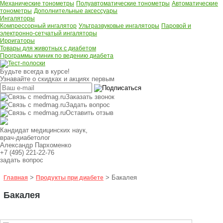
Механические тонометры
Полуавтоматические тонометры
Автоматические
тонометры
Дополнительные аксессуары
Ингаляторы
Компрессорный ингалятор
Ультразвуковые ингаляторы
Паровой и
электронно-сетчатый ингаляторы
Ирригаторы
Товары для животных с диабетом
Программы клиник по ведению диабета
Будьте всегда в курсе!
Узнавайте о скидках и акциях первым
Заказать звонок
Задать вопрос
Оставить отзыв
Кандидат медицинских наук,
врач-диабетолог
Александр Пархоменко
+7 (495) 221-22-76
задать вопрос
>
> Бакалея
Главная
Продукты при диабете
Бакалея