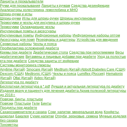
Ланцеты и прокалыватели
Ручки для прокалывания
Ланцеты к ручкам
Средства дезинфекции
Анализаторы холестерина, гемоглобина и МНО
Шприц-ручки и иглы
Шприц-ручки
Иглы для шприц-ручек
Шприцы инсулиновые
Термосумки и чехлы для инсулина и шприц-ручек
Термосумки
Охлаждающие чехлы
Инсулиновые помпы и аксессуары
Инсулиновые помпы
Инфузионные наборы
Инфузионные наборы оптом
Аксессуары для помп
Резервуары и адаптеры
Устройства для введения
Сервисные наборы
Чехлы и пояса
Профилактика осложнений диабета
Кремы при диабете
Диабетическая стопа
Средства при гипогликемии
Весы
диабетические
Витамины и пищевые добавки при диабете
Уход за полостью
рта при диабете
Средства защиты от инфекции
Системы мониторинга глюкозы
Anytime (Китай)
Sinocare (Китай)
Medtrum (Китай)
Abbott Diabetes Care (США)
Dexcom (США)
Medtronic (США)
Чехлы и пояса
Lumiflex (Россия)
Hematonix
(Китай)
Ottai (Китай)
Aidex (Китай)
Литература по диабету
Бесплатная литература в *.pdf
Лучшая и актуальная литература по диабету
Издания врачу и пациенту для лечения диабета
Архив полезной литературы
до 2018 г.
Повязки, бинты, пластыри
Повязки
Пластыри
Гели
Бинты
Продукты при диабете
Сахарозаменители и сахара
Соки, напитки, минеральная вода
Конфеты,
шоколад
Бакалея
Сухие напитки
Отруби, зерновые, семена
Мучные изделия
без сахара
Тонометры