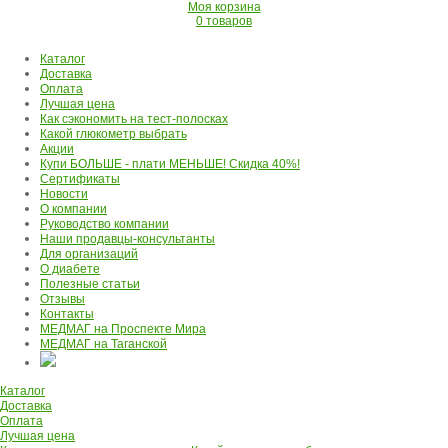
Моя корзина
0 товаров
Каталог
Доставка
Оплата
Лучшая цена
Как сэкономить на тест-полосках
Какой глюкометр выбрать
Акции
Купи БОЛЬШЕ - плати МЕНЬШЕ! Скидка 40%!
Сертификаты
Новости
О компании
Руководство компании
Наши продавцы-консультанты
Для организаций
О диабете
Полезные статьи
Отзывы
Контакты
МЕДМАГ на Проспекте Мира
МЕДМАГ на Таганской
Каталог
Доставка
Оплата
Лучшая цена