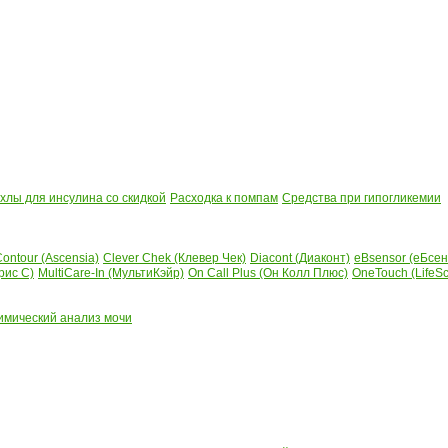
лы для инсулина со скидкой
Расходка к помпам
Средства при гипогликемии
ontour (Ascensia)
Clever Chek (Клевер Чек)
Diacont (Диаконт)
eBsensor (еБсен
рис С)
MultiCare-In (МультиКэйр)
On Call Plus (Он Колл Плюс)
OneTouch (LifeS
имический анализ мочи