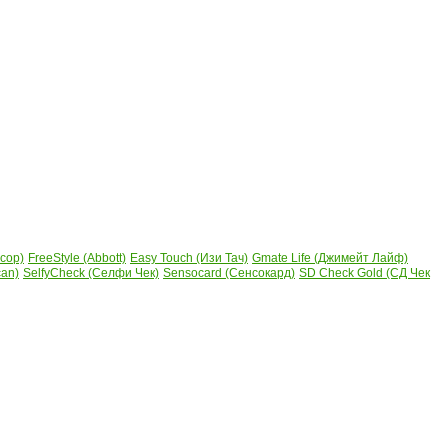
сор)
FreeStyle (Abbott)
Easy Touch (Изи Тач)
Gmate Life (Джимейт Лайф)
can)
SelfyCheck (Селфи Чек)
Sensocard (Сенсокард)
SD Check Gold (СД Чек