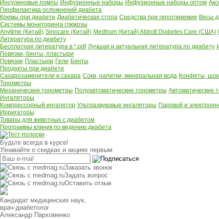
Инсулиновые помпы
Инфузионные наборы
Инфузионные наборы оптом
Акс
Профилактика осложнений диабета
Кремы при диабете
Диабетическая стопа
Средства при гипогликемии
Весы д
Системы мониторинга глюкозы
Anytime (Китай)
Sinocare (Китай)
Medtrum (Китай)
Abbott Diabetes Care (США)
Литература по диабету
Бесплатная литература в *.pdf
Лучшая и актуальная литература по диабету
Повязки, бинты, пластыри
Повязки
Пластыри
Гели
Бинты
Продукты при диабете
Сахарозаменители и сахара
Соки, напитки, минеральная вода
Конфеты, шок
Тонометры
Механические тонометры
Полуавтоматические тонометры
Автоматические 
Ингаляторы
Компрессорный ингалятор
Ультразвуковые ингаляторы
Паровой и электронн
Ирригаторы
Товары для животных с диабетом
Программы клиник по ведению диабета
Будьте всегда в курсе!
Узнавайте о скидках и акциях первым
Заказать звонок
Задать вопрос
Оставить отзыв
Кандидат медицинских наук,
врач-диабетолог
Александр Пархоменко