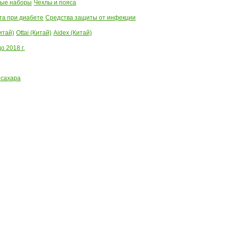
ые наборы
Чехлы и пояса
та при диабете
Средства защиты от инфекции
итай)
Ottai (Китай)
Aidex (Китай)
 2018 г.
 сахара