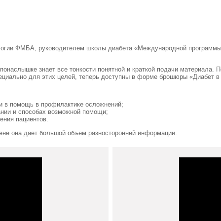
тологии ФМБА, руководителем школы диабета «Международной программ
 понаслышке знает все тонкости понятной и краткой подачи материала. 
иально для этих целей, теперь доступны в форме брошюры «Диабет в к
и в помощь в профилактике осложнений;
ании и способах возможной помощи;
ения пациентов.
цене она дает большой объем разносторонней информации.