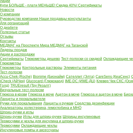
Акции
Купи БОЛЬШЕ - плати МЕНЬШЕ! Скидка 40%!
Сертификаты
Новости
О компании
Руководство компании
Наши продавцы-консультанты
Для организаций
О диабете
Полезные статьи
Отзывы
Контакты
МЕДМАГ на Проспекте Мира
МЕДМАГ на Таганской
Лидеры продаж
Акции и распродажи
Сертификаты
Глюкометры дешево
Тест-полоски со скидкой
Охлаждающие чех
Глюкометры
Глюкометры
Контрольные растворы
Элементы питания
Тест-полоски
Accu-Chek (Roche)
Bionime (Бионайм)
Сателлит (Элта)
CareSens (КеаСенс)
C
iCheck (АйЧек)
Glucocard (Глюкокард)
IME-DC (ИМЕ-ДЦ)
Клевер Чек СКС (Оси
Голд)
TRUEresult (Тру Резалт)
Визуальные тест-полоски
Глюкоза в крови
Глюкоза в моче
Ацетон в моче
Глюкоза и ацетон в моче
Биох
Ланцеты и прокалыватели
Ручки для прокалывания
Ланцеты к ручкам
Средства дезинфекции
Анализаторы холестерина, гемоглобина и МНО
Шприц-ручки и иглы
Шприц-ручки
Иглы для шприц-ручек
Шприцы инсулиновые
Термосумки и чехлы для инсулина и шприц-ручек
Термосумки
Охлаждающие чехлы
Инсулиновые помпы и аксессуары