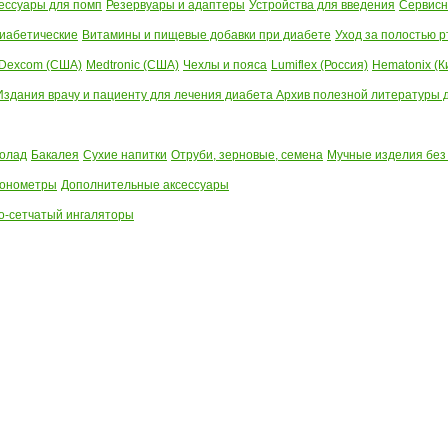
ессуары для помп
Резервуары и адаптеры
Устройства для введения
Сервисн
иабетические
Витамины и пищевые добавки при диабете
Уход за полостью р
Dexcom (США)
Medtronic (США)
Чехлы и пояса
Lumiflex (Россия)
Hematonix (К
Издания врачу и пациенту для лечения диабета
Архив полезной литературы до
олад
Бакалея
Сухие напитки
Отруби, зерновые, семена
Мучные изделия без
тонометры
Дополнительные аксессуары
о-сетчатый ингаляторы