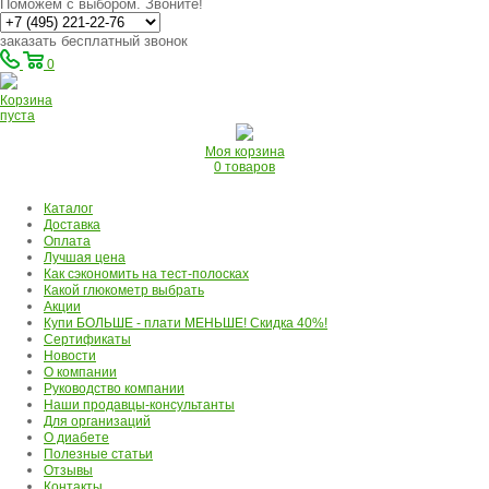
Поможем с выбором. Звоните!
заказать бесплатный звонок
0
Корзина
пуста
Моя корзина
0 товаров
Каталог
Доставка
Оплата
Лучшая цена
Как сэкономить на тест-полосках
Какой глюкометр выбрать
Акции
Купи БОЛЬШЕ - плати МЕНЬШЕ! Скидка 40%!
Сертификаты
Новости
О компании
Руководство компании
Наши продавцы-консультанты
Для организаций
О диабете
Полезные статьи
Отзывы
Контакты