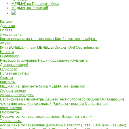
МЕДМАГ на Проспекте Мира
МЕДМАГ на Таганской
Каталог
Доставка
Оплата
Лучшая цена
Как сэкономить на тест-полосках
Какой глюкометр выбрать
Акции
Купи БОЛЬШЕ - плати МЕНЬШЕ! Скидка 40%!
Сертификаты
Новости
О компании
Руководство компании
Наши продавцы-консультанты
Для организаций
О диабете
Полезные статьи
Отзывы
Контакты
МЕДМАГ на Проспекте Мира
МЕДМАГ на Таганской
Лидеры продаж
Акции и распродажи
Сертификаты
Глюкометры дешево
Тест-полоски со скидкой
Охлаждающие
чехлы для инсулина со скидкой
Расходка к помпам
Средства при
гипогликемии
Глюкометры
Глюкометры
Контрольные растворы
Элементы питания
Тест-полоски
Accu-Chek (Roche)
Bionime (Бионайм)
Сателлит (Элта)
CareSens (КеаСенс)