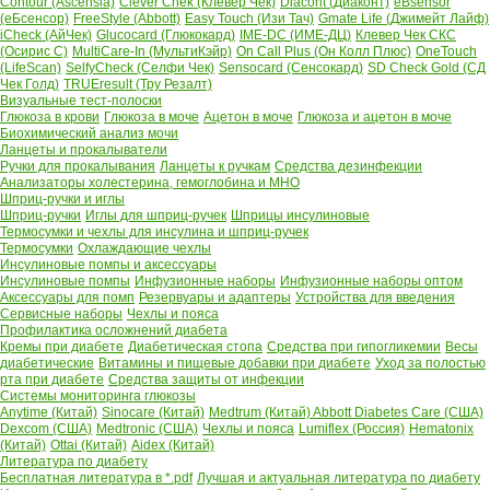
Contour (Ascensia)
Clever Chek (Клевер Чек)
Diacont (Диаконт)
eBsensor
(еБсенсор)
FreeStyle (Abbott)
Easy Touch (Изи Тач)
Gmate Life (Джимейт Лайф)
iCheck (АйЧек)
Glucocard (Глюкокард)
IME-DC (ИМЕ-ДЦ)
Клевер Чек СКС
(Осирис С)
MultiCare-In (МультиКэйр)
On Call Plus (Он Колл Плюс)
OneTouch
(LifeScan)
SelfyCheck (Селфи Чек)
Sensocard (Сенсокард)
SD Check Gold (СД
Чек Голд)
TRUEresult (Тру Резалт)
Визуальные тест-полоски
Глюкоза в крови
Глюкоза в моче
Ацетон в моче
Глюкоза и ацетон в моче
Биохимический анализ мочи
Ланцеты и прокалыватели
Ручки для прокалывания
Ланцеты к ручкам
Средства дезинфекции
Анализаторы холестерина, гемоглобина и МНО
Шприц-ручки и иглы
Шприц-ручки
Иглы для шприц-ручек
Шприцы инсулиновые
Термосумки и чехлы для инсулина и шприц-ручек
Термосумки
Охлаждающие чехлы
Инсулиновые помпы и аксессуары
Инсулиновые помпы
Инфузионные наборы
Инфузионные наборы оптом
Аксессуары для помп
Резервуары и адаптеры
Устройства для введения
Сервисные наборы
Чехлы и пояса
Профилактика осложнений диабета
Кремы при диабете
Диабетическая стопа
Средства при гипогликемии
Весы
диабетические
Витамины и пищевые добавки при диабете
Уход за полостью
рта при диабете
Средства защиты от инфекции
Системы мониторинга глюкозы
Anytime (Китай)
Sinocare (Китай)
Medtrum (Китай)
Abbott Diabetes Care (США)
Dexcom (США)
Medtronic (США)
Чехлы и пояса
Lumiflex (Россия)
Hematonix
(Китай)
Ottai (Китай)
Aidex (Китай)
Литература по диабету
Бесплатная литература в *.pdf
Лучшая и актуальная литература по диабету