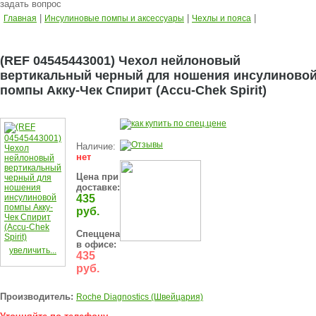
задать вопрос
|
|
|
Главная
Инсулиновые помпы и аксессуары
Чехлы и пояса
(REF 04545443001) Чехол нейлоновый
вертикальный черный для ношения инсулиново
помпы Акку-Чек Спирит (Accu-Chek Spirit)
Наличие:
нет
Цена при
доставке:
435
руб.
Спеццена
в офисе:
увеличить...
435
руб.
Производитель:
Roche Diagnostics (Швейцария)