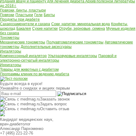
Издания врачу и пациенту для лечения диабета
Архив полезной литературы
до 2018 г.
Повязки, бинты, пластыри
Повязки
Пластыри
Гели
Бинты
Продукты при диабете
Сахарозаменители и сахара
Соки, напитки, минеральная вода
Конфеты,
шоколад
Бакалея
Сухие напитки
Отруби, зерновые, семена
Мучные изделия
без сахара
Тонометры
Механические тонометры
Полуавтоматические тонометры
Автоматические
тонометры
Дополнительные аксессуары
Ингаляторы
Компрессорный ингалятор
Ультразвуковые ингаляторы
Паровой и
электронно-сетчатый ингаляторы
Ирригаторы
Товары для животных с диабетом
Программы клиник по ведению диабета
Будьте всегда в курсе!
Узнавайте о скидках и акциях первым
Заказать звонок
Задать вопрос
Оставить отзыв
Кандидат медицинских наук,
врач-диабетолог
Александр Пархоменко
+7 (495) 221-22-76