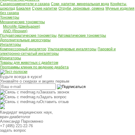
Сахарозаменители и сахара
Соки, напитки, минеральная вода
Конфеты,
шоколад
Бакалея
Сухие напитки
Отруби, зерновые, семена
Мучные изделия
без сахара
Тонометры
Механические тонометры
Microlife (Швейцария)
AND (Япония)
Полуавтоматические тонометры
Автоматические тонометры
Дополнительные аксессуары
Ингаляторы
Компрессорный ингалятор
Ультразвуковые ингаляторы
Паровой и
электронно-сетчатый ингаляторы
Ирригаторы
Товары для животных с диабетом
Программы клиник по ведению диабета
Будьте всегда в курсе!
Узнавайте о скидках и акциях первым
Заказать звонок
Задать вопрос
Оставить отзыв
Кандидат медицинских наук,
врач-диабетолог
Александр Пархоменко
+7 (495) 221-22-76
задать вопрос