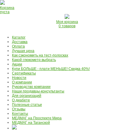
Корзина
пуста
Моя корзина
0 товаров
Каталог
Доставка
Оплата
Лучшая цена
Как сэкономить на тест-полосках
Какой глюкометр выбрать
Акции
Купи БОЛЬШЕ - плати МЕНЬШЕ! Скидка 40%!
Сертификаты
Новости
О компании
Руководство компании
Наши продавцы-консультанты
Для организаций
О диабете
Полезные статьи
Отзывы
Контакты
МЕДМАГ на Проспекте Мира
МЕДМАГ на Таганской