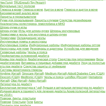
Чек Голд)
TRUEresult (Тру Резалт)
Визуальные тест-полоски
Глюкоза в крови
Глюкоза в моче
Ацетон в моче
Глюкоза и ацетон в моче
Биохимический анализ мочи
Ланцеты и прокалыватели
Ручки для прокалывания
Ланцеты к ручкам
Средства дезинфекции
Анализаторы холестерина, гемоглобина и МНО
Шприц-ручки и иглы
Шприц-ручки
Иглы для шприц-ручек
Шприцы инсулиновые
Термосумки и чехлы для инсулина и шприц-ручек
Термосумки
Охлаждающие чехлы
Инсулиновые помпы и аксессуары
Инсулиновые помпы
Инфузионные наборы
Инфузионные наборы оптом
Аксессуары для помп
Резервуары и адаптеры
Устройства для введения
Сервисные наборы
Чехлы и пояса
Профилактика осложнений диабета
Кремы при диабете
Диабетическая стопа
Средства при гипогликемии
Весы
диабетические
Витамины и пищевые добавки при диабете
Уход за полостью
рта при диабете
Средства защиты от инфекции
Системы мониторинга глюкозы
Anytime (Китай)
Sinocare (Китай)
Medtrum (Китай)
Abbott Diabetes Care (США)
Dexcom (США)
Medtronic (США)
Чехлы и пояса
Lumiflex (Россия)
Hematonix
(Китай)
Ottai (Китай)
Aidex (Китай)
Литература по диабету
Бесплатная литература в *.pdf
Лучшая и актуальная литература по диабету
Издания врачу и пациенту для лечения диабета
Архив полезной литературы
до 2018 г.
Повязки, бинты, пластыри
Повязки
Пластыри
Гели
Бинты
Продукты при диабете