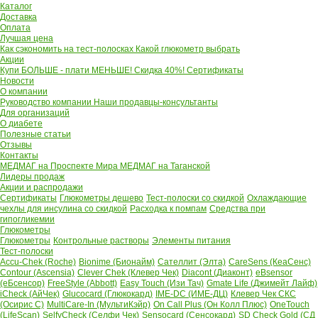
Каталог
Доставка
Оплата
Лучшая цена
Как сэкономить на тест-полосках
Какой глюкометр выбрать
Акции
Купи БОЛЬШЕ - плати МЕНЬШЕ! Скидка 40%!
Сертификаты
Новости
О компании
Руководство компании
Наши продавцы-консультанты
Для организаций
О диабете
Полезные статьи
Отзывы
Контакты
МЕДМАГ на Проспекте Мира
МЕДМАГ на Таганской
Лидеры продаж
Акции и распродажи
Сертификаты
Глюкометры дешево
Тест-полоски со скидкой
Охлаждающие
чехлы для инсулина со скидкой
Расходка к помпам
Средства при
гипогликемии
Глюкометры
Глюкометры
Контрольные растворы
Элементы питания
Тест-полоски
Accu-Chek (Roche)
Bionime (Бионайм)
Сателлит (Элта)
CareSens (КеаСенс)
Contour (Ascensia)
Clever Chek (Клевер Чек)
Diacont (Диаконт)
eBsensor
(еБсенсор)
FreeStyle (Abbott)
Easy Touch (Изи Тач)
Gmate Life (Джимейт Лайф)
iCheck (АйЧек)
Glucocard (Глюкокард)
IME-DC (ИМЕ-ДЦ)
Клевер Чек СКС
(Осирис С)
MultiCare-In (МультиКэйр)
On Call Plus (Он Колл Плюс)
OneTouch
(LifeScan)
SelfyCheck (Селфи Чек)
Sensocard (Сенсокард)
SD Check Gold (СД