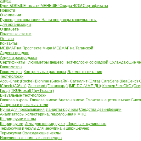
Акции
Купи БОЛЬШЕ - плати МЕНЬШЕ! Скидка 40%!
Сертификаты
Новости
О компании
Руководство компании
Наши продавцы-консультанты
Для организаций
О диабете
Полезные статьи
Отзывы
Контакты
МЕДМАГ на Проспекте Мира
МЕДМАГ на Таганской
Лидеры продаж
Акции и распродажи
Сертификаты
Глюкометры дешево
Тест-полоски со скидкой
Охлаждающие чех
Глюкометры
Глюкометры
Контрольные растворы
Элементы питания
Тест-полоски
Accu-Chek (Roche)
Bionime (Бионайм)
Сателлит (Элта)
CareSens (КеаСенс)
C
iCheck (АйЧек)
Glucocard (Глюкокард)
IME-DC (ИМЕ-ДЦ)
Клевер Чек СКС (Оси
Голд)
TRUEresult (Тру Резалт)
Визуальные тест-полоски
Глюкоза в крови
Глюкоза в моче
Ацетон в моче
Глюкоза и ацетон в моче
Биох
Ланцеты и прокалыватели
Ручки для прокалывания
Ланцеты к ручкам
Средства дезинфекции
Анализаторы холестерина, гемоглобина и МНО
Шприц-ручки и иглы
Шприц-ручки
Иглы для шприц-ручек
Шприцы инсулиновые
Термосумки и чехлы для инсулина и шприц-ручек
Термосумки
Охлаждающие чехлы
Инсулиновые помпы и аксессуары