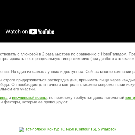
ействовать с глюкозой в 2 раза быстрее по сравнению с НовоРапидом. П
онтролировать постпрандиальную гипергликемию (при диабете это скачок
оления. Но один из самых лучших и доступных. Сейчас многие компании
бы строго придерживаться распорядка дня, принимать пищу через каждые
обеда. Он необходим для точного контроля гликемии современными иск
льном его участии.
и
, по прежнему требуется дополнительный
инга
инсулиновой помпы
контр
и факторы, которые ее провоцируют.