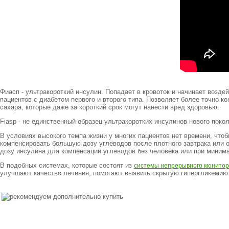
Фиасп - ультракороткий инсулин. Попадает в кровоток и начинает возд
пациентов с диабетом первого и второго типа. Позволяет более точно к
сахара, которые даже за короткий срок могут нанести вред здоровью.
Fiasp - не единственный образец ультракоротких инсулинов нового пок
В условиях высокого темпа жизни у многих пациентов нет времени, что
компенсировать большую дозу углеводов после плотного завтрака или 
дозу инсулина для компенсации углеводов без человека или при минима
В подобных системах, которые состоят из
системы непрерывного монитор
улучшают качество лечения, помогают выявить скрытую гипергликемию 