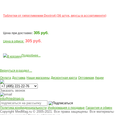
Таблетки от гипогликемии Dextro4 (36 штук, вкусы в ассортименте)
305 руб.
Цена при доставке:
305 руб.
Цена в офисе:
Подробнее...
В корзину
Вернуться в раздел ...
Оплата
Доставка
Наши магазины
Дисконтная карта
Оптовикам
Акции
Многоканальный
Заказать звонок
info@medmag.ru
Политика конфиденциальности
Информация о продавце
Гарантия и обмен
Copyright MedMag.ru © 2005-2021. Все права защищены. Все материалы