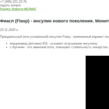
+7 (495) 221-22-76
задать вопрос
Раздел: Новости МЕДМАГ
Фиасп (Fiasp) - инсулин нового поколения. Мони
23.11.2020 г.
Прандиальный (или ускоренный) инсулин Fiasp - измененный вариант по
ниацинамид (витамин B3) - ускоряет всасывание инсулина;
L-Аргинин - это аминокислота, повышает стабильность лекарства.