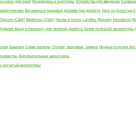
ессуары для помп
Резервуары и адаптеры
Устройства для введения
Сервисн
иабетические
Витамины и пищевые добавки при диабете
Уход за полостью р
Dexcom (США)
Medtronic (США)
Чехлы и пояса
Lumiflex (Россия)
Hematonix (К
Издания врачу и пациенту для лечения диабета
Архив полезной литературы до
олад
Бакалея
Сухие напитки
Отруби, зерновые, семена
Мучные изделия без
тонометры
Дополнительные аксессуары
о-сетчатый ингаляторы