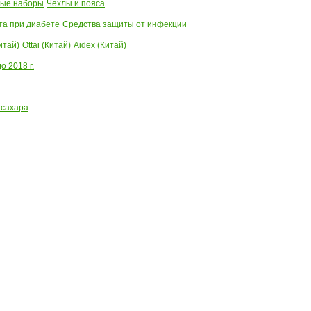
ые наборы
Чехлы и пояса
та при диабете
Средства защиты от инфекции
итай)
Ottai (Китай)
Aidex (Китай)
 2018 г.
 сахара