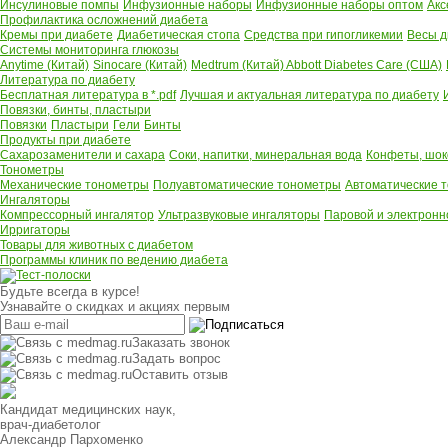
Инсулиновые помпы
Инфузионные наборы
Инфузионные наборы оптом
Акс
Профилактика осложнений диабета
Кремы при диабете
Диабетическая стопа
Средства при гипогликемии
Весы д
Системы мониторинга глюкозы
Anytime (Китай)
Sinocare (Китай)
Medtrum (Китай)
Abbott Diabetes Care (США)
Литература по диабету
Бесплатная литература в *.pdf
Лучшая и актуальная литература по диабету
Повязки, бинты, пластыри
Повязки
Пластыри
Гели
Бинты
Продукты при диабете
Сахарозаменители и сахара
Соки, напитки, минеральная вода
Конфеты, шок
Тонометры
Механические тонометры
Полуавтоматические тонометры
Автоматические 
Ингаляторы
Компрессорный ингалятор
Ультразвуковые ингаляторы
Паровой и электронн
Ирригаторы
Товары для животных с диабетом
Программы клиник по ведению диабета
Будьте всегда в курсе!
Узнавайте о скидках и акциях первым
Заказать звонок
Задать вопрос
Оставить отзыв
Кандидат медицинских наук,
врач-диабетолог
Александр Пархоменко