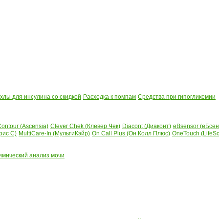
лы для инсулина со скидкой
Расходка к помпам
Средства при гипогликемии
ontour (Ascensia)
Clever Chek (Клевер Чек)
Diacont (Диаконт)
eBsensor (еБсен
рис С)
MultiCare-In (МультиКэйр)
On Call Plus (Он Колл Плюс)
OneTouch (LifeS
имический анализ мочи