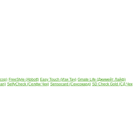
сор)
FreeStyle (Abbott)
Easy Touch (Изи Тач)
Gmate Life (Джимейт Лайф)
can)
SelfyCheck (Селфи Чек)
Sensocard (Сенсокард)
SD Check Gold (СД Чек