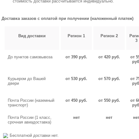
стоимость доставки рассчитывается индивидуально.
Доставка заказов с оплатой при получении (наложенный платеж)
Вид доставки
Регион 1
Регион 2
Реги
3
До пунктов самовывоза
от 390 руб.
от 420 руб.
от 5
руб
Курьером до Вашей
от 530 руб.
от 570 руб.
от 7
двери
руб
Почта России (наземный
от 450 руб.
от 550 руб.
от 6
транспорт)
руб
Почта России (1 класс,
нет
нет
не
срочная авиадоставка)
Бесплатной доставки нет.