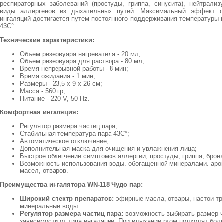
респираторных заболеваний (простуды, гриппа, синусита), нейтрализ
виды аллергенов из дыхательных путей. Максимальный эффект о
ингаляций достигается путем постоянного поддерживания температуры 
43С°.
Технические характеристики:
Объем резервуара нагревателя - 20 мл;
Объем резервуара для раствора - 80 мл;
Время непрерывной работы - 8 мин;
Время ожидания - 1 мин;
Размеры - 23,5 x 9 x 26 см;
Масса - 560 гр;
Питание - 220 V, 50 Hz.
Комфортная ингаляция:
Регулятор размера частиц пара;
Стабильная температура пара 43С°;
Автоматическое отключение;
Дополнительная маска для очищения и увлажнения лица;
Быстрое облегчение симптомов аллергии, простуды, гриппа, бронх
Возможность использования воды, обогащенной минералами, аро
масел, отваров.
Преимущества ингалятора WN-118 Чудо пар:
Широкий спектр препаратов:
эфирные масла, отвары, настои тр
минеральные воды.
Регулятор размера частиц пара:
возможность выбирать размер ч
зависимости от типа ингаляции. При вдыхании ртом подходят бол