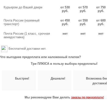
Курьером до Вашей двери
от 530
от 570
от 750
руб.
руб.
руб.
Почта России (наземный
от 450
от 550
от 600
транспорт)
руб.
руб.
руб.
Почта России (1 класс, срочная
нет
нет
нет
авиадоставка)
Бесплатной доставки нет.
Что выгоднее предоплата или наложенный платеж?
Три ПЛЮСА в пользу выбора предоплаты!
Быстрее!
Дешевле!
Возможна бе
доставка
Мы рекомендуем Вам делать
заказы по предоплате!