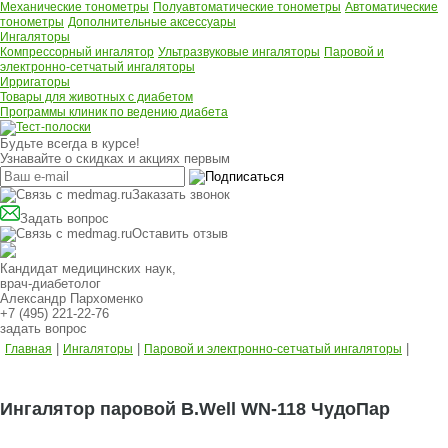
Механические тонометры
Полуавтоматические тонометры
Автоматические
тонометры
Дополнительные аксессуары
Ингаляторы
Компрессорный ингалятор
Ультразвуковые ингаляторы
Паровой и
электронно-сетчатый ингаляторы
Ирригаторы
Товары для животных с диабетом
Программы клиник по ведению диабета
Будьте всегда в курсе!
Узнавайте о скидках и акциях первым
Заказать звонок
Задать вопрос
Оставить отзыв
Кандидат медицинских наук,
врач-диабетолог
Александр Пархоменко
+7 (495) 221-22-76
задать вопрос
|
|
|
Главная
Ингаляторы
Паровой и электронно-сетчатый ингаляторы
Ингалятор паровой B.Well WN-118 ЧудоПар