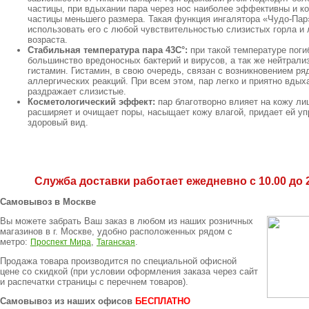
частицы, при вдыхании пара через нос наиболее эффективны и 
частицы меньшего размера. Такая функция ингалятора «Чудо-Пар
использовать его с любой чувствительностью слизистых горла и
возраста.
Стабильная температура пара 43С°:
при такой температуре поги
большинство вредоносных бактерий и вирусов, а так же нейтрали
гистамин. Гистамин, в свою очередь, связан с возникновением ря
аллергических реакций. При всем этом, пар легко и приятно вдых
раздражает слизистые.
Косметологический эффект:
пар благотворно влияет на кожу ли
расширяет и очищает поры, насыщает кожу влагой, придает ей уп
здоровый вид.
Служба доставки работает ежедневно с 10.00 до 2
Самовывоз в Москве
Вы можете забрать Ваш заказ в любом из наших розничных
магазинов в г. Москве, удобно расположенных рядом с
метро:
,
.
Проспект Мира
Таганская
Продажа товара производится по специальной офисной
цене
со скидкой
(при условии оформления заказа через сайт
и распечатки страницы с перечнем товаров).
Самовывоз из наших офисов
БЕСПЛАТНО