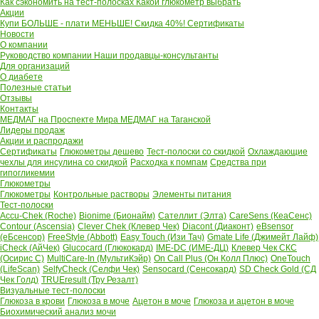
Как сэкономить на тест-полосках
Какой глюкометр выбрать
Акции
Купи БОЛЬШЕ - плати МЕНЬШЕ! Скидка 40%!
Сертификаты
Новости
О компании
Руководство компании
Наши продавцы-консультанты
Для организаций
О диабете
Полезные статьи
Отзывы
Контакты
МЕДМАГ на Проспекте Мира
МЕДМАГ на Таганской
Лидеры продаж
Акции и распродажи
Сертификаты
Глюкометры дешево
Тест-полоски со скидкой
Охлаждающие
чехлы для инсулина со скидкой
Расходка к помпам
Средства при
гипогликемии
Глюкометры
Глюкометры
Контрольные растворы
Элементы питания
Тест-полоски
Accu-Chek (Roche)
Bionime (Бионайм)
Сателлит (Элта)
CareSens (КеаСенс)
Contour (Ascensia)
Clever Chek (Клевер Чек)
Diacont (Диаконт)
eBsensor
(еБсенсор)
FreeStyle (Abbott)
Easy Touch (Изи Тач)
Gmate Life (Джимейт Лайф)
iCheck (АйЧек)
Glucocard (Глюкокард)
IME-DC (ИМЕ-ДЦ)
Клевер Чек СКС
(Осирис С)
MultiCare-In (МультиКэйр)
On Call Plus (Он Колл Плюс)
OneTouch
(LifeScan)
SelfyCheck (Селфи Чек)
Sensocard (Сенсокард)
SD Check Gold (СД
Чек Голд)
TRUEresult (Тру Резалт)
Визуальные тест-полоски
Глюкоза в крови
Глюкоза в моче
Ацетон в моче
Глюкоза и ацетон в моче
Биохимический анализ мочи