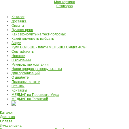
Моя корзина
0 товаров
Каталог
Доставка
Оплата
Лучшая цена
Как сэкономить на тест-полосках
Какой глюкометр выбрать
Акции
Купи БОЛЬШЕ - плати МЕНЬШЕ! Скидка 40%!
Сертификаты
Новости
О компании
Руководство компании
Наши продавцы-консультанты
Для организаций
О диабете
Полезные статьи
Отзывы
Контакты
МЕДМАГ на Проспекте Мира
МЕДМАГ на Таганской
Каталог
Доставка
Оплата
Лучшая цена