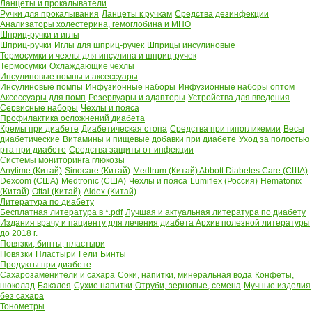
Ланцеты и прокалыватели
Ручки для прокалывания
Ланцеты к ручкам
Средства дезинфекции
Анализаторы холестерина, гемоглобина и МНО
Шприц-ручки и иглы
Шприц-ручки
Иглы для шприц-ручек
Шприцы инсулиновые
Термосумки и чехлы для инсулина и шприц-ручек
Термосумки
Охлаждающие чехлы
Инсулиновые помпы и аксессуары
Инсулиновые помпы
Инфузионные наборы
Инфузионные наборы оптом
Аксессуары для помп
Резервуары и адаптеры
Устройства для введения
Сервисные наборы
Чехлы и пояса
Профилактика осложнений диабета
Кремы при диабете
Диабетическая стопа
Средства при гипогликемии
Весы
диабетические
Витамины и пищевые добавки при диабете
Уход за полостью
рта при диабете
Средства защиты от инфекции
Системы мониторинга глюкозы
Anytime (Китай)
Sinocare (Китай)
Medtrum (Китай)
Abbott Diabetes Care (США)
Dexcom (США)
Medtronic (США)
Чехлы и пояса
Lumiflex (Россия)
Hematonix
(Китай)
Ottai (Китай)
Aidex (Китай)
Литература по диабету
Бесплатная литература в *.pdf
Лучшая и актуальная литература по диабету
Издания врачу и пациенту для лечения диабета
Архив полезной литературы
до 2018 г.
Повязки, бинты, пластыри
Повязки
Пластыри
Гели
Бинты
Продукты при диабете
Сахарозаменители и сахара
Соки, напитки, минеральная вода
Конфеты,
шоколад
Бакалея
Сухие напитки
Отруби, зерновые, семена
Мучные изделия
без сахара
Тонометры