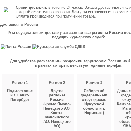
Сроки доставки:
в течение 24 часов. Заказы доставляются кур
который обязательно позвонит Вам для согласования времени 
Оплата производится при получении товара.
Доставка по России
Мы осуществляем доставку заказов во все регионы России по
ведущих курьерских служб:
Для удобства расчетов мы разделили территорию России на 4 
в рамках которых действуют единые тарифы.
Регион 1
Регион 2
Регион 3
Ре
Подмосковье
Другие
Сибирский
Дальне
и г. Санкт-
регионы
федеральный
феде
Петербург
России
округ (кроме
окру
(кроме Ямало-
Иркутской
Камчат
Ненецкого АО,
области и г.
Мага
Ханты-
Норильск)
об
Мансийского
Ирк
АО, Ненецкого
облас
АО)
ЯНА