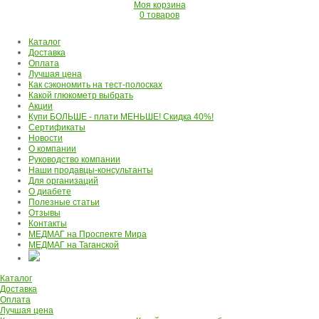
Моя корзина
0 товаров
Каталог
Доставка
Оплата
Лучшая цена
Как сэкономить на тест-полосках
Какой глюкометр выбрать
Акции
Купи БОЛЬШЕ - плати МЕНЬШЕ! Скидка 40%!
Сертификаты
Новости
О компании
Руководство компании
Наши продавцы-консультанты
Для организаций
О диабете
Полезные статьи
Отзывы
Контакты
МЕДМАГ на Проспекте Мира
МЕДМАГ на Таганской
Каталог
Доставка
Оплата
Лучшая цена