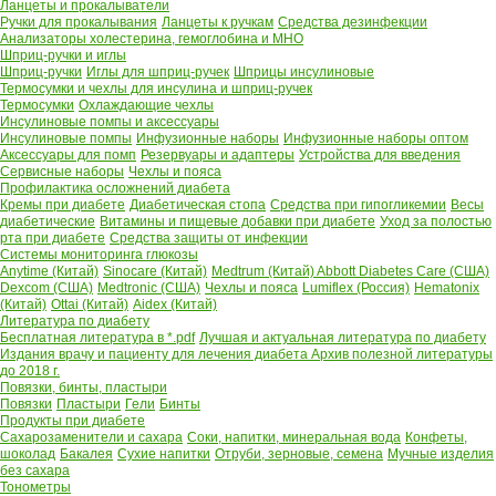
Ланцеты и прокалыватели
Ручки для прокалывания
Ланцеты к ручкам
Средства дезинфекции
Анализаторы холестерина, гемоглобина и МНО
Шприц-ручки и иглы
Шприц-ручки
Иглы для шприц-ручек
Шприцы инсулиновые
Термосумки и чехлы для инсулина и шприц-ручек
Термосумки
Охлаждающие чехлы
Инсулиновые помпы и аксессуары
Инсулиновые помпы
Инфузионные наборы
Инфузионные наборы оптом
Аксессуары для помп
Резервуары и адаптеры
Устройства для введения
Сервисные наборы
Чехлы и пояса
Профилактика осложнений диабета
Кремы при диабете
Диабетическая стопа
Средства при гипогликемии
Весы
диабетические
Витамины и пищевые добавки при диабете
Уход за полостью
рта при диабете
Средства защиты от инфекции
Системы мониторинга глюкозы
Anytime (Китай)
Sinocare (Китай)
Medtrum (Китай)
Abbott Diabetes Care (США)
Dexcom (США)
Medtronic (США)
Чехлы и пояса
Lumiflex (Россия)
Hematonix
(Китай)
Ottai (Китай)
Aidex (Китай)
Литература по диабету
Бесплатная литература в *.pdf
Лучшая и актуальная литература по диабету
Издания врачу и пациенту для лечения диабета
Архив полезной литературы
до 2018 г.
Повязки, бинты, пластыри
Повязки
Пластыри
Гели
Бинты
Продукты при диабете
Сахарозаменители и сахара
Соки, напитки, минеральная вода
Конфеты,
шоколад
Бакалея
Сухие напитки
Отруби, зерновые, семена
Мучные изделия
без сахара
Тонометры