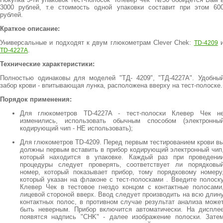
3000 рублей, т.е стоимость одной упаковки составит при этом 60
рублей.
Краткое описание:
Универсальные и подходят к двум глюкометрам Clever Chek:
TD-4209
.
TD-4227A
Технические характеристики:
Полностью одинаковы для моделей "TД- 4209", "TД-4227A". Удобны
забор крови - впитывающая лунка, расположена вверху на тест-полоске.
Порядок применения:
Для глюкометров TD-4227A - тест-полоски Клевер Чек н
изменились, использовать обычным способом (электронны
кодирующий чип - НЕ использовать);
Для глюкометров TD-4209. Перед первым тестированием крови в
должны первым вставить в прибор кодирующий электронный чип
который находится в упаковке. Каждый раз при проведени
процедуры следует проверять, соответствует ли порядковы
номер, который показывает прибор, тому порядковому номеру
который указан на флаконе с тест-полосками . Введите полоск
Клевер Чек в тестовое гнездо концом с контактные полосами
лицевой стороной вверх. Ввод следует производить на всю длин
контактных полос, в противном случае результат анализа може
быть неверным. Прибор включится автоматически. На диспле
появятся надпись "CHK" - далее изображение полоски. Зате