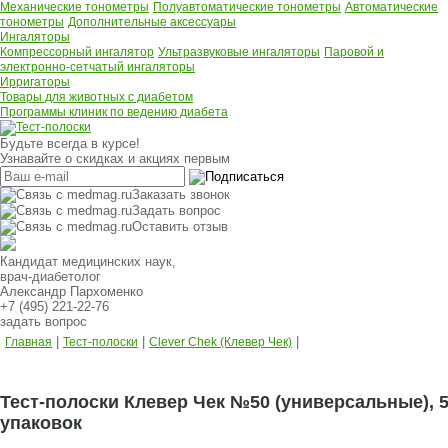
Механические тонометры
Полуавтоматические тонометры
Автоматические
тонометры
Дополнительные аксессуары
Ингаляторы
Компрессорный ингалятор
Ультразвуковые ингаляторы
Паровой и
электронно-сетчатый ингаляторы
Ирригаторы
Товары для животных с диабетом
Программы клиник по ведению диабета
Будьте всегда в курсе!
Узнавайте о скидках и акциях первым
Заказать звонок
Задать вопрос
Оставить отзыв
Кандидат медицинских наук,
врач-диабетолог
Александр Пархоменко
+7 (495) 221-22-76
задать вопрос
|
|
|
Главная
Тест-полоски
Clever Chek (Клевер Чек)
Тест-полоски Клевер Чек №50 (универсальные), 
упаковок