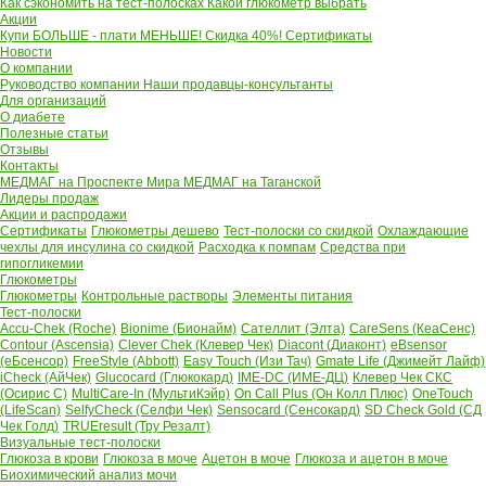
Как сэкономить на тест-полосках
Какой глюкометр выбрать
Акции
Купи БОЛЬШЕ - плати МЕНЬШЕ! Скидка 40%!
Сертификаты
Новости
О компании
Руководство компании
Наши продавцы-консультанты
Для организаций
О диабете
Полезные статьи
Отзывы
Контакты
МЕДМАГ на Проспекте Мира
МЕДМАГ на Таганской
Лидеры продаж
Акции и распродажи
Сертификаты
Глюкометры дешево
Тест-полоски со скидкой
Охлаждающие
чехлы для инсулина со скидкой
Расходка к помпам
Средства при
гипогликемии
Глюкометры
Глюкометры
Контрольные растворы
Элементы питания
Тест-полоски
Accu-Chek (Roche)
Bionime (Бионайм)
Сателлит (Элта)
CareSens (КеаСенс)
Contour (Ascensia)
Clever Chek (Клевер Чек)
Diacont (Диаконт)
eBsensor
(еБсенсор)
FreeStyle (Abbott)
Easy Touch (Изи Тач)
Gmate Life (Джимейт Лайф)
iCheck (АйЧек)
Glucocard (Глюкокард)
IME-DC (ИМЕ-ДЦ)
Клевер Чек СКС
(Осирис С)
MultiCare-In (МультиКэйр)
On Call Plus (Он Колл Плюс)
OneTouch
(LifeScan)
SelfyCheck (Селфи Чек)
Sensocard (Сенсокард)
SD Check Gold (СД
Чек Голд)
TRUEresult (Тру Резалт)
Визуальные тест-полоски
Глюкоза в крови
Глюкоза в моче
Ацетон в моче
Глюкоза и ацетон в моче
Биохимический анализ мочи