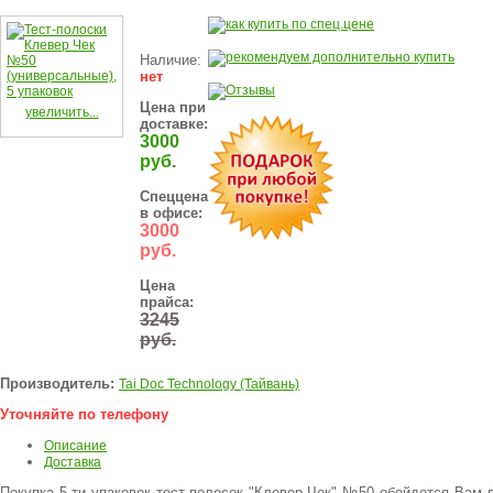
Наличие:
нет
Цена при
увеличить...
доставке:
3000
руб.
Спеццена
в офисе:
3000
руб.
Цена
прайса:
3245
руб.
Производитель:
Tai Doc Technology (Тайвань)
Уточняйте по телефону
Описание
Доставка
Покупка 5-ти упаковок тест-полосок "Клевер Чек" №50 обойдется Вам 