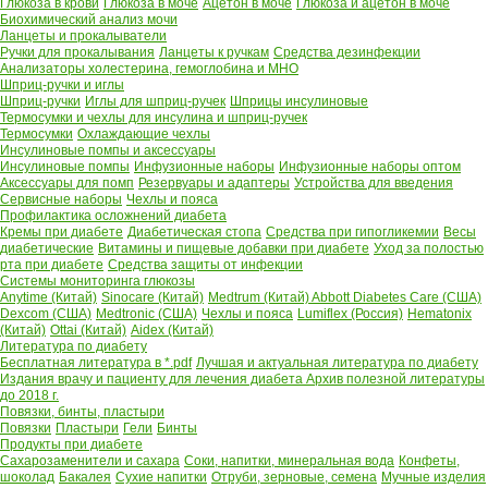
Глюкоза в крови
Глюкоза в моче
Ацетон в моче
Глюкоза и ацетон в моче
Биохимический анализ мочи
Ланцеты и прокалыватели
Ручки для прокалывания
Ланцеты к ручкам
Средства дезинфекции
Анализаторы холестерина, гемоглобина и МНО
Шприц-ручки и иглы
Шприц-ручки
Иглы для шприц-ручек
Шприцы инсулиновые
Термосумки и чехлы для инсулина и шприц-ручек
Термосумки
Охлаждающие чехлы
Инсулиновые помпы и аксессуары
Инсулиновые помпы
Инфузионные наборы
Инфузионные наборы оптом
Аксессуары для помп
Резервуары и адаптеры
Устройства для введения
Сервисные наборы
Чехлы и пояса
Профилактика осложнений диабета
Кремы при диабете
Диабетическая стопа
Средства при гипогликемии
Весы
диабетические
Витамины и пищевые добавки при диабете
Уход за полостью
рта при диабете
Средства защиты от инфекции
Системы мониторинга глюкозы
Anytime (Китай)
Sinocare (Китай)
Medtrum (Китай)
Abbott Diabetes Care (США)
Dexcom (США)
Medtronic (США)
Чехлы и пояса
Lumiflex (Россия)
Hematonix
(Китай)
Ottai (Китай)
Aidex (Китай)
Литература по диабету
Бесплатная литература в *.pdf
Лучшая и актуальная литература по диабету
Издания врачу и пациенту для лечения диабета
Архив полезной литературы
до 2018 г.
Повязки, бинты, пластыри
Повязки
Пластыри
Гели
Бинты
Продукты при диабете
Сахарозаменители и сахара
Соки, напитки, минеральная вода
Конфеты,
шоколад
Бакалея
Сухие напитки
Отруби, зерновые, семена
Мучные изделия