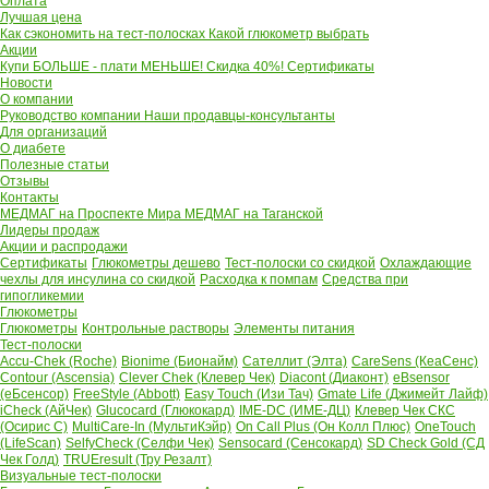
Оплата
Лучшая цена
Как сэкономить на тест-полосках
Какой глюкометр выбрать
Акции
Купи БОЛЬШЕ - плати МЕНЬШЕ! Скидка 40%!
Сертификаты
Новости
О компании
Руководство компании
Наши продавцы-консультанты
Для организаций
О диабете
Полезные статьи
Отзывы
Контакты
МЕДМАГ на Проспекте Мира
МЕДМАГ на Таганской
Лидеры продаж
Акции и распродажи
Сертификаты
Глюкометры дешево
Тест-полоски со скидкой
Охлаждающие
чехлы для инсулина со скидкой
Расходка к помпам
Средства при
гипогликемии
Глюкометры
Глюкометры
Контрольные растворы
Элементы питания
Тест-полоски
Accu-Chek (Roche)
Bionime (Бионайм)
Сателлит (Элта)
CareSens (КеаСенс)
Contour (Ascensia)
Clever Chek (Клевер Чек)
Diacont (Диаконт)
eBsensor
(еБсенсор)
FreeStyle (Abbott)
Easy Touch (Изи Тач)
Gmate Life (Джимейт Лайф)
iCheck (АйЧек)
Glucocard (Глюкокард)
IME-DC (ИМЕ-ДЦ)
Клевер Чек СКС
(Осирис С)
MultiCare-In (МультиКэйр)
On Call Plus (Он Колл Плюс)
OneTouch
(LifeScan)
SelfyCheck (Селфи Чек)
Sensocard (Сенсокард)
SD Check Gold (СД
Чек Голд)
TRUEresult (Тру Резалт)
Визуальные тест-полоски