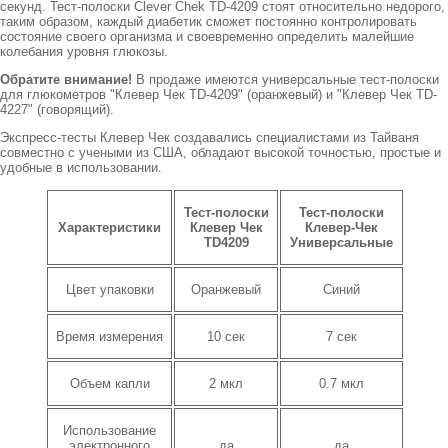
секунд. Тест-полоски Clever Chek TD-4209 стоят относительно недорого,
таким образом, каждый диабетик сможет постоянно контролировать
состояние своего организма и своевременно определить малейшие
колебания уровня глюкозы.
Обратите внимание!
В продаже имеются универсальные тест-полоски
для глюкометров "Клевер Чек TD-4209" (оранжевый) и "Клевер Чек TD-
4227" (говорящий).
Экспресс-тесты Клевер Чек создавались специалистами из Тайваня
совместно с учеными из США, обладают высокой точностью, простые и
удобные в использовании.
Тест-полоски
Тест-полоски
Характеристики
Клевер Чек
Клевер-Чек
TD4209
Универсальные
Цвет упаковки
Оранжевый
Синий
Время измерения
10 сек
7 сек
Объем капли
2 мкл
0.7 мкл
Использование
электронного
да
да