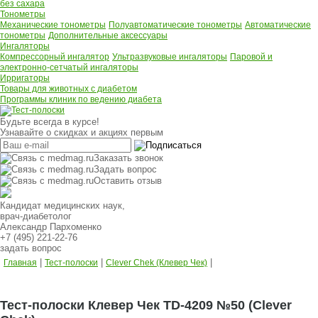
без сахара
Тонометры
Механические тонометры
Полуавтоматические тонометры
Автоматические
тонометры
Дополнительные аксессуары
Ингаляторы
Компрессорный ингалятор
Ультразвуковые ингаляторы
Паровой и
электронно-сетчатый ингаляторы
Ирригаторы
Товары для животных с диабетом
Программы клиник по ведению диабета
Будьте всегда в курсе!
Узнавайте о скидках и акциях первым
Заказать звонок
Задать вопрос
Оставить отзыв
Кандидат медицинских наук,
врач-диабетолог
Александр Пархоменко
+7 (495) 221-22-76
задать вопрос
|
|
|
Главная
Тест-полоски
Clever Chek (Клевер Чек)
Тест-полоски Клевер Чек ТD-4209 №50 (Clever