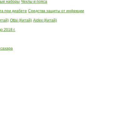
ые наборы
Чехлы и пояса
та при диабете
Средства защиты от инфекции
итай)
Ottai (Китай)
Aidex (Китай)
 2018 г.
 сахара