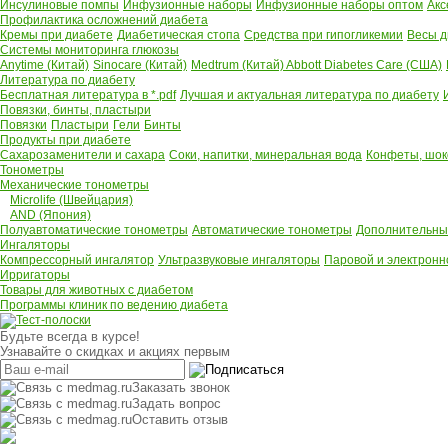
Инсулиновые помпы
Инфузионные наборы
Инфузионные наборы оптом
Акс
Профилактика осложнений диабета
Кремы при диабете
Диабетическая стопа
Средства при гипогликемии
Весы д
Системы мониторинга глюкозы
Anytime (Китай)
Sinocare (Китай)
Medtrum (Китай)
Abbott Diabetes Care (США)
Литература по диабету
Бесплатная литература в *.pdf
Лучшая и актуальная литература по диабету
Повязки, бинты, пластыри
Повязки
Пластыри
Гели
Бинты
Продукты при диабете
Сахарозаменители и сахара
Соки, напитки, минеральная вода
Конфеты, шок
Тонометры
Механические тонометры
Microlife (Швейцария)
AND (Япония)
Полуавтоматические тонометры
Автоматические тонометры
Дополнительны
Ингаляторы
Компрессорный ингалятор
Ультразвуковые ингаляторы
Паровой и электронн
Ирригаторы
Товары для животных с диабетом
Программы клиник по ведению диабета
Будьте всегда в курсе!
Узнавайте о скидках и акциях первым
Заказать звонок
Задать вопрос
Оставить отзыв