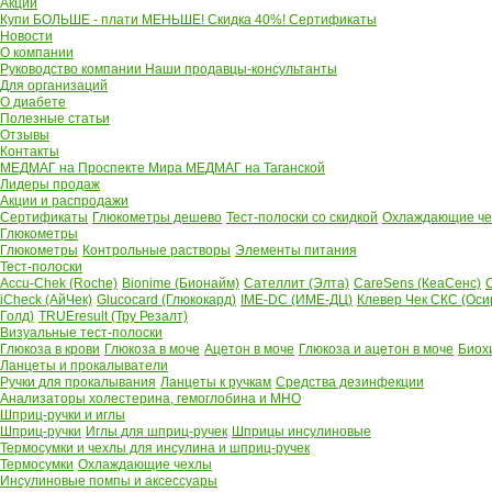
Акции
Купи БОЛЬШЕ - плати МЕНЬШЕ! Скидка 40%!
Сертификаты
Новости
О компании
Руководство компании
Наши продавцы-консультанты
Для организаций
О диабете
Полезные статьи
Отзывы
Контакты
МЕДМАГ на Проспекте Мира
МЕДМАГ на Таганской
Лидеры продаж
Акции и распродажи
Сертификаты
Глюкометры дешево
Тест-полоски со скидкой
Охлаждающие чех
Глюкометры
Глюкометры
Контрольные растворы
Элементы питания
Тест-полоски
Accu-Chek (Roche)
Bionime (Бионайм)
Сателлит (Элта)
CareSens (КеаСенс)
C
iCheck (АйЧек)
Glucocard (Глюкокард)
IME-DC (ИМЕ-ДЦ)
Клевер Чек СКС (Оси
Голд)
TRUEresult (Тру Резалт)
Визуальные тест-полоски
Глюкоза в крови
Глюкоза в моче
Ацетон в моче
Глюкоза и ацетон в моче
Биох
Ланцеты и прокалыватели
Ручки для прокалывания
Ланцеты к ручкам
Средства дезинфекции
Анализаторы холестерина, гемоглобина и МНО
Шприц-ручки и иглы
Шприц-ручки
Иглы для шприц-ручек
Шприцы инсулиновые
Термосумки и чехлы для инсулина и шприц-ручек
Термосумки
Охлаждающие чехлы
Инсулиновые помпы и аксессуары