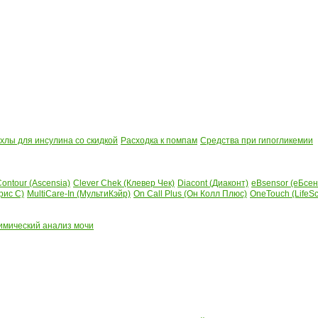
лы для инсулина со скидкой
Расходка к помпам
Средства при гипогликемии
ontour (Ascensia)
Clever Chek (Клевер Чек)
Diacont (Диаконт)
eBsensor (еБсен
рис С)
MultiCare-In (МультиКэйр)
On Call Plus (Он Колл Плюс)
OneTouch (LifeS
имический анализ мочи