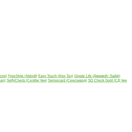
сор)
FreeStyle (Abbott)
Easy Touch (Изи Тач)
Gmate Life (Джимейт Лайф)
can)
SelfyCheck (Селфи Чек)
Sensocard (Сенсокард)
SD Check Gold (СД Чек