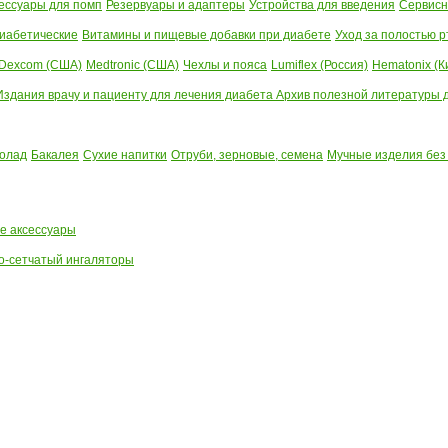
ессуары для помп
Резервуары и адаптеры
Устройства для введения
Сервисн
иабетические
Витамины и пищевые добавки при диабете
Уход за полостью р
Dexcom (США)
Medtronic (США)
Чехлы и пояса
Lumiflex (Россия)
Hematonix (К
Издания врачу и пациенту для лечения диабета
Архив полезной литературы до
олад
Бакалея
Сухие напитки
Отруби, зерновые, семена
Мучные изделия без
е аксессуары
о-сетчатый ингаляторы