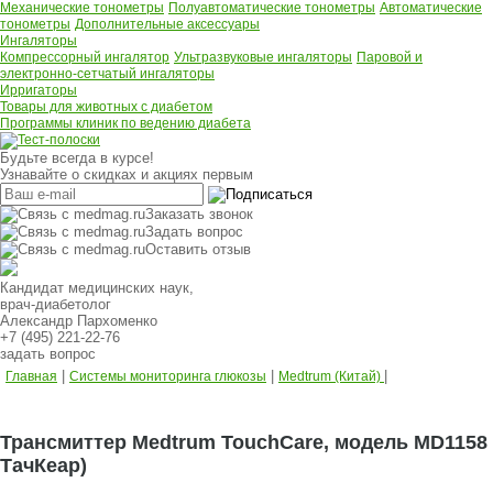
Механические тонометры
Полуавтоматические тонометры
Автоматические
тонометры
Дополнительные аксессуары
Ингаляторы
Компрессорный ингалятор
Ультразвуковые ингаляторы
Паровой и
электронно-сетчатый ингаляторы
Ирригаторы
Товары для животных с диабетом
Программы клиник по ведению диабета
Будьте всегда в курсе!
Узнавайте о скидках и акциях первым
Заказать звонок
Задать вопрос
Оставить отзыв
Кандидат медицинских наук,
врач-диабетолог
Александр Пархоменко
+7 (495) 221-22-76
задать вопрос
|
|
|
Главная
Системы мониторинга глюкозы
Medtrum (Китай)
Трансмиттер Medtrum TouchCare, модель MD1158
ТачКеар)