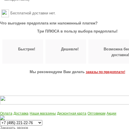
Бесплатной доставки нет.
Что выгоднее предоплата или наложенный платеж?
Три ПЛЮСА в пользу выбора предоплаты!
Быстрее!
Дешевле!
Возможна бе
доставка
Мы рекомендуем Вам делать
заказы по предоплате!
Оплата
Доставка
Наши магазины
Дисконтная карта
Оптовикам
Акции
Многоканальный
Заказать звонок