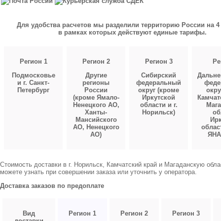
Для удобства расчетов мы разделили территорию России на 4 
в рамках которых действуют единые тарифы.
Регион 1
Регион 2
Регион 3
Ре
Подмосковье
Другие
Сибирский
Дальне
и г. Санкт-
регионы
федеральный
феде
Петербург
России
округ (кроме
окру
(кроме Ямало-
Иркутской
Камчат
Ненецкого АО,
области и г.
Мага
Ханты-
Норильск)
об
Мансийского
Ирк
АО, Ненецкого
облас
АО)
ЯНА
Стоимость доставки в г. Норильск, Камчатский край и Магаданскую обл
можете узнать при совершении заказа или уточнить у оператора.
Доставка заказов по предоплате
Вид
Регион 1
Регион 2
Регион 3
доставки