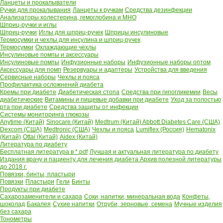
Ланцеты и прокалыватели
Ручки для прокалывания
Ланцеты к ручкам
Средства дезинфекции
Анализаторы холестерина, гемоглобина и МНО
Шприц-ручки и иглы
Шприц-ручки
Иглы для шприц-ручек
Шприцы инсулиновые
Термосумки и чехлы для инсулина и шприц-ручек
Термосумки
Охлаждающие чехлы
Инсулиновые помпы и аксессуары
Инсулиновые помпы
Инфузионные наборы
Инфузионные наборы оптом
Аксессуары для помп
Резервуары и адаптеры
Устройства для введения
Сервисные наборы
Чехлы и пояса
Профилактика осложнений диабета
Кремы при диабете
Диабетическая стопа
Средства при гипогликемии
Весы
диабетические
Витамины и пищевые добавки при диабете
Уход за полостью
рта при диабете
Средства защиты от инфекции
Системы мониторинга глюкозы
Anytime (Китай)
Sinocare (Китай)
Medtrum (Китай)
Abbott Diabetes Care (США)
Dexcom (США)
Medtronic (США)
Чехлы и пояса
Lumiflex (Россия)
Hematonix
(Китай)
Ottai (Китай)
Aidex (Китай)
Литература по диабету
Бесплатная литература в *.pdf
Лучшая и актуальная литература по диабету
Издания врачу и пациенту для лечения диабета
Архив полезной литературы
до 2018 г.
Повязки, бинты, пластыри
Повязки
Пластыри
Гели
Бинты
Продукты при диабете
Сахарозаменители и сахара
Соки, напитки, минеральная вода
Конфеты,
шоколад
Бакалея
Сухие напитки
Отруби, зерновые, семена
Мучные изделия
без сахара
Тонометры