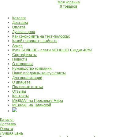
Моя корзина
0 товаров
Каталог
Доставка
Оплата
Лучшая цена
Как сэкономить на тест-полосках
Какой глюкометр выбрать
Акции
Купи БОЛЬШЕ - плати МЕНЬШЕ! Скидка 40%!
Сертификаты
Новости
О компании
Руководство компании
Наши продавцы-консультанты
Для организаций
О диабете
Полезные статьи
Отзывы
Контакты
МЕДМАГ на Проспекте Мира
МЕДМАГ на Таганской
Каталог
Доставка
Оплата
Лучшая цена