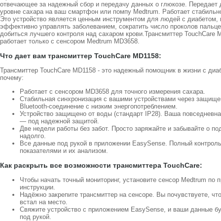
отвечающее за надежный сбор и передачу данных о глюкозе. Передает 
уровне сахара на ваш смартфон или помпу Medtrum. Работает стабильно
Это устройство является ценным инструментом для людей с диабетом, 
эффективно управлять заболеванием, сократить число проколов пальце
добиться лучшего контроля над сахаром крови.Трансмиттер TouchCare 
работает только с сенсором Medtrum MD3658.
Что дает вам трансмиттер TouchCare MD1158:
Трансмиттер TouchCare MD1158 - это надежный помощник в жизни с диаб
почему:
Работает с сенсором MD3658 для точного измерения сахара.
Стабильная синхронизация с вашими устройствами через защище
Bluetooth-соединение с низким энергопотреблением.
Устройство защищено от воды (стандарт IP28). Ваша повседневна
— под надежной защитой.
Две недели работы без забот. Просто заряжайте и забывайте о по
надолго.
Все данные под рукой в приложении EasySense. Полный контроль
показателями и их анализом.
Как раскрыть все возможности трансмиттера TouchCare:
Чтобы начать точный мониторинг, установите сенсор Medtrum по 
инструкции.
Надёжно закрепите трансмиттер на сенсоре. Вы почувствуете, что
встал на место.
Свяжите устройство с приложением EasySense, и ваши данные бу
под рукой.