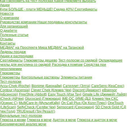
Как сэкономить на тест-полосках
Какой глюкометр выбрать
Акции
Купи БОЛЬШЕ - плати МЕНЬШЕ! Скидка 40%!
Сертификаты
Новости
О компании
Руководство компании
Наши продавцы-консультанты
Для организаций
О диабете
Полезные статьи
Отзывы
Контакты
МЕДМАГ на Проспекте Мира
МЕДМАГ на Таганской
Лидеры продаж
Акции и распродажи
Сертификаты
Глюкометры дешево
Тест-полоски со скидкой
Охлаждающие
чехлы для инсулина со скидкой
Расходка к помпам
Средства при
гипогликемии
Глюкометры
Глюкометры
Контрольные растворы
Элементы питания
Тест-полоски
Accu-Chek (Roche)
Bionime (Бионайм)
Сателлит (Элта)
CareSens (КеаСенс)
Contour (Ascensia)
Clever Chek (Клевер Чек)
Diacont (Диаконт)
eBsensor
(еБсенсор)
FreeStyle (Abbott)
Easy Touch (Изи Тач)
Gmate Life (Джимейт Лайф)
iCheck (АйЧек)
Glucocard (Глюкокард)
IME-DC (ИМЕ-ДЦ)
Клевер Чек СКС
(Осирис С)
MultiCare-In (МультиКэйр)
On Call Plus (Он Колл Плюс)
OneTouch
(LifeScan)
SelfyCheck (Селфи Чек)
Sensocard (Сенсокард)
SD Check Gold (СД
Чек Голд)
TRUEresult (Тру Резалт)
Визуальные тест-полоски
Глюкоза в крови
Глюкоза в моче
Ацетон в моче
Глюкоза и ацетон в моче
Биохимический анализ мочи