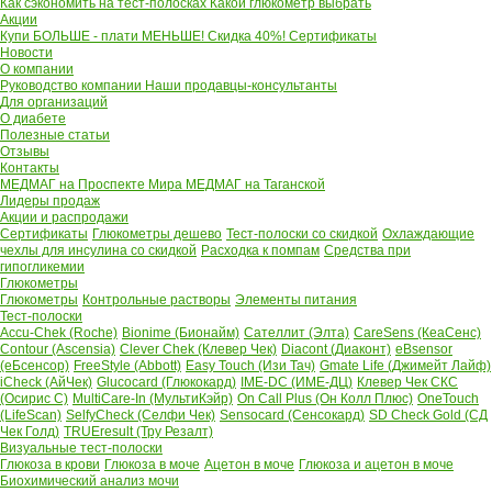
Как сэкономить на тест-полосках
Какой глюкометр выбрать
Акции
Купи БОЛЬШЕ - плати МЕНЬШЕ! Скидка 40%!
Сертификаты
Новости
О компании
Руководство компании
Наши продавцы-консультанты
Для организаций
О диабете
Полезные статьи
Отзывы
Контакты
МЕДМАГ на Проспекте Мира
МЕДМАГ на Таганской
Лидеры продаж
Акции и распродажи
Сертификаты
Глюкометры дешево
Тест-полоски со скидкой
Охлаждающие
чехлы для инсулина со скидкой
Расходка к помпам
Средства при
гипогликемии
Глюкометры
Глюкометры
Контрольные растворы
Элементы питания
Тест-полоски
Accu-Chek (Roche)
Bionime (Бионайм)
Сателлит (Элта)
CareSens (КеаСенс)
Contour (Ascensia)
Clever Chek (Клевер Чек)
Diacont (Диаконт)
eBsensor
(еБсенсор)
FreeStyle (Abbott)
Easy Touch (Изи Тач)
Gmate Life (Джимейт Лайф)
iCheck (АйЧек)
Glucocard (Глюкокард)
IME-DC (ИМЕ-ДЦ)
Клевер Чек СКС
(Осирис С)
MultiCare-In (МультиКэйр)
On Call Plus (Он Колл Плюс)
OneTouch
(LifeScan)
SelfyCheck (Селфи Чек)
Sensocard (Сенсокард)
SD Check Gold (СД
Чек Голд)
TRUEresult (Тру Резалт)
Визуальные тест-полоски
Глюкоза в крови
Глюкоза в моче
Ацетон в моче
Глюкоза и ацетон в моче
Биохимический анализ мочи