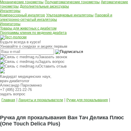
Механические тонометры
Полуавтоматические тонометры
Автоматические
тонометры
Дополнительные аксессуары
Ингаляторы
Компрессорный ингалятор
Ультразвуковые ингаляторы
Паровой и
электронно-сетчатый ингаляторы
Ирригаторы
Товары для животных с диабетом
Программы клиник по ведению диабета
Будьте всегда в курсе!
Узнавайте о скидках и акциях первым
Заказать звонок
Задать вопрос
Оставить отзыв
Кандидат медицинских наук,
врач-диабетолог
Александр Пархоменко
+7 (495) 221-22-76
задать вопрос
|
|
|
Главная
Ланцеты и прокалыватели
Ручки для прокалывания
Ручка для прокалывания Ван Тач Делика Плюс
(One Touch Delica Plus)