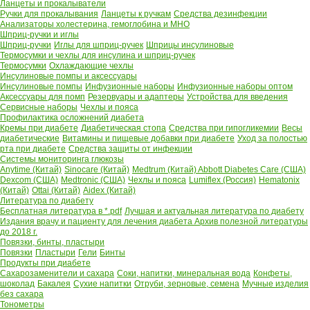
Ланцеты и прокалыватели
Ручки для прокалывания
Ланцеты к ручкам
Средства дезинфекции
Анализаторы холестерина, гемоглобина и МНО
Шприц-ручки и иглы
Шприц-ручки
Иглы для шприц-ручек
Шприцы инсулиновые
Термосумки и чехлы для инсулина и шприц-ручек
Термосумки
Охлаждающие чехлы
Инсулиновые помпы и аксессуары
Инсулиновые помпы
Инфузионные наборы
Инфузионные наборы оптом
Аксессуары для помп
Резервуары и адаптеры
Устройства для введения
Сервисные наборы
Чехлы и пояса
Профилактика осложнений диабета
Кремы при диабете
Диабетическая стопа
Средства при гипогликемии
Весы
диабетические
Витамины и пищевые добавки при диабете
Уход за полостью
рта при диабете
Средства защиты от инфекции
Системы мониторинга глюкозы
Anytime (Китай)
Sinocare (Китай)
Medtrum (Китай)
Abbott Diabetes Care (США)
Dexcom (США)
Medtronic (США)
Чехлы и пояса
Lumiflex (Россия)
Hematonix
(Китай)
Ottai (Китай)
Aidex (Китай)
Литература по диабету
Бесплатная литература в *.pdf
Лучшая и актуальная литература по диабету
Издания врачу и пациенту для лечения диабета
Архив полезной литературы
до 2018 г.
Повязки, бинты, пластыри
Повязки
Пластыри
Гели
Бинты
Продукты при диабете
Сахарозаменители и сахара
Соки, напитки, минеральная вода
Конфеты,
шоколад
Бакалея
Сухие напитки
Отруби, зерновые, семена
Мучные изделия
без сахара
Тонометры