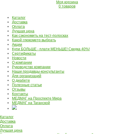
Моя корзина
0 товаров
Каталог
Доставка
Оплата
Лучшая цена
Как сэкономить на тест-полосках
Какой глюкометр выбрать
Акции
Купи БОЛЬШЕ - плати МЕНЬШЕ! Скидка 40%!
Сертификаты
Новости
О компании
Руководство компании
Наши продавцы-консультанты
Для организаций
О диабете
Полезные статьи
Отзывы
Контакты
МЕДМАГ на Проспекте Мира
МЕДМАГ на Таганской
Каталог
Доставка
Оплата
Лучшая цена