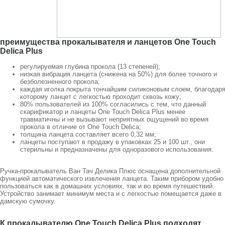
преимущества прокалывателя и ланцетов One Touch
Delica Plus
регулируемая глубина прокола (13 степеней);
низкая вибрация ланцета (снижена на 50%) для более точного и
безболезненного прокола;
каждая иголка покрыта тончайшим силиконовым слоем, благодар
которому ланцет с легкостью проходит сквозь кожу;
80% пользователей из 100% согласились с тем, что данный
скарификатор и ланцеты One Touch Delica Plus менее
травматичны и не вызывают неприятных ощущений во время
прокола в отличие от One Touch Delica;
толщина ланцета составляет всего 0,32 мм;
ланцеты поступают в продажу в упаковках 25 и 100 шт., они
стерильны и предназначены для одноразового использования.
Ручка-прокалыватель Ван Тач Делика Плюс оснащена дополнительной
функцией автоматического извлечения ланцета. Таким прибором удобно
пользоваться как в домашних условиях, так и во время путешествий.
Устройство занимает минимум места и с легкостью помещается даже в
дамскую сумочку.
К прокалывателю One Touch Delica Plus подходят