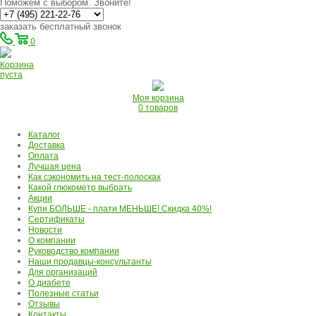
Поможем с выбором. Звоните!
заказать бесплатный звонок
0
Корзина
пуста
Моя корзина
0 товаров
Каталог
Доставка
Оплата
Лучшая цена
Как сэкономить на тест-полосках
Какой глюкометр выбрать
Акции
Купи БОЛЬШЕ - плати МЕНЬШЕ! Скидка 40%!
Сертификаты
Новости
О компании
Руководство компании
Наши продавцы-консультанты
Для организаций
О диабете
Полезные статьи
Отзывы
Контакты