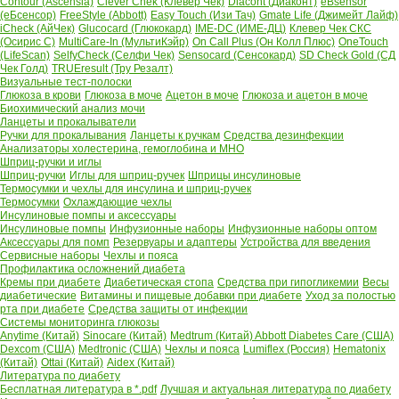
Contour (Ascensia)
Clever Chek (Клевер Чек)
Diacont (Диаконт)
eBsensor
(еБсенсор)
FreeStyle (Abbott)
Easy Touch (Изи Тач)
Gmate Life (Джимейт Лайф)
iCheck (АйЧек)
Glucocard (Глюкокард)
IME-DC (ИМЕ-ДЦ)
Клевер Чек СКС
(Осирис С)
MultiCare-In (МультиКэйр)
On Call Plus (Он Колл Плюс)
OneTouch
(LifeScan)
SelfyCheck (Селфи Чек)
Sensocard (Сенсокард)
SD Check Gold (СД
Чек Голд)
TRUEresult (Тру Резалт)
Визуальные тест-полоски
Глюкоза в крови
Глюкоза в моче
Ацетон в моче
Глюкоза и ацетон в моче
Биохимический анализ мочи
Ланцеты и прокалыватели
Ручки для прокалывания
Ланцеты к ручкам
Средства дезинфекции
Анализаторы холестерина, гемоглобина и МНО
Шприц-ручки и иглы
Шприц-ручки
Иглы для шприц-ручек
Шприцы инсулиновые
Термосумки и чехлы для инсулина и шприц-ручек
Термосумки
Охлаждающие чехлы
Инсулиновые помпы и аксессуары
Инсулиновые помпы
Инфузионные наборы
Инфузионные наборы оптом
Аксессуары для помп
Резервуары и адаптеры
Устройства для введения
Сервисные наборы
Чехлы и пояса
Профилактика осложнений диабета
Кремы при диабете
Диабетическая стопа
Средства при гипогликемии
Весы
диабетические
Витамины и пищевые добавки при диабете
Уход за полостью
рта при диабете
Средства защиты от инфекции
Системы мониторинга глюкозы
Anytime (Китай)
Sinocare (Китай)
Medtrum (Китай)
Abbott Diabetes Care (США)
Dexcom (США)
Medtronic (США)
Чехлы и пояса
Lumiflex (Россия)
Hematonix
(Китай)
Ottai (Китай)
Aidex (Китай)
Литература по диабету
Бесплатная литература в *.pdf
Лучшая и актуальная литература по диабету