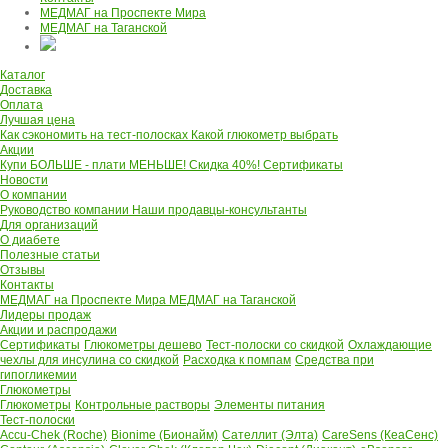
МЕДМАГ на Проспекте Мира
МЕДМАГ на Таганской
Каталог
Доставка
Оплата
Лучшая цена
Как сэкономить на тест-полосках
Какой глюкометр выбрать
Акции
Купи БОЛЬШЕ - плати МЕНЬШЕ! Скидка 40%!
Сертификаты
Новости
О компании
Руководство компании
Наши продавцы-консультанты
Для организаций
О диабете
Полезные статьи
Отзывы
Контакты
МЕДМАГ на Проспекте Мира
МЕДМАГ на Таганской
Лидеры продаж
Акции и распродажи
Сертификаты
Глюкометры дешево
Тест-полоски со скидкой
Охлаждающие
чехлы для инсулина со скидкой
Расходка к помпам
Средства при
гипогликемии
Глюкометры
Глюкометры
Контрольные растворы
Элементы питания
Тест-полоски
Accu-Chek (Roche)
Bionime (Бионайм)
Сателлит (Элта)
CareSens (КеаСенс)