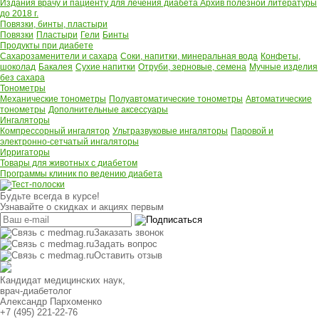
Издания врачу и пациенту для лечения диабета
Архив полезной литературы
до 2018 г.
Повязки, бинты, пластыри
Повязки
Пластыри
Гели
Бинты
Продукты при диабете
Сахарозаменители и сахара
Соки, напитки, минеральная вода
Конфеты,
шоколад
Бакалея
Сухие напитки
Отруби, зерновые, семена
Мучные изделия
без сахара
Тонометры
Механические тонометры
Полуавтоматические тонометры
Автоматические
тонометры
Дополнительные аксессуары
Ингаляторы
Компрессорный ингалятор
Ультразвуковые ингаляторы
Паровой и
электронно-сетчатый ингаляторы
Ирригаторы
Товары для животных с диабетом
Программы клиник по ведению диабета
Будьте всегда в курсе!
Узнавайте о скидках и акциях первым
Заказать звонок
Задать вопрос
Оставить отзыв
Кандидат медицинских наук,
врач-диабетолог
Александр Пархоменко
+7 (495) 221-22-76