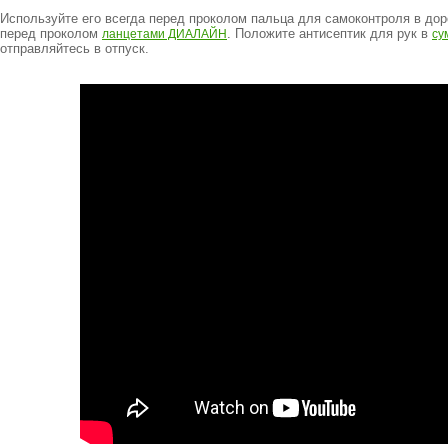
Используйте его всегда перед проколом пальца для самоконтроля в дор
перед проколом
. Положите антисептик для рук в
ланцетами ДИАЛАЙН
су
отправляйтесь в отпуск.