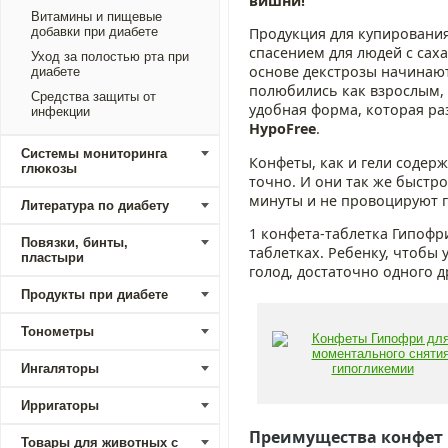
вишни!
Витамины и пищевые
добавки при диабете
Продукция для купировани
спасением для людей с са
Уход за полостью рта при
основе декстрозы начинают
диабете
полюбились как взрослым, 
Средства защиты от
удобная форма, которая ра
инфекции
HypoFree
.
Системы мониторинга
Конфеты, как и гели содер
глюкозы
точно. И они так же быстр
минуты и не провоцируют 
Литература по диабету
1 конфета-таблетка Гипофри
Повязки, бинты,
таблетках. Ребенку, чтобы
пластыри
голод, достаточно одного д
Продукты при диабете
Тонометры
Ингаляторы
Ирригаторы
Преимущества конфет
Товары для животных с