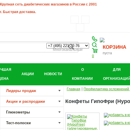
Крупная сеть диабетических магазинов в России с 2001
г. Быстрая доставка.
КОРЗИНА
Многоканальный
пуста
0
УЧШАЯ
О
ДЛЯ
АКЦИИ
НОВОСТИ
ЦЕНА
КОМПАНИИ
ОРГАНИЗАЦИ
|
Главная
Профилактика осложнений
Лидеры продаж
Конфеты ГипоФри (HypoFr
Акции и распродажи
Глюкометры
Тест-полоски