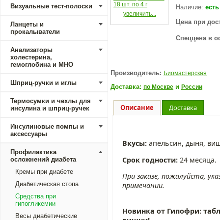
Визуальные тест-полоски
Наличие:
есть
увеличить...
Цена при дос
Ланцеты и
прокалыватели
Спеццена в о
Анализаторы
холестерина,
гемоглобина и МНО
Производитель:
Биомастерская
Шприц-ручки и иглы
Доставка:
и
по Москве
России
Термосумки и чехлы для
Описание
Доставка
инсулина и шприц-ручек
Инсулиновые помпы и
аксессуары
Вкусы:
апельсин, дыня, ви
Профилактика
Срок годности:
24 месяца.
осложнений диабета
Кремы при диабете
При заказе, пожалуйста, ук
Диабетическая стопа
примечании.
Средства при
гипогликемии
Новинка от Гипофри: таб
Весы диабетические