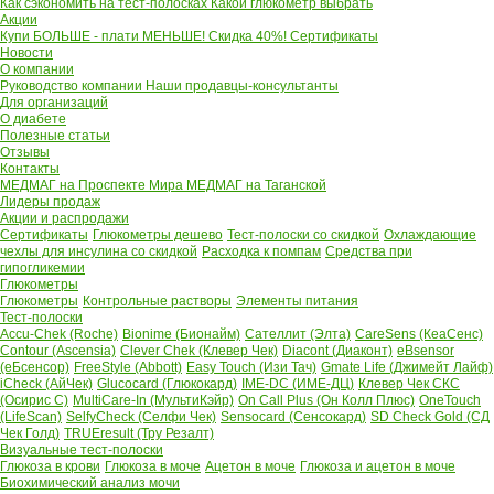
Как сэкономить на тест-полосках
Какой глюкометр выбрать
Акции
Купи БОЛЬШЕ - плати МЕНЬШЕ! Скидка 40%!
Сертификаты
Новости
О компании
Руководство компании
Наши продавцы-консультанты
Для организаций
О диабете
Полезные статьи
Отзывы
Контакты
МЕДМАГ на Проспекте Мира
МЕДМАГ на Таганской
Лидеры продаж
Акции и распродажи
Сертификаты
Глюкометры дешево
Тест-полоски со скидкой
Охлаждающие
чехлы для инсулина со скидкой
Расходка к помпам
Средства при
гипогликемии
Глюкометры
Глюкометры
Контрольные растворы
Элементы питания
Тест-полоски
Accu-Chek (Roche)
Bionime (Бионайм)
Сателлит (Элта)
CareSens (КеаСенс)
Contour (Ascensia)
Clever Chek (Клевер Чек)
Diacont (Диаконт)
eBsensor
(еБсенсор)
FreeStyle (Abbott)
Easy Touch (Изи Тач)
Gmate Life (Джимейт Лайф)
iCheck (АйЧек)
Glucocard (Глюкокард)
IME-DC (ИМЕ-ДЦ)
Клевер Чек СКС
(Осирис С)
MultiCare-In (МультиКэйр)
On Call Plus (Он Колл Плюс)
OneTouch
(LifeScan)
SelfyCheck (Селфи Чек)
Sensocard (Сенсокард)
SD Check Gold (СД
Чек Голд)
TRUEresult (Тру Резалт)
Визуальные тест-полоски
Глюкоза в крови
Глюкоза в моче
Ацетон в моче
Глюкоза и ацетон в моче
Биохимический анализ мочи