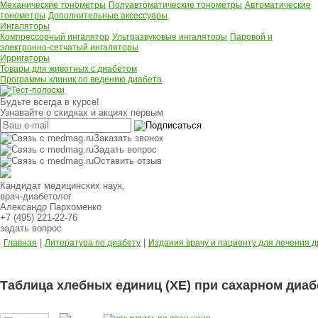
Механические тонометры
Полуавтоматические тонометры
Автоматические
тонометры
Дополнительные аксессуары
Ингаляторы
Компрессорный ингалятор
Ультразвуковые ингаляторы
Паровой и
электронно-сетчатый ингаляторы
Ирригаторы
Товары для животных с диабетом
Программы клиник по ведению диабета
Будьте всегда в курсе!
Узнавайте о скидках и акциях первым
Заказать звонок
Задать вопрос
Оставить отзыв
Кандидат медицинских наук,
врач-диабетолог
Александр Пархоменко
+7 (495) 221-22-76
задать вопрос
|
|
Главная
Литература по диабету
Издания врачу и пациенту для лечения 
Таблица хлебных единиц (ХЕ) при сахарном диаб