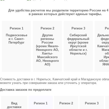
Для удобства расчетов мы разделили территорию России на 4 
в рамках которых действуют единые тарифы.
Регион 1
Регион 2
Регион 3
Ре
Подмосковье
Другие
Сибирский
Дальне
и г. Санкт-
регионы
федеральный
феде
Петербург
России
округ (кроме
окру
(кроме Ямало-
Иркутской
Камчат
Ненецкого АО,
области и г.
Мага
Ханты-
Норильск)
об
Мансийского
Ирк
АО, Ненецкого
облас
АО)
ЯНА
Стоимость доставки в г. Норильск, Камчатский край и Магаданскую обл
можете узнать при совершении заказа или уточнить у оператора.
Доставка заказов по предоплате
Вид
Регион 1
Регион 2
Регион 3
доставки