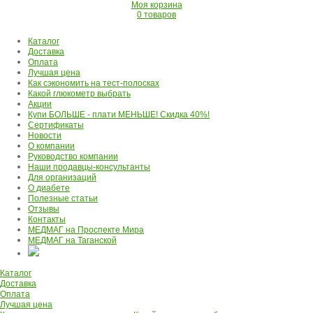
Моя корзина
0 товаров
Каталог
Доставка
Оплата
Лучшая цена
Как сэкономить на тест-полосках
Какой глюкометр выбрать
Акции
Купи БОЛЬШЕ - плати МЕНЬШЕ! Скидка 40%!
Сертификаты
Новости
О компании
Руководство компании
Наши продавцы-консультанты
Для организаций
О диабете
Полезные статьи
Отзывы
Контакты
МЕДМАГ на Проспекте Мира
МЕДМАГ на Таганской
Каталог
Доставка
Оплата
Лучшая цена