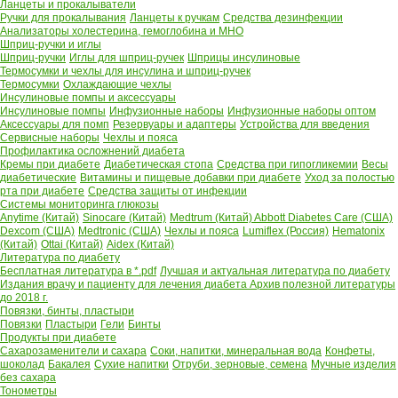
Ланцеты и прокалыватели
Ручки для прокалывания
Ланцеты к ручкам
Средства дезинфекции
Анализаторы холестерина, гемоглобина и МНО
Шприц-ручки и иглы
Шприц-ручки
Иглы для шприц-ручек
Шприцы инсулиновые
Термосумки и чехлы для инсулина и шприц-ручек
Термосумки
Охлаждающие чехлы
Инсулиновые помпы и аксессуары
Инсулиновые помпы
Инфузионные наборы
Инфузионные наборы оптом
Аксессуары для помп
Резервуары и адаптеры
Устройства для введения
Сервисные наборы
Чехлы и пояса
Профилактика осложнений диабета
Кремы при диабете
Диабетическая стопа
Средства при гипогликемии
Весы
диабетические
Витамины и пищевые добавки при диабете
Уход за полостью
рта при диабете
Средства защиты от инфекции
Системы мониторинга глюкозы
Anytime (Китай)
Sinocare (Китай)
Medtrum (Китай)
Abbott Diabetes Care (США)
Dexcom (США)
Medtronic (США)
Чехлы и пояса
Lumiflex (Россия)
Hematonix
(Китай)
Ottai (Китай)
Aidex (Китай)
Литература по диабету
Бесплатная литература в *.pdf
Лучшая и актуальная литература по диабету
Издания врачу и пациенту для лечения диабета
Архив полезной литературы
до 2018 г.
Повязки, бинты, пластыри
Повязки
Пластыри
Гели
Бинты
Продукты при диабете
Сахарозаменители и сахара
Соки, напитки, минеральная вода
Конфеты,
шоколад
Бакалея
Сухие напитки
Отруби, зерновые, семена
Мучные изделия
без сахара
Тонометры