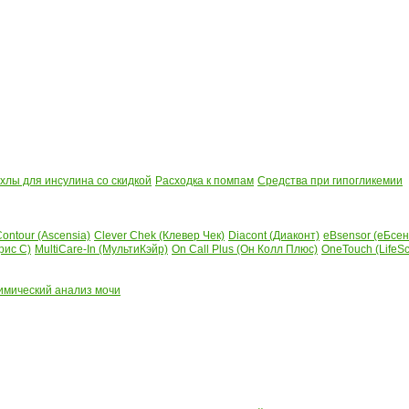
лы для инсулина со скидкой
Расходка к помпам
Средства при гипогликемии
ontour (Ascensia)
Clever Chek (Клевер Чек)
Diacont (Диаконт)
eBsensor (еБсен
рис С)
MultiCare-In (МультиКэйр)
On Call Plus (Он Колл Плюс)
OneTouch (LifeS
имический анализ мочи