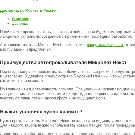
Доставка:
и
по Москве
России
Описание
Доставка
Подбираете прокалыватель, с которым забор крови будет комфортным 
ланцетных устройств, созданное с применением последних разработок.
Автопрокалыватель Microlet Next совместим с
, а т
ланцетами Микролет
мест: ладони и предплечья.
Преимущества автопрокалывателя Микролет Некст
При создании ручки-прокалывателя были учтены все риски. Предусмотре
и безопасно. В девайсе предусмотрено 5 уровней глубины (чтобы устан
как дети, так и пожилые.
Но главное - безболезненность прокола. Специальные направляющие и
ланцеты с силиконовым покрытием входят идеально ровно и идеальным
чувствуют лишь легкий дискомфорт и не ощущают боли.
В каких условиях нужно хранить?
Ручка-прокалыватель Микролет Некст создана для индивидуального испо
Для каждого забора нужно использовать новый ланцет, после процедуры
Ланцетное устройство следует очищать не реже одного раза в неделю. 