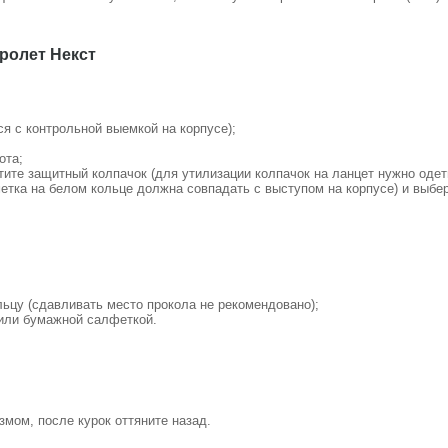
ролет Некст
я с контрольной выемкой на корпусе);
ота;
тите защитный колпачок (для утилизации колпачок на ланцет нужно одет
етка на белом кольце должна совпадать с выступом на корпусе) и выбер
льцу (сдавливать место прокола не рекомендовано);
 или бумажной салфеткой.
змом, после курок оттяните назад.