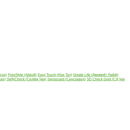
сор)
FreeStyle (Abbott)
Easy Touch (Изи Тач)
Gmate Life (Джимейт Лайф)
can)
SelfyCheck (Селфи Чек)
Sensocard (Сенсокард)
SD Check Gold (СД Чек