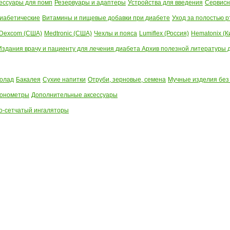
ессуары для помп
Резервуары и адаптеры
Устройства для введения
Сервисн
иабетические
Витамины и пищевые добавки при диабете
Уход за полостью р
Dexcom (США)
Medtronic (США)
Чехлы и пояса
Lumiflex (Россия)
Hematonix (К
Издания врачу и пациенту для лечения диабета
Архив полезной литературы до
олад
Бакалея
Сухие напитки
Отруби, зерновые, семена
Мучные изделия без
тонометры
Дополнительные аксессуары
о-сетчатый ингаляторы