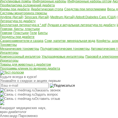
Инсулиновые помпы
Инфузионные наборы
Инфузионные наборы оптом
Акс
Профилактика осложнений диабета
Кремы при диабете
Диабетическая стопа
Средства при гипогликемии
Весы д
Системы мониторинга глюкозы
Anytime (Китай)
Sinocare (Китай)
Medtrum (Китай)
Abbott Diabetes Care (США)
Литература по диабету
Бесплатная литература в *.pdf
Лучшая и актуальная литература по диабету
Повязки, бинты, пластыри
Повязки
Пластыри
Гели
Бинты
Продукты при диабете
Сахарозаменители и сахара
Соки, напитки, минеральная вода
Конфеты, шок
Тонометры
Механические тонометры
Полуавтоматические тонометры
Автоматические 
Ингаляторы
Компрессорный ингалятор
Ультразвуковые ингаляторы
Паровой и электронн
Ирригаторы
Товары для животных с диабетом
Программы клиник по ведению диабета
Будьте всегда в курсе!
Узнавайте о скидках и акциях первым
Заказать звонок
Задать вопрос
Оставить отзыв
Кандидат медицинских наук,
врач-диабетолог
Александр Пархоменко