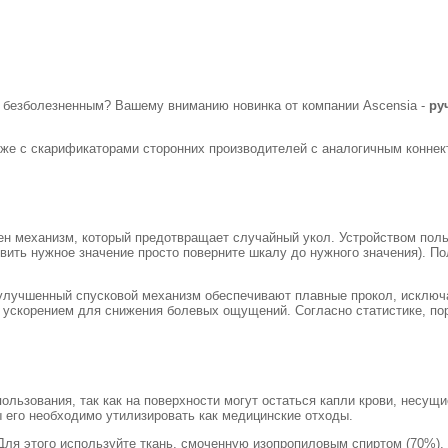
и безболезненным? Вашему вниманию новинка от компании Ascensia -
ру
акже с скарификаторами сторонних производителей с аналогичным коннект
н механизм, который предотвращает случайный укол. Устройством польз
овить нужное значение просто поверните шкалу до нужного значения). П
 улучшенный спусковой механизм обеспечивают плавные прокол, исклю
 ускорением для снижения болевых ощущений. Согласно статистике, по
льзования, так как на поверхности могут остаться капли крови, несущи
 его необходимо утилизировать как медицинские отходы.
Для этого используйте ткань, смоченную изопропиловым спиртом (70%).