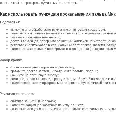
очистки можно протереть бумажным полотенцем.
Как использовать ручку для прокалывания пальца Мик
Подготовка:
вымойте или обработайте руки антисептическим средством;
поверните наконечник (отметка на белом кольце должна сравнятьс
потяните и снимите наконечник;
достаньте ланцет, поверните защитный колпачок на четверть обор
вставьте скарификатор в специальный порт прокалывателя, откру
наденьте наконечник и проверните его до щелчка (выступающая м
Забор крови:
оттяните взводной курок на торце назад;
прижмите прокалыватель к подушечке пальца, ладони;
нажмите на спусковую кнопку;
если недостаточно крови, проведите другой рукой по ладони и па
после забора крови протрите место прокола сухой чистой тканью
Утилизация ланцета:
снимите защитный колпачок;
наденьте защитную заглушку на иглу ланцета;
направьте ланцет в контейнер и протолкните специальным механи