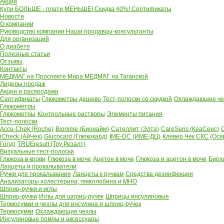
Акции
Купи БОЛЬШЕ - плати МЕНЬШЕ! Скидка 40%!
Сертификаты
Новости
О компании
Руководство компании
Наши продавцы-консультанты
Для организаций
О диабете
Полезные статьи
Отзывы
Контакты
МЕДМАГ на Проспекте Мира
МЕДМАГ на Таганской
Лидеры продаж
Акции и распродажи
Сертификаты
Глюкометры дешево
Тест-полоски со скидкой
Охлаждающие чех
Глюкометры
Глюкометры
Контрольные растворы
Элементы питания
Тест-полоски
Accu-Chek (Roche)
Bionime (Бионайм)
Сателлит (Элта)
CareSens (КеаСенс)
C
iCheck (АйЧек)
Glucocard (Глюкокард)
IME-DC (ИМЕ-ДЦ)
Клевер Чек СКС (Оси
Голд)
TRUEresult (Тру Резалт)
Визуальные тест-полоски
Глюкоза в крови
Глюкоза в моче
Ацетон в моче
Глюкоза и ацетон в моче
Биох
Ланцеты и прокалыватели
Ручки для прокалывания
Ланцеты к ручкам
Средства дезинфекции
Анализаторы холестерина, гемоглобина и МНО
Шприц-ручки и иглы
Шприц-ручки
Иглы для шприц-ручек
Шприцы инсулиновые
Термосумки и чехлы для инсулина и шприц-ручек
Термосумки
Охлаждающие чехлы
Инсулиновые помпы и аксессуары