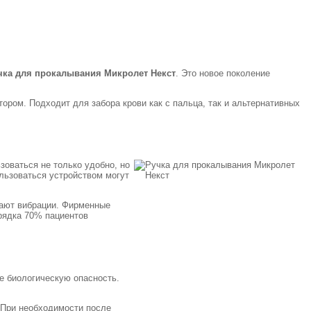
чка для прокалывания Микролет Некст
. Это новое поколение
ором. Подходит для забора крови как с пальца, так и альтернативных
оваться не только удобно, но
ользоваться устройством могут
чают вибрации. Фирменные
рядка 70% пациентов
е биологическую опасность.
 При необходимости после