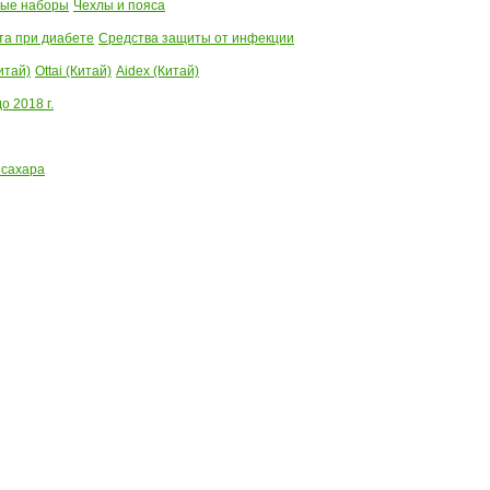
ые наборы
Чехлы и пояса
та при диабете
Средства защиты от инфекции
итай)
Ottai (Китай)
Aidex (Китай)
 2018 г.
 сахара