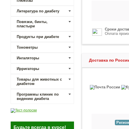
глюкозы
Литература по диабету
Повязки, бинты,
пластыри
Сроки доста
Оплата произ
Продукты при диабете
Тонометры
Ингаляторы
Доставка по Росси
Ирригаторы
Товары для животных с
диабетом
Программы клиник по
ведению диабета
Регион
Будьте всегда в курсе!