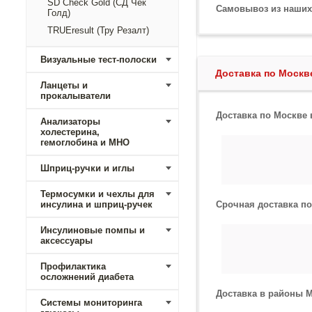
SD Check Gold (СД Чек
Самовывоз из наши
Голд)
TRUEresult (Тру Резалт)
Визуальные тест-полоски
Доставка по Моск
Ланцеты и
прокалыватели
Доставка по Москве
Анализаторы
холестерина,
гемоглобина и МНО
Шприц-ручки и иглы
Термосумки и чехлы для
инсулина и шприц-ручек
Срочная доставка п
Инсулиновые помпы и
аксессуары
Профилактика
осложнений диабета
Доставка в районы 
Системы мониторинга