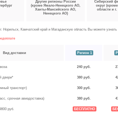
овье
Другие регионы России
Сибирский ф
етербург
(кроме Ямало-Ненецкого АО,
округ (кроме
Ханты-Мансийского АО,
области и г.
Ненецкого АО)
г. Норильск, Камчатский край и Магаданскую область Вы можете узнать 
редоплате
Вид доставки
Регион 1
Р
воза
240 руб.
2
й двери*
380 руб.
4
емный транспорт)
300 руб.
3
асс, срочная авиадоставка)
380 руб.
4
9800 руб.
БЕСПЛАТНО
БЕ