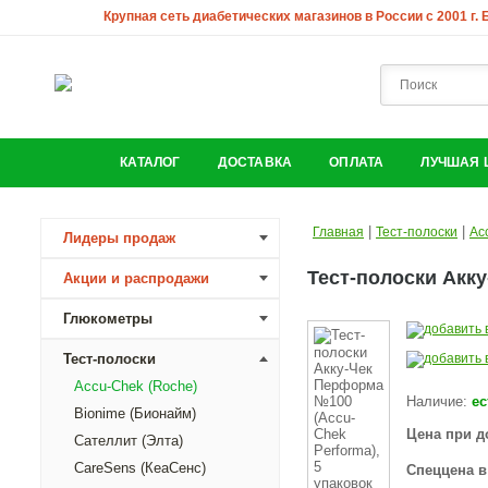
Крупная сеть диабетических магазинов в России с 2001 г.
КАТАЛОГ
ДОСТАВКА
ОПЛАТА
ЛУЧШАЯ 
|
|
Главная
Тест-полоски
Ac
Лидеры продаж
Тест-полоски Акку
Акции и распродажи
Глюкометры
Тест-полоски
Accu-Chek (Roche)
Наличие:
ес
Bionime (Бионайм)
Цена при д
Сателлит (Элта)
CareSens (КеаСенс)
Спеццена в