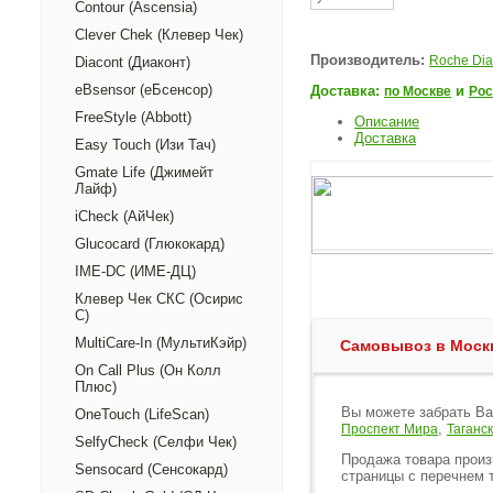
Contour (Ascensia)
Clever Chek (Клевер Чек)
Производитель:
Roche Dia
Diacont (Диаконт)
eBsensor (еБсенсор)
Доставка:
и
по Москве
Рос
FreeStyle (Abbott)
Описание
Доставка
Easy Touch (Изи Тач)
Gmate Life (Джимейт
Лайф)
iCheck (АйЧек)
Glucocard (Глюкокард)
IME-DC (ИМЕ-ДЦ)
Клевер Чек СКС (Осирис
С)
MultiCare-In (МультиКэйр)
Самовывоз в Моск
On Call Plus (Он Колл
Плюс)
Вы можете забрать Ва
OneTouch (LifeScan)
,
Проспект Мира
Таганс
SelfyCheck (Селфи Чек)
Продажа товара произ
Sensocard (Сенсокард)
страницы с перечнем т