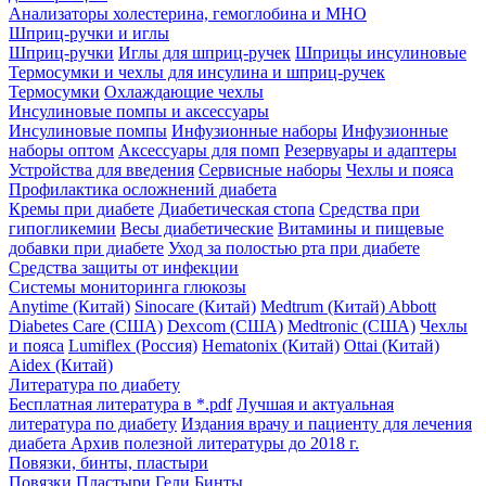
Анализаторы холестерина, гемоглобина и МНО
Шприц-ручки и иглы
Шприц-ручки
Иглы для шприц-ручек
Шприцы инсулиновые
Термосумки и чехлы для инсулина и шприц-ручек
Термосумки
Охлаждающие чехлы
Инсулиновые помпы и аксессуары
Инсулиновые помпы
Инфузионные наборы
Инфузионные
наборы оптом
Аксессуары для помп
Резервуары и адаптеры
Устройства для введения
Сервисные наборы
Чехлы и пояса
Профилактика осложнений диабета
Кремы при диабете
Диабетическая стопа
Средства при
гипогликемии
Весы диабетические
Витамины и пищевые
добавки при диабете
Уход за полостью рта при диабете
Средства защиты от инфекции
Системы мониторинга глюкозы
Anytime (Китай)
Sinocare (Китай)
Medtrum (Китай)
Abbott
Diabetes Care (США)
Dexcom (США)
Medtronic (США)
Чехлы
и пояса
Lumiflex (Россия)
Hematonix (Китай)
Ottai (Китай)
Aidex (Китай)
Литература по диабету
Бесплатная литература в *.pdf
Лучшая и актуальная
литература по диабету
Издания врачу и пациенту для лечения
диабета
Архив полезной литературы до 2018 г.
Повязки, бинты, пластыри
Повязки
Пластыри
Гели
Бинты