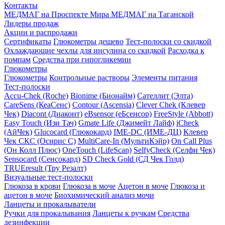
Контакты
МЕДМАГ на Проспекте Мира
МЕДМАГ на Таганской
Лидеры продаж
Акции и распродажи
Сертификаты
Глюкометры дешево
Тест-полоски со скидкой
Охлаждающие чехлы для инсулина со скидкой
Расходка к
помпам
Средства при гипогликемии
Глюкометры
Глюкометры
Контрольные растворы
Элементы питания
Тест-полоски
Accu-Chek (Roche)
Bionime (Бионайм)
Сателлит (Элта)
CareSens (КеаСенс)
Contour (Ascensia)
Clever Chek (Клевер
Чек)
Diacont (Диаконт)
eBsensor (еБсенсор)
FreeStyle (Abbott)
Easy Touch (Изи Тач)
Gmate Life (Джимейт Лайф)
iCheck
(АйЧек)
Glucocard (Глюкокард)
IME-DC (ИМЕ-ДЦ)
Клевер
Чек СКС (Осирис С)
MultiCare-In (МультиКэйр)
On Call Plus
(Он Колл Плюс)
OneTouch (LifeScan)
SelfyCheck (Селфи Чек)
Sensocard (Сенсокард)
SD Check Gold (СД Чек Голд)
TRUEresult (Тру Резалт)
Визуальные тест-полоски
Глюкоза в крови
Глюкоза в моче
Ацетон в моче
Глюкоза и
ацетон в моче
Биохимический анализ мочи
Ланцеты и прокалыватели
Ручки для прокалывания
Ланцеты к ручкам
Средства
дезинфекции