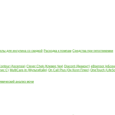
лы для инсулина со скидкой
Расходка к помпам
Средства при гипогликемии
ontour (Ascensia)
Clever Chek (Клевер Чек)
Diacont (Диаконт)
eBsensor (еБсен
рис С)
MultiCare-In (МультиКэйр)
On Call Plus (Он Колл Плюс)
OneTouch (LifeS
имический анализ мочи