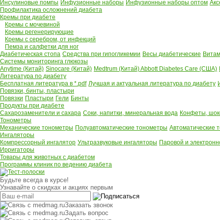
Инсулиновые помпы
Инфузионные наборы
Инфузионные наборы оптом
Акс
Профилактика осложнений диабета
Кремы при диабете
Кремы с мочевиной
Кремы регенерирующие
Кремы с серебром, от инфекций
Пемза и салфетки для ног
Диабетическая стопа
Средства при гипогликемии
Весы диабетические
Витам
Системы мониторинга глюкозы
Anytime (Китай)
Sinocare (Китай)
Medtrum (Китай)
Abbott Diabetes Care (США)
Литература по диабету
Бесплатная литература в *.pdf
Лучшая и актуальная литература по диабету
Повязки, бинты, пластыри
Повязки
Пластыри
Гели
Бинты
Продукты при диабете
Сахарозаменители и сахара
Соки, напитки, минеральная вода
Конфеты, шок
Тонометры
Механические тонометры
Полуавтоматические тонометры
Автоматические 
Ингаляторы
Компрессорный ингалятор
Ультразвуковые ингаляторы
Паровой и электронн
Ирригаторы
Товары для животных с диабетом
Программы клиник по ведению диабета
Будьте всегда в курсе!
Узнавайте о скидках и акциях первым
Заказать звонок
Задать вопрос