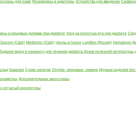
ессуары для помп
Резервуары и адаптеры
Устройства для введения
Сервисн
ины и пищевые добавки при диабете
Уход за полостью рта при диабете
Сред
Dexcom (США)
Medtronic (США)
Чехлы и пояса
Lumiflex (Россия)
Hematonix (К
Издания врачу и пациенту для лечения диабета
Архив полезной литературы до
олад
Бакалея
Сухие напитки
Отруби, зерновые, семена
Мучные изделия без
тонометры
Дополнительные аксессуары
о-сетчатый ингаляторы