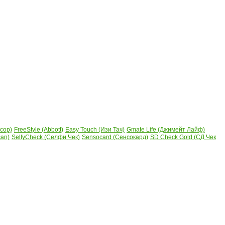
сор)
FreeStyle (Abbott)
Easy Touch (Изи Тач)
Gmate Life (Джимейт Лайф)
can)
SelfyCheck (Селфи Чек)
Sensocard (Сенсокард)
SD Check Gold (СД Чек