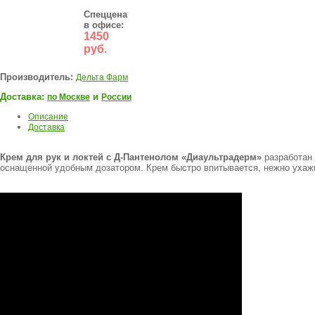
Спеццена
в офисе:
1450
руб.
Производитель:
Дельта Фарм
Доставка:
и
по Москве
России
Описание
Доставка
Крем для рук и локтей с Д-Пантенолом «Диаультрадерм»
разработан 
оснащенной удобным дозатором. Крем быстро впитывается, нежно ухажив