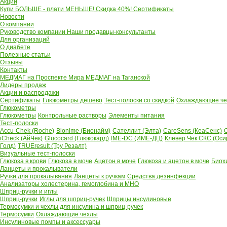
Акции
Купи БОЛЬШЕ - плати МЕНЬШЕ! Скидка 40%!
Сертификаты
Новости
О компании
Руководство компании
Наши продавцы-консультанты
Для организаций
О диабете
Полезные статьи
Отзывы
Контакты
МЕДМАГ на Проспекте Мира
МЕДМАГ на Таганской
Лидеры продаж
Акции и распродажи
Сертификаты
Глюкометры дешево
Тест-полоски со скидкой
Охлаждающие чех
Глюкометры
Глюкометры
Контрольные растворы
Элементы питания
Тест-полоски
Accu-Chek (Roche)
Bionime (Бионайм)
Сателлит (Элта)
CareSens (КеаСенс)
C
iCheck (АйЧек)
Glucocard (Глюкокард)
IME-DC (ИМЕ-ДЦ)
Клевер Чек СКС (Оси
Голд)
TRUEresult (Тру Резалт)
Визуальные тест-полоски
Глюкоза в крови
Глюкоза в моче
Ацетон в моче
Глюкоза и ацетон в моче
Биох
Ланцеты и прокалыватели
Ручки для прокалывания
Ланцеты к ручкам
Средства дезинфекции
Анализаторы холестерина, гемоглобина и МНО
Шприц-ручки и иглы
Шприц-ручки
Иглы для шприц-ручек
Шприцы инсулиновые
Термосумки и чехлы для инсулина и шприц-ручек
Термосумки
Охлаждающие чехлы
Инсулиновые помпы и аксессуары