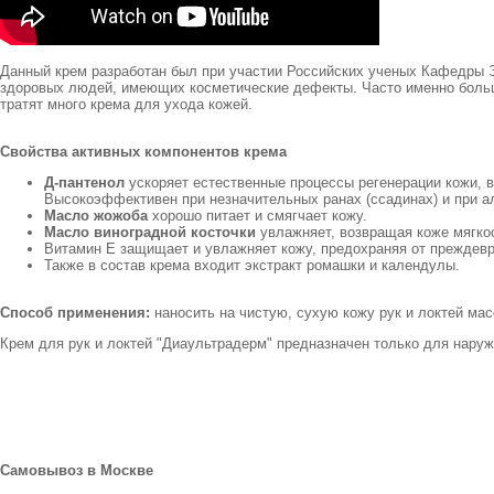
Данный крем разработан был при участии Российских ученых Кафедры Э
здоровых людей, имеющих косметические дефекты. Часто именно большу
тратят много крема для ухода кожей.
Свойства активных компонентов крема
Д-пантенол
ускоряет естественные процессы регенерации кожи, 
Высокоэффективен при незначительных ранах (ссадинах) и при а
Масло жожоба
хорошо питает и смягчает кожу.
Масло виноградной косточки
увлажняет, возвращая коже мягко
Витамин Е защищает и увлажняет кожу, предохраняя от преждевр
Также в состав крема входит экстракт ромашки и календулы.
Способ применения:
наносить на чистую, сухую кожу рук и локтей м
Крем для рук и локтей "Диаультрадерм" предназначен только для нару
Самовывоз в Москве