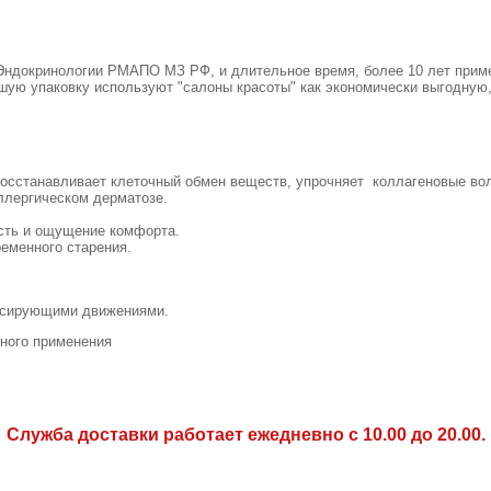
ндокринологии РМАПО МЗ РФ, и длительное время, более 10 лет применя
ю упаковку используют "салоны красоты" как экономически выгодную, 
восстанавливает клеточный обмен веществ, упрочняет коллагеновые в
ллергическом дерматозе.
сть и ощущение комфорта.
еменного старения.
ассирующими движениями.
жного применения
Служба доставки работает ежедневно с 10.00 до 20.00.