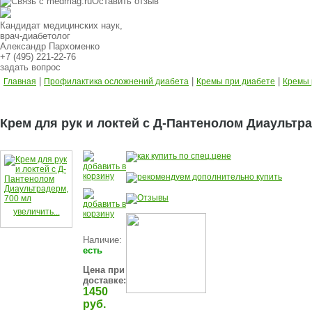
Оставить отзыв
Кандидат медицинских наук,
врач-диабетолог
Александр Пархоменко
+7 (495) 221-22-76
задать вопрос
|
|
|
Главная
Профилактика осложнений диабета
Кремы при диабете
Кремы 
Крем для рук и локтей с Д-Пантенолом Диаультра
увеличить...
Наличие:
есть
Цена при
доставке:
1450
руб.