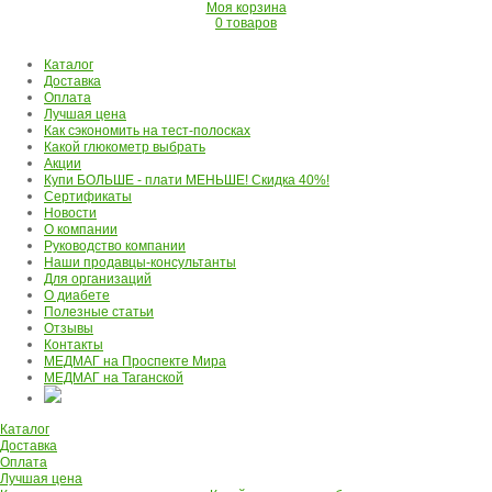
Моя корзина
0 товаров
Каталог
Доставка
Оплата
Лучшая цена
Как сэкономить на тест-полосках
Какой глюкометр выбрать
Акции
Купи БОЛЬШЕ - плати МЕНЬШЕ! Скидка 40%!
Сертификаты
Новости
О компании
Руководство компании
Наши продавцы-консультанты
Для организаций
О диабете
Полезные статьи
Отзывы
Контакты
МЕДМАГ на Проспекте Мира
МЕДМАГ на Таганской
Каталог
Доставка
Оплата
Лучшая цена