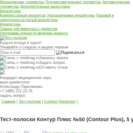
Механические тонометры
Полуавтоматические тонометры
Автоматические
тонометры
Дополнительные аксессуары
Ингаляторы
Компрессорный ингалятор
Ультразвуковые ингаляторы
Паровой и
электронно-сетчатый ингаляторы
Ирригаторы
Товары для животных с диабетом
Программы клиник по ведению диабета
Будьте всегда в курсе!
Узнавайте о скидках и акциях первым
Заказать звонок
Задать вопрос
Оставить отзыв
Кандидат медицинских наук,
врач-диабетолог
Александр Пархоменко
+7 (495) 221-22-76
задать вопрос
|
|
|
Главная
Тест-полоски
Contour (Ascensia)
Тест-полоски Контур Плюс №50 (Contour Plus), 5 