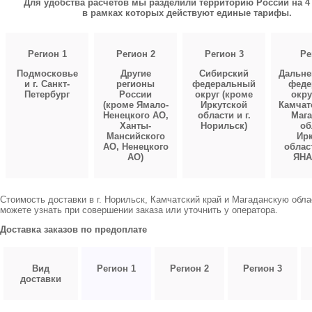
Для удобства расчетов мы разделили территорию России на 4 
в рамках которых действуют единые тарифы.
Регион 1
Регион 2
Регион 3
Ре
Подмосковье
Другие
Сибирский
Дальне
и г. Санкт-
регионы
федеральный
феде
Петербург
России
округ (кроме
окру
(кроме Ямало-
Иркутской
Камчат
Ненецкого АО,
области и г.
Мага
Ханты-
Норильск)
об
Мансийского
Ирк
АО, Ненецкого
облас
АО)
ЯНА
Стоимость доставки в г. Норильск, Камчатский край и Магаданскую обл
можете узнать при совершении заказа или уточнить у оператора.
Доставка заказов по предоплате
Вид
Регион 1
Регион 2
Регион 3
доставки