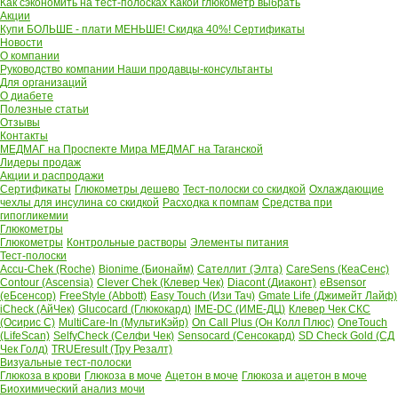
Как сэкономить на тест-полосках
Какой глюкометр выбрать
Акции
Купи БОЛЬШЕ - плати МЕНЬШЕ! Скидка 40%!
Сертификаты
Новости
О компании
Руководство компании
Наши продавцы-консультанты
Для организаций
О диабете
Полезные статьи
Отзывы
Контакты
МЕДМАГ на Проспекте Мира
МЕДМАГ на Таганской
Лидеры продаж
Акции и распродажи
Сертификаты
Глюкометры дешево
Тест-полоски со скидкой
Охлаждающие
чехлы для инсулина со скидкой
Расходка к помпам
Средства при
гипогликемии
Глюкометры
Глюкометры
Контрольные растворы
Элементы питания
Тест-полоски
Accu-Chek (Roche)
Bionime (Бионайм)
Сателлит (Элта)
CareSens (КеаСенс)
Contour (Ascensia)
Clever Chek (Клевер Чек)
Diacont (Диаконт)
eBsensor
(еБсенсор)
FreeStyle (Abbott)
Easy Touch (Изи Тач)
Gmate Life (Джимейт Лайф)
iCheck (АйЧек)
Glucocard (Глюкокард)
IME-DC (ИМЕ-ДЦ)
Клевер Чек СКС
(Осирис С)
MultiCare-In (МультиКэйр)
On Call Plus (Он Колл Плюс)
OneTouch
(LifeScan)
SelfyCheck (Селфи Чек)
Sensocard (Сенсокард)
SD Check Gold (СД
Чек Голд)
TRUEresult (Тру Резалт)
Визуальные тест-полоски
Глюкоза в крови
Глюкоза в моче
Ацетон в моче
Глюкоза и ацетон в моче
Биохимический анализ мочи