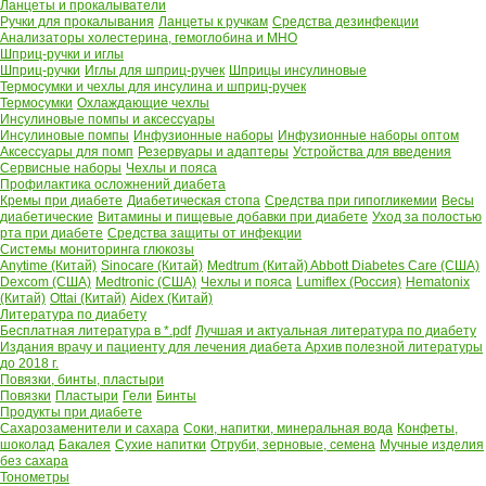
Ланцеты и прокалыватели
Ручки для прокалывания
Ланцеты к ручкам
Средства дезинфекции
Анализаторы холестерина, гемоглобина и МНО
Шприц-ручки и иглы
Шприц-ручки
Иглы для шприц-ручек
Шприцы инсулиновые
Термосумки и чехлы для инсулина и шприц-ручек
Термосумки
Охлаждающие чехлы
Инсулиновые помпы и аксессуары
Инсулиновые помпы
Инфузионные наборы
Инфузионные наборы оптом
Аксессуары для помп
Резервуары и адаптеры
Устройства для введения
Сервисные наборы
Чехлы и пояса
Профилактика осложнений диабета
Кремы при диабете
Диабетическая стопа
Средства при гипогликемии
Весы
диабетические
Витамины и пищевые добавки при диабете
Уход за полостью
рта при диабете
Средства защиты от инфекции
Системы мониторинга глюкозы
Anytime (Китай)
Sinocare (Китай)
Medtrum (Китай)
Abbott Diabetes Care (США)
Dexcom (США)
Medtronic (США)
Чехлы и пояса
Lumiflex (Россия)
Hematonix
(Китай)
Ottai (Китай)
Aidex (Китай)
Литература по диабету
Бесплатная литература в *.pdf
Лучшая и актуальная литература по диабету
Издания врачу и пациенту для лечения диабета
Архив полезной литературы
до 2018 г.
Повязки, бинты, пластыри
Повязки
Пластыри
Гели
Бинты
Продукты при диабете
Сахарозаменители и сахара
Соки, напитки, минеральная вода
Конфеты,
шоколад
Бакалея
Сухие напитки
Отруби, зерновые, семена
Мучные изделия
без сахара
Тонометры