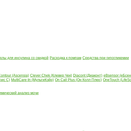
лы для инсулина со скидкой
Расходка к помпам
Средства при гипогликемии
ontour (Ascensia)
Clever Chek (Клевер Чек)
Diacont (Диаконт)
eBsensor (еБсен
рис С)
MultiCare-In (МультиКэйр)
On Call Plus (Он Колл Плюс)
OneTouch (LifeS
имический анализ мочи