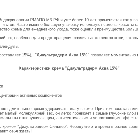
Эндокринологии РМАПО МЗ РФ и уже более 10 лет применяется как у па
ог и стоп. Часто именно большую упаковку используют салоны красоты 
чество крема для ежедневного ухода, тоже оценили преимущества больш
ий ног, особенно для предотвращения различных дефектов кожи, которы
календулы.
 составляет 15%),
"Диаультрадерм Аква 15%"
позволяет моментально и
Характеристики крема "Диаультрадерм Аква 15%"
жи
центрации активных компонентов
оляет длительное время удерживать влагу в коже. При этом восстанавли
еет малый молекулярнай вес, он легко проникает в самые глубокие слои
аксимальным отшелушивающим, антисептическим и увлажняющим эффект
кремом "Диаультрадерм Сильвер". Чередуйте эти кремы в разное время
авит себя ждать!