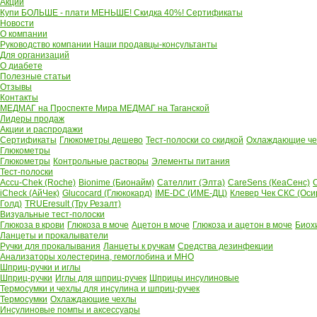
Акции
Купи БОЛЬШЕ - плати МЕНЬШЕ! Скидка 40%!
Сертификаты
Новости
О компании
Руководство компании
Наши продавцы-консультанты
Для организаций
О диабете
Полезные статьи
Отзывы
Контакты
МЕДМАГ на Проспекте Мира
МЕДМАГ на Таганской
Лидеры продаж
Акции и распродажи
Сертификаты
Глюкометры дешево
Тест-полоски со скидкой
Охлаждающие чех
Глюкометры
Глюкометры
Контрольные растворы
Элементы питания
Тест-полоски
Accu-Chek (Roche)
Bionime (Бионайм)
Сателлит (Элта)
CareSens (КеаСенс)
C
iCheck (АйЧек)
Glucocard (Глюкокард)
IME-DC (ИМЕ-ДЦ)
Клевер Чек СКС (Оси
Голд)
TRUEresult (Тру Резалт)
Визуальные тест-полоски
Глюкоза в крови
Глюкоза в моче
Ацетон в моче
Глюкоза и ацетон в моче
Биох
Ланцеты и прокалыватели
Ручки для прокалывания
Ланцеты к ручкам
Средства дезинфекции
Анализаторы холестерина, гемоглобина и МНО
Шприц-ручки и иглы
Шприц-ручки
Иглы для шприц-ручек
Шприцы инсулиновые
Термосумки и чехлы для инсулина и шприц-ручек
Термосумки
Охлаждающие чехлы
Инсулиновые помпы и аксессуары