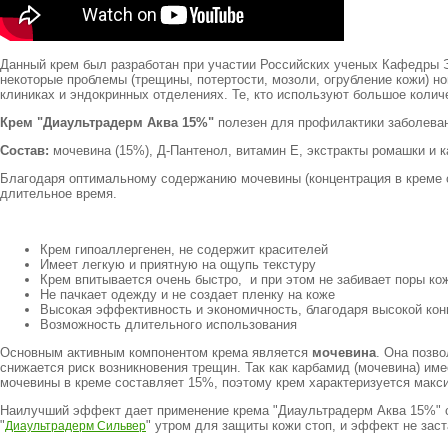
Данный крем был разработан при участии Российских ученых Кафедры 
некоторые проблемы (трещины, потертости, мозоли, огрубление кожи) н
клиниках и эндокринных отделениях. Те, кто используют большое коли
Крем "Диаультрадерм Аква 15
%"
полезен для профилактики заболеван
Состав:
мочевина (15%), Д-Пантенол, витамин Е, экстракты ромашки и 
Благодаря оптимальному содержанию мочевины (концентрация в креме
длительное время.
Крем гипоаллергенен, не содержит красителей
Имеет легкую и приятную на ощупь текстуру
Крем впитывается очень быстро, и при этом не забивает поры ко
Не пачкает одежду и не создает пленку на коже
Высокая эффективность и экономичность, благодаря высокой кон
Возможность длительного использования
Основным активным компонентом крема является
мочевина
. Она позв
снижается риск возникновения трещин. Так как карбамид (мочевина) им
мочевины в креме составляет 15%, поэтому крем характеризуется м
Наилучший эффект дает применение крема "Диаультрадерм Аква 15%" с 
"
" утром для защиты кожи стоп, и эффект не заст
Диаультрадерм Сильвер