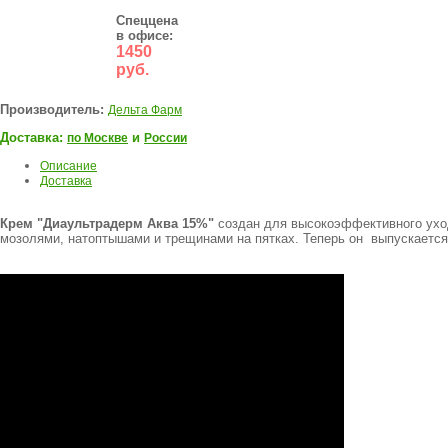
Спеццена
в офисе:
1450
руб.
Производитель:
Дельта Фарм
Доставка:
и
по Москве
России
Описание
Доставка
Крем "Диаультрадерм Аква 15
%"
создан для высокоэффективного уход
мозолями, натоптышами и трещинами на пятках. Теперь он выпускается 