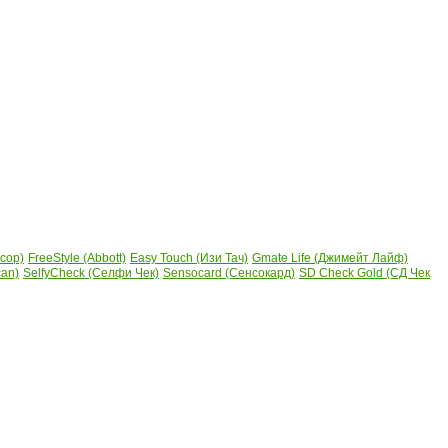
сор)
FreeStyle (Abbott)
Easy Touch (Изи Тач)
Gmate Life (Джимейт Лайф)
can)
SelfyCheck (Селфи Чек)
Sensocard (Сенсокард)
SD Check Gold (СД Чек