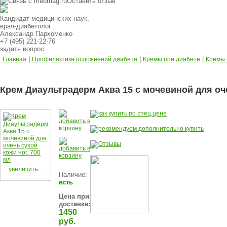
Оставить отзыв
Кандидат медицинских наук,
врач-диабетолог
Александр Пархоменко
+7 (495) 221-22-76
задать вопрос
|
|
|
Главная
Профилактика осложнений диабета
Кремы при диабете
Кремы 
Крем Диаультрадерм Аква 15 с мочевиной для оче
увеличить...
Наличие:
есть
Цена при
доставке:
1450
руб.