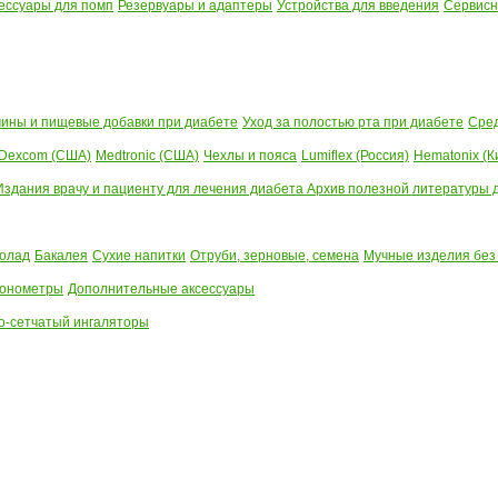
ессуары для помп
Резервуары и адаптеры
Устройства для введения
Сервисн
ины и пищевые добавки при диабете
Уход за полостью рта при диабете
Сред
Dexcom (США)
Medtronic (США)
Чехлы и пояса
Lumiflex (Россия)
Hematonix (К
Издания врачу и пациенту для лечения диабета
Архив полезной литературы до
олад
Бакалея
Сухие напитки
Отруби, зерновые, семена
Мучные изделия без
тонометры
Дополнительные аксессуары
о-сетчатый ингаляторы