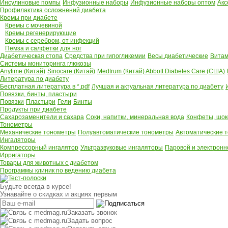
Инсулиновые помпы
Инфузионные наборы
Инфузионные наборы оптом
Акс
Профилактика осложнений диабета
Кремы при диабете
Кремы с мочевиной
Кремы регенерирующие
Кремы с серебром, от инфекций
Пемза и салфетки для ног
Диабетическая стопа
Средства при гипогликемии
Весы диабетические
Витам
Системы мониторинга глюкозы
Anytime (Китай)
Sinocare (Китай)
Medtrum (Китай)
Abbott Diabetes Care (США)
Литература по диабету
Бесплатная литература в *.pdf
Лучшая и актуальная литература по диабету
Повязки, бинты, пластыри
Повязки
Пластыри
Гели
Бинты
Продукты при диабете
Сахарозаменители и сахара
Соки, напитки, минеральная вода
Конфеты, шок
Тонометры
Механические тонометры
Полуавтоматические тонометры
Автоматические 
Ингаляторы
Компрессорный ингалятор
Ультразвуковые ингаляторы
Паровой и электронн
Ирригаторы
Товары для животных с диабетом
Программы клиник по ведению диабета
Будьте всегда в курсе!
Узнавайте о скидках и акциях первым
Заказать звонок
Задать вопрос