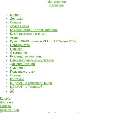
Моя корзина
0 товаров
Каталог
Доставка
Оплата
Лучшая цена
Как сэкономить на тест-полосках
Какой глюкометр выбрать
Акции
Купи БОЛЬШЕ - плати МЕНЬШЕ! Скидка 40%!
Сертификаты
Новости
О компании
Руководство компании
Наши продавцы-консультанты
Для организаций
О диабете
Полезные статьи
Отзывы
Контакты
МЕДМАГ на Проспекте Мира
МЕДМАГ на Таганской
Каталог
Доставка
Оплата
Лучшая цена