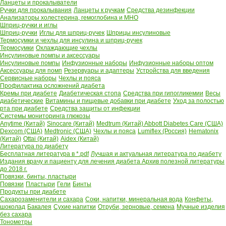
Ланцеты и прокалыватели
Ручки для прокалывания
Ланцеты к ручкам
Средства дезинфекции
Анализаторы холестерина, гемоглобина и МНО
Шприц-ручки и иглы
Шприц-ручки
Иглы для шприц-ручек
Шприцы инсулиновые
Термосумки и чехлы для инсулина и шприц-ручек
Термосумки
Охлаждающие чехлы
Инсулиновые помпы и аксессуары
Инсулиновые помпы
Инфузионные наборы
Инфузионные наборы оптом
Аксессуары для помп
Резервуары и адаптеры
Устройства для введения
Сервисные наборы
Чехлы и пояса
Профилактика осложнений диабета
Кремы при диабете
Диабетическая стопа
Средства при гипогликемии
Весы
диабетические
Витамины и пищевые добавки при диабете
Уход за полостью
рта при диабете
Средства защиты от инфекции
Системы мониторинга глюкозы
Anytime (Китай)
Sinocare (Китай)
Medtrum (Китай)
Abbott Diabetes Care (США)
Dexcom (США)
Medtronic (США)
Чехлы и пояса
Lumiflex (Россия)
Hematonix
(Китай)
Ottai (Китай)
Aidex (Китай)
Литература по диабету
Бесплатная литература в *.pdf
Лучшая и актуальная литература по диабету
Издания врачу и пациенту для лечения диабета
Архив полезной литературы
до 2018 г.
Повязки, бинты, пластыри
Повязки
Пластыри
Гели
Бинты
Продукты при диабете
Сахарозаменители и сахара
Соки, напитки, минеральная вода
Конфеты,
шоколад
Бакалея
Сухие напитки
Отруби, зерновые, семена
Мучные изделия
без сахара
Тонометры