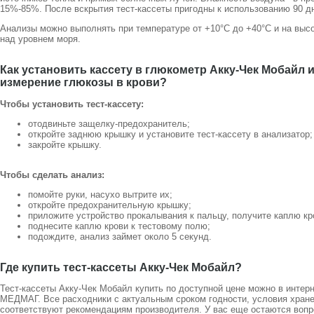
15%-85%. После вскрытия тест-кассеты пригодны к использованию 90 д
Анализы можно выполнять при температуре от +10°C до +40°C и на высо
над уровнем моря.
Как установить кассету в глюкометр Акку-Чек Мобайл 
измерение глюкозы в крови?
Чтобы установить тест-кассету:
отодвиньте защелку-предохранитель;
откройте заднюю крышку и установите тест-кассету в анализатор;
закройте крышку.
Чтобы сделать анализ:
помойте руки, насухо вытрите их;
откройте предохранительную крышку;
приложите устройство прокалывания к пальцу, получите каплю кр
поднесите каплю крови к тестовому полю;
подождите, анализ займет около 5 секунд.
Где купить тест-кассеты Акку-Чек Мобайл?
Тест-кассеты Акку-Чек Мобайл купить по доступной цене можно в интер
МЕДМАГ. Все расходники с актуальным сроком годности, условия хран
соответствуют рекомендациям производителя. У вас еще остаются вопр