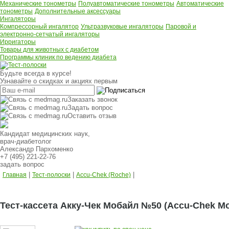
Механические тонометры
Полуавтоматические тонометры
Автоматические
тонометры
Дополнительные аксессуары
Ингаляторы
Компрессорный ингалятор
Ультразвуковые ингаляторы
Паровой и
электронно-сетчатый ингаляторы
Ирригаторы
Товары для животных с диабетом
Программы клиник по ведению диабета
Будьте всегда в курсе!
Узнавайте о скидках и акциях первым
Заказать звонок
Задать вопрос
Оставить отзыв
Кандидат медицинских наук,
врач-диабетолог
Александр Пархоменко
+7 (495) 221-22-76
задать вопрос
|
|
|
Главная
Тест-полоски
Accu-Chek (Roche)
Тест-кассета Акку-Чек Мобайл №50 (Accu-Chek Mo