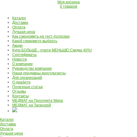
Моя корзина
0 товаров
Каталог
Доставка
Оплата
Лучшая цена
Как сэкономить на тест-полосках
Какой глюкометр выбрать
Акции
Купи БОЛЬШЕ - плати МЕНЬШЕ! Скидка 40%!
Сертификаты
Новости
О компании
Руководство компании
Наши продавцы-консультанты
Для организаций
О диабете
Полезные статьи
Отзывы
Контакты
МЕДМАГ на Проспекте Мира
МЕДМАГ на Таганской
Каталог
Доставка
Оплата
Лучшая цена