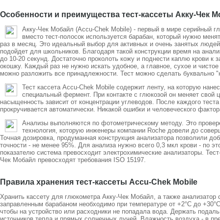
Особенности и преимущества тест-кассеты Акку-Чек 
Акку-Чек Мобайл (Accu-Chek Mobile) - первый в мире серийный г
вместо тест-полосок используется барабан, который нужно менят
раз в месяц. Это идеальный выбор для активных и очень занятых людей
подойдет для школьников. Благодаря такой конструкции время на анал
до 10-20 секунд. Достаточно проколоть кожу и поднести каплю крови к 
окошку. Каждый раз не нужно искать удобное, а главное, сухое и чистое 
можно разложить все принадлежности. Тест можно сделать буквально "н
Тест кассета Accu-Chek Mobile содержит ленту, на которую нане
специальный фермент. При контакте с глюкозой он меняет свой ц
насыщенность зависит от концентрации углеводов. После каждого теста
прокручивается автоматически. Никакой ошибки и человеческого фактор
Анализы выполняются по фотометрическому методу. Это провер
технология, которую инженеры компании Roche довели до совер
Точная дозировка, продуманная конструкция анализатора позволили до
точности - не менее 95%. Для анализа нужно всего 0,3 мкл крови - по эт
показателю система превосходит электрохимические анализаторы. Тест
Чек Мобайл превосходят требования ISO 15197.
Правила хранения тест-кассеты Accu-Chek Mobile
Хранить кассету для глюкометра Акку-Чек Мобайл, а также анализатор 
заправленным барабаном необходимо при температуре от +2°C до +30°C
чтобы на устройство или расходники не попадала вода. Держать подаль
источников тепла и прямых солнечных лучей. Влажность воздуха - в пр