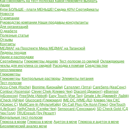
Как сэкономить на тест-полосках
Какой глюкометр выбрать
Акции
Купи БОЛЬШЕ - плати МЕНЬШЕ! Скидка 40%!
Сертификаты
Новости
О компании
Руководство компании
Наши продавцы-консультанты
Для организаций
О диабете
Полезные статьи
Отзывы
Контакты
МЕДМАГ на Проспекте Мира
МЕДМАГ на Таганской
Лидеры продаж
Акции и распродажи
Сертификаты
Глюкометры дешево
Тест-полоски со скидкой
Охлаждающие
чехлы для инсулина со скидкой
Расходка к помпам
Средства при
гипогликемии
Глюкометры
Глюкометры
Контрольные растворы
Элементы питания
Тест-полоски
Accu-Chek (Roche)
Bionime (Бионайм)
Сателлит (Элта)
CareSens (КеаСенс)
Contour (Ascensia)
Clever Chek (Клевер Чек)
Diacont (Диаконт)
eBsensor
(еБсенсор)
FreeStyle (Abbott)
Easy Touch (Изи Тач)
Gmate Life (Джимейт Лайф)
iCheck (АйЧек)
Glucocard (Глюкокард)
IME-DC (ИМЕ-ДЦ)
Клевер Чек СКС
(Осирис С)
MultiCare-In (МультиКэйр)
On Call Plus (Он Колл Плюс)
OneTouch
(LifeScan)
SelfyCheck (Селфи Чек)
Sensocard (Сенсокард)
SD Check Gold (СД
Чек Голд)
TRUEresult (Тру Резалт)
Визуальные тест-полоски
Глюкоза в крови
Глюкоза в моче
Ацетон в моче
Глюкоза и ацетон в моче
Биохимический анализ мочи