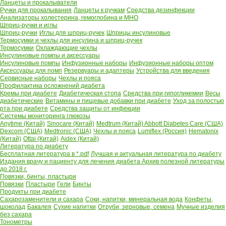
Ланцеты и прокалыватели
Ручки для прокалывания
Ланцеты к ручкам
Средства дезинфекции
Анализаторы холестерина, гемоглобина и МНО
Шприц-ручки и иглы
Шприц-ручки
Иглы для шприц-ручек
Шприцы инсулиновые
Термосумки и чехлы для инсулина и шприц-ручек
Термосумки
Охлаждающие чехлы
Инсулиновые помпы и аксессуары
Инсулиновые помпы
Инфузионные наборы
Инфузионные наборы оптом
Аксессуары для помп
Резервуары и адаптеры
Устройства для введения
Сервисные наборы
Чехлы и пояса
Профилактика осложнений диабета
Кремы при диабете
Диабетическая стопа
Средства при гипогликемии
Весы
диабетические
Витамины и пищевые добавки при диабете
Уход за полостью
рта при диабете
Средства защиты от инфекции
Системы мониторинга глюкозы
Anytime (Китай)
Sinocare (Китай)
Medtrum (Китай)
Abbott Diabetes Care (США)
Dexcom (США)
Medtronic (США)
Чехлы и пояса
Lumiflex (Россия)
Hematonix
(Китай)
Ottai (Китай)
Aidex (Китай)
Литература по диабету
Бесплатная литература в *.pdf
Лучшая и актуальная литература по диабету
Издания врачу и пациенту для лечения диабета
Архив полезной литературы
до 2018 г.
Повязки, бинты, пластыри
Повязки
Пластыри
Гели
Бинты
Продукты при диабете
Сахарозаменители и сахара
Соки, напитки, минеральная вода
Конфеты,
шоколад
Бакалея
Сухие напитки
Отруби, зерновые, семена
Мучные изделия
без сахара
Тонометры