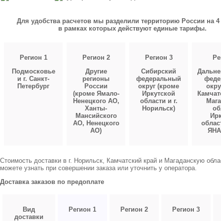
Для удобства расчетов мы разделили территорию России на 4 
в рамках которых действуют единые тарифы.
Регион 1
Регион 2
Регион 3
Ре
Подмосковье
Другие
Сибирский
Дальне
и г. Санкт-
регионы
федеральный
феде
Петербург
России
округ (кроме
окру
(кроме Ямало-
Иркутской
Камчат
Ненецкого АО,
области и г.
Мага
Ханты-
Норильск)
об
Мансийского
Ирк
АО, Ненецкого
облас
АО)
ЯНА
Стоимость доставки в г. Норильск, Камчатский край и Магаданскую обл
можете узнать при совершении заказа или уточнить у оператора.
Доставка заказов по предоплате
Вид
Регион 1
Регион 2
Регион 3
доставки