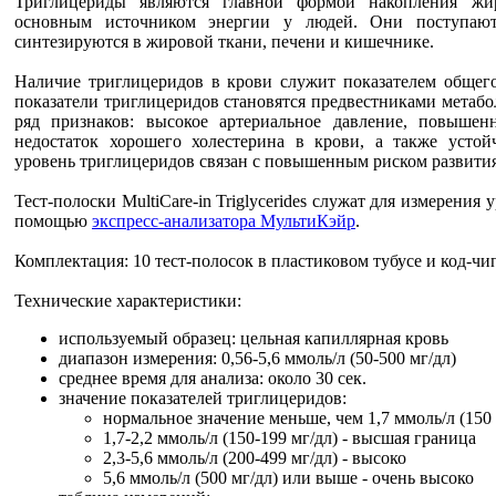
Триглицериды являются главной формой накопления жи
основным источником энергии у людей. Они поступаю
синтезируются в жировой ткани, печени и кишечнике.
Наличие триглицеридов в крови служит показателем общего
показатели триглицеридов становятся предвестниками метабо
ряд признаков: высокое артериальное давление, повышен
недостаток хорошего холестерина в крови, а также устой
уровень триглицеридов связан с повышенным риском развития
Тест-полоски MultiCare-in Triglycerides
служат для измерения у
помощью
экспресс-анализатора МультиКэйр
.
Комплектация:
10 тест-полосок в пластиковом тубусе и код-чи
Технические характеристики:
используемый образец: цельная капиллярная кровь
диапазон измерения: 0,56-5,6 ммоль/л (50-500 мг/дл)
среднее время для анализа: около 30 сек.
значение показателей триглицеридов:
нормальное значение меньше, чем 1,7 ммоль/л (150 
1,7-2,2 ммоль/л (150-199 мг/дл) - высшая граница
2,3-5,6 ммоль/л (200-499 мг/дл) - высоко
5,6 ммоль/л (500 мг/дл) или выше - очень высоко