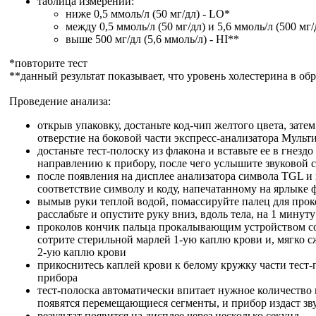
таблица измерений:
ниже 0,5 ммоль/л (50 мг/дл) - LO*
между 0,5 ммоль/л (50 мг/дл) и 5,6 ммоль/л (500 мг/
выше 500 мг/дл (5,6 ммоль/л) - HI**
*повторите тест
**данный результат показывает, что уровень холестерина в об
Проведение анализа:
открыв упаковку, достаньте код-чип желтого цвета, затем
отверстие на боковой части экспресс-анализатора Муль
достаньте тест-полоску из флакона и вставьте ее в гнездо
направлению к прибору, после чего услышите звуковой 
после появления на дисплее анализатора символа TGL и к
соответствие символу и коду, напечатанному на ярлыке 
вымыв руки теплой водой, помассируйте палец для прок
расслабьте и опустите руку вниз, вдоль тела, на 1 минуту
проколов кончик пальца прокалывающим устройством с
сотрите стерильной марлей 1-ую каплю крови и, мягко с
2-ую каплю крови
прикоснитесь каплей крови к белому кружку части тест
прибора
тест-полоска автоматически впитает нужное количество 
появятся перемещающиеся сегменты, и прибор издаст зв
результат появится на дисплее через несколько секунд