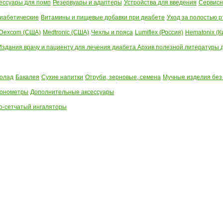
ессуары для помп
Резервуары и адаптеры
Устройства для введения
Сервисн
иабетические
Витамины и пищевые добавки при диабете
Уход за полостью р
Dexcom (США)
Medtronic (США)
Чехлы и пояса
Lumiflex (Россия)
Hematonix (К
Издания врачу и пациенту для лечения диабета
Архив полезной литературы до
олад
Бакалея
Сухие напитки
Отруби, зерновые, семена
Мучные изделия без
тонометры
Дополнительные аксессуары
о-сетчатый ингаляторы