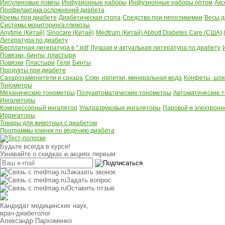
Инсулиновые помпы
Инфузионные наборы
Инфузионные наборы оптом
Акс
Профилактика осложнений диабета
Кремы при диабете
Диабетическая стопа
Средства при гипогликемии
Весы д
Системы мониторинга глюкозы
Anytime (Китай)
Sinocare (Китай)
Medtrum (Китай)
Abbott Diabetes Care (США)
Литература по диабету
Бесплатная литература в *.pdf
Лучшая и актуальная литература по диабету
Повязки, бинты, пластыри
Повязки
Пластыри
Гели
Бинты
Продукты при диабете
Сахарозаменители и сахара
Соки, напитки, минеральная вода
Конфеты, шок
Тонометры
Механические тонометры
Полуавтоматические тонометры
Автоматические 
Ингаляторы
Компрессорный ингалятор
Ультразвуковые ингаляторы
Паровой и электронн
Ирригаторы
Товары для животных с диабетом
Программы клиник по ведению диабета
Будьте всегда в курсе!
Узнавайте о скидках и акциях первым
Заказать звонок
Задать вопрос
Оставить отзыв
Кандидат медицинских наук,
врач-диабетолог
Александр Пархоменко