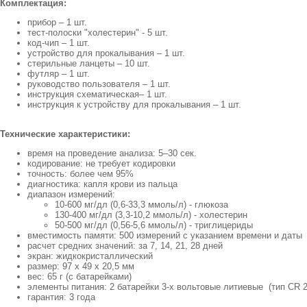
Комплектация:
прибор – 1 шт.
тест-полоски "холестерин" - 5 шт.
код-чип – 1 шт.
устройство для прокалывания – 1 шт.
стерильные ланцеты – 10 шт.
футляр – 1 шт.
руководство пользователя – 1 шт.
инструкция схематическая– 1 шт.
инструкция к устройству для прокалывания – 1 шт.
Технические характеристики:
время на проведение анализа: 5–30 сек.
кодирование: не требует кодировки
точность: более чем 95%
диагностика: капля крови из пальца
диапазон измерений:
10-600 мг/дл (0,6-33,3 ммоль/л) - глюкоза
130-400 мг/дл (3,3-10,2 ммоль/л) - холестерин
50-500 мг/дл (0,56-5,6 ммоль/л) - триглицериды
вместимость памяти: 500 измерений с указанием времени и даты
расчет средних значений: за 7, 14, 21, 28 дней
экран: жидкокристаллический
размер: 97 х 49 х 20,5 мм
вес: 65 г (с батарейками)
элементы питания: 2 батарейки 3-х вольтовые литиевые (тип СR 2
гарантия: 3 года