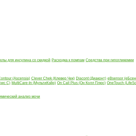
лы для инсулина со скидкой
Расходка к помпам
Средства при гипогликемии
ontour (Ascensia)
Clever Chek (Клевер Чек)
Diacont (Диаконт)
eBsensor (еБсен
рис С)
MultiCare-In (МультиКэйр)
On Call Plus (Он Колл Плюс)
OneTouch (LifeS
имический анализ мочи