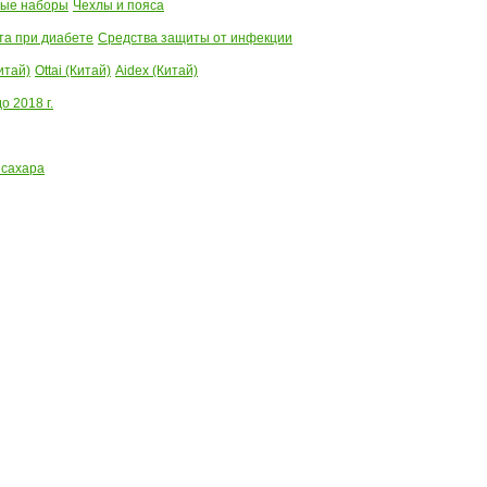
ые наборы
Чехлы и пояса
та при диабете
Средства защиты от инфекции
итай)
Ottai (Китай)
Aidex (Китай)
 2018 г.
 сахара