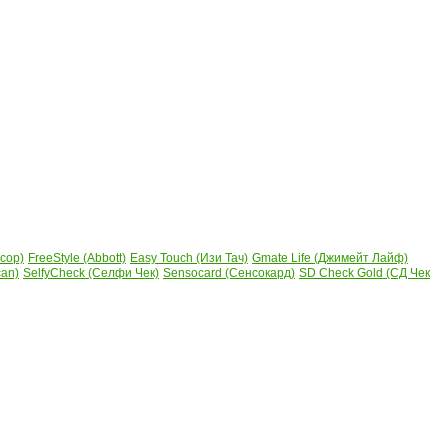
сор)
FreeStyle (Abbott)
Easy Touch (Изи Тач)
Gmate Life (Джимейт Лайф)
can)
SelfyCheck (Селфи Чек)
Sensocard (Сенсокард)
SD Check Gold (СД Чек