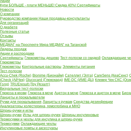
Акции
Купи БОЛЬШЕ - плати МЕНЬШЕ! Скидка 40%!
Сертификаты
Новости
О компании
Руководство компании
Наши продавцы-консультанты
Для организаций
О диабете
Полезные статьи
Отзывы
Контакты
МЕДМАГ на Проспекте Мира
МЕДМАГ на Таганской
Лидеры продаж
Акции и распродажи
Сертификаты
Глюкометры дешево
Тест-полоски со скидкой
Охлаждающие чех
Глюкометры
Глюкометры
Контрольные растворы
Элементы питания
Тест-полоски
Accu-Chek (Roche)
Bionime (Бионайм)
Сателлит (Элта)
CareSens (КеаСенс)
C
iCheck (АйЧек)
Glucocard (Глюкокард)
IME-DC (ИМЕ-ДЦ)
Клевер Чек СКС (Оси
Голд)
TRUEresult (Тру Резалт)
Визуальные тест-полоски
Глюкоза в крови
Глюкоза в моче
Ацетон в моче
Глюкоза и ацетон в моче
Биох
Ланцеты и прокалыватели
Ручки для прокалывания
Ланцеты к ручкам
Средства дезинфекции
Анализаторы холестерина, гемоглобина и МНО
Шприц-ручки и иглы
Шприц-ручки
Иглы для шприц-ручек
Шприцы инсулиновые
Термосумки и чехлы для инсулина и шприц-ручек
Термосумки
Охлаждающие чехлы
Инсулиновые помпы и аксессуары