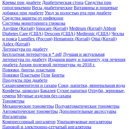
Кремы при диабете
Диабетическая стопа
Средства при
гипогликемии
Весы диабетические
Витамины и пищевые
добавки при диабете
Уход за полостью рта при диабете
Средства защиты от инфекции
Системы мониторинга глюкозы
Anytime (Китай)
Sinocare (Китай)
Medtrum (Китай)
Abbott
Diabetes Care (США)
Dexcom (США)
Medtronic (США)
Чехлы
и пояса
Lumiflex (Россия)
Hematonix (Китай)
Ottai (Китай)
Aidex (Китай)
Литература по диабету
Бесплатная литература в *.pdf
Лучшая и актуальная
литература по диабету
Издания врачу и пациенту для лечения
диабета
Архив полезной литературы до 2018 г.
Повязки, бинты, пластыри
Повязки
Пластыри
Гели
Бинты
Продукты при диабете
Сахарозаменители и сахара
Соки, напитки, минеральная вода
Конфеты, шоколад
Бакалея
Сухие напитки
Отруби, зерновые,
семена
Мучные изделия без сахара
Тонометры
Механические тонометры
Полуавтоматические тонометры
Автоматические тонометры
Дополнительные аксессуары
Ингаляторы
Компрессорный ингалятор
Ультразвуковые ингаляторы
Паровой и электронно-сетчатый ингаляторы