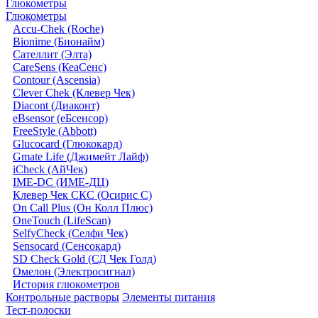
Глюкометры
Глюкометры
Accu-Chek (Roche)
Bionime (Бионайм)
Сателлит (Элта)
CareSens (КеаСенс)
Contour (Ascensia)
Clever Chek (Клевер Чек)
Diacont (Диаконт)
eBsensor (еБсенсор)
FreeStyle (Abbott)
Glucocard (Глюкокард)
Gmate Life (Джимейт Лайф)
iCheck (АйЧек)
IME-DC (ИМЕ-ДЦ)
Клевер Чек СКС (Осирис С)
On Call Plus (Он Колл Плюс)
OneTouch (LifeScan)
SelfyCheck (Селфи Чек)
Sensocard (Сенсокард)
SD Check Gold (СД Чек Голд)
Омелон (Электросигнал)
История глюкометров
Контрольные растворы
Элементы питания
Тест-полоски