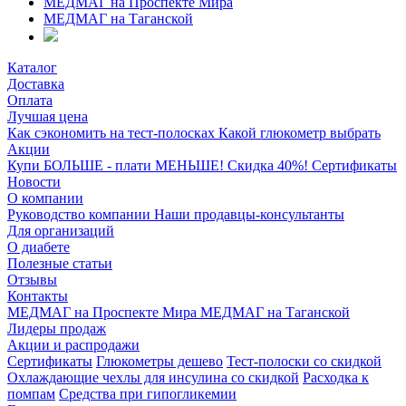
МЕДМАГ на Проспекте Мира
МЕДМАГ на Таганской
Каталог
Доставка
Оплата
Лучшая цена
Как сэкономить на тест-полосках
Какой глюкометр выбрать
Акции
Купи БОЛЬШЕ - плати МЕНЬШЕ! Скидка 40%!
Сертификаты
Новости
О компании
Руководство компании
Наши продавцы-консультанты
Для организаций
О диабете
Полезные статьи
Отзывы
Контакты
МЕДМАГ на Проспекте Мира
МЕДМАГ на Таганской
Лидеры продаж
Акции и распродажи
Сертификаты
Глюкометры дешево
Тест-полоски со скидкой
Охлаждающие чехлы для инсулина со скидкой
Расходка к
помпам
Средства при гипогликемии