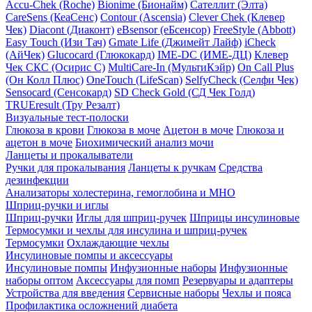
Accu-Chek (Roche)
Bionime (Бионайм)
Сателлит (Элта)
CareSens (КеаСенс)
Contour (Ascensia)
Clever Chek (Клевер
Чек)
Diacont (Диаконт)
eBsensor (еБсенсор)
FreeStyle (Abbott)
Easy Touch (Изи Тач)
Gmate Life (Джимейт Лайф)
iCheck
(АйЧек)
Glucocard (Глюкокард)
IME-DC (ИМЕ-ДЦ)
Клевер
Чек СКС (Осирис С)
MultiCare-In (МультиКэйр)
On Call Plus
(Он Колл Плюс)
OneTouch (LifeScan)
SelfyCheck (Селфи Чек)
Sensocard (Сенсокард)
SD Check Gold (СД Чек Голд)
TRUEresult (Тру Резалт)
Визуальные тест-полоски
Глюкоза в крови
Глюкоза в моче
Ацетон в моче
Глюкоза и
ацетон в моче
Биохимический анализ мочи
Ланцеты и прокалыватели
Ручки для прокалывания
Ланцеты к ручкам
Средства
дезинфекции
Анализаторы холестерина, гемоглобина и МНО
Шприц-ручки и иглы
Шприц-ручки
Иглы для шприц-ручек
Шприцы инсулиновые
Термосумки и чехлы для инсулина и шприц-ручек
Термосумки
Охлаждающие чехлы
Инсулиновые помпы и аксессуары
Инсулиновые помпы
Инфузионные наборы
Инфузионные
наборы оптом
Аксессуары для помп
Резервуары и адаптеры
Устройства для введения
Сервисные наборы
Чехлы и пояса
Профилактика осложнений диабета